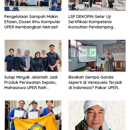
Pengelolaan Sampah Makin
LSP DEKOPIN Gelar Uji
Efisien, Dosen Ilmu Komputer
Sertifikasi Kompetensi
UPER Kembangkan Netrash
Konsultan Pendamping
Koperasi Bersertifikat BNSP
di Kampus STIE MBI Depok.
Sulap Minyak Jelantah Jadi
Bisakah Gempa Ganda
Produk Perawatan Sepatu,
seperti di Venezuela Terjadi
Mahasiswa UPER Raih
di Indonesia? Pakar UPER
Pendanaan P2MW 2026
Beri Penjelasan Ilmiahnya