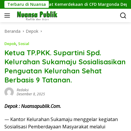
Langsung
obarkan Semangat Kemerdekaan di CFD Margonda Depok.
Terbaru di Nuansa
ke
konten
Beranda
Depok
Depok
,
Sosial
Ketua TP.PKK. Supartini Spd.
Kelurahan Sukamaju Sosialisasikan
Penguatan Kelurahan Sehat
Berbasis 9 Tatanan.
Redaksi
Desember 8, 2025
Depok : Nuansapublik.Com.
— Kantor Kelurahan Sukamaju menggelar kegiatan
Sosialisasi Pemberdayaan Masyarakat melalui