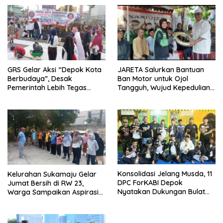
GRS Gelar Aksi “Depok Kota
JARETA Salurkan Bantuan
Berbudaya”, Desak
Ban Motor untuk Ojol
Pemerintah Lebih Tegas
Tangguh, Wujud Kepedulian
Sikapi Fenomena LGBT
terhadap Pekerja Informal
Konsolidasi Jelang Musda, 11
Kelurahan Sukamaju Gelar
DPC ForKABI Depok
Jumat Bersih di RW 23,
Nyatakan Dukungan Bulat
Warga Sampaikan Aspirasi
untuk Edi Dadang Chandra
Penanganan Banjir