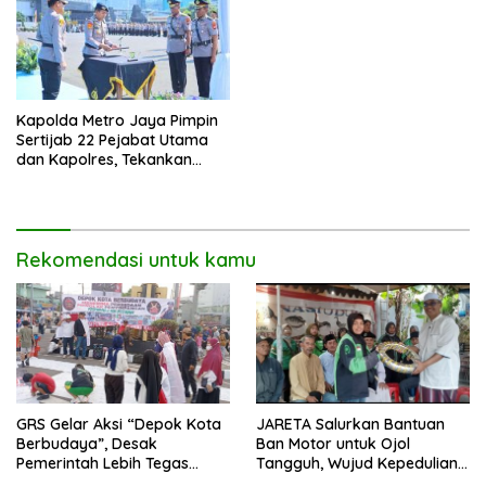
Kapolda Metro Jaya Pimpin
Sertijab 22 Pejabat Utama
dan Kapolres, Tekankan
Pelayanan Profesional dan
Humanis.
Rekomendasi untuk kamu
GRS Gelar Aksi “Depok Kota
JARETA Salurkan Bantuan
Berbudaya”, Desak
Ban Motor untuk Ojol
Pemerintah Lebih Tegas
Tangguh, Wujud Kepedulian
Sikapi Fenomena LGBT
terhadap Pekerja Informal