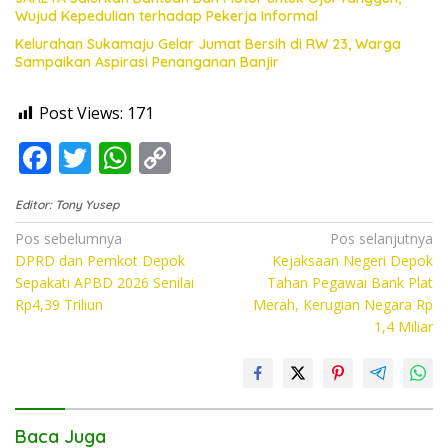
Wujud Kepedulian terhadap Pekerja Informal
Kelurahan Sukamaju Gelar Jumat Bersih di RW 23, Warga
Sampaikan Aspirasi Penanganan Banjir
Post Views:
171
F
T
W
C
ac
w
h
o
Editor: Tony Yusep
e
itt
at
p
Navigasi
Pos sebelumnya
Pos selanjutnya
b
er
s
y
DPRD dan Pemkot Depok
Kejaksaan Negeri Depok
pos
o
A
Li
Sepakati APBD 2026 Senilai
Tahan Pegawai Bank Plat
Rp4,39 Triliun
Merah, Kerugian Negara Rp
o
p
n
1,4 Miliar
k
p
k
Baca Juga