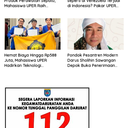
Produk Perawatan Sepatu,
seperti di Venezuela Terjadi
Mahasiswa UPER Raih
di Indonesia? Pakar UPER
Pendanaan P2MW 2026
Beri Penjelasan Ilmiahnya
Hemat Biaya Hingga Rp588
Pondok Pesantren Modern
Juta, Mahasiswa UPER
Darus Sholihin Sawangan
Hadirkan Teknologi
Depok Buka Penerimaan
Konstruksi Berbasis
Santri Baru Tahun Ajaran
Augmented Reality
2026-2027