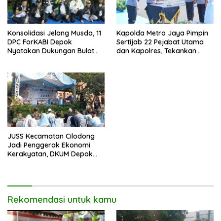
Kapolda Metro Jaya Pimpin
Konsolidasi Jelang Musda, 11
Sertijab 22 Pejabat Utama
DPC ForKABI Depok
dan Kapolres, Tekankan
Nyatakan Dukungan Bulat
Pelayanan Profesional dan
untuk Edi Dadang Chandra
Humanis.
JUSS Kecamatan Cilodong
Jadi Penggerak Ekonomi
Kerakyatan, DKUM Depok
Dorong UMKM Naik Kelas
Rekomendasi untuk kamu