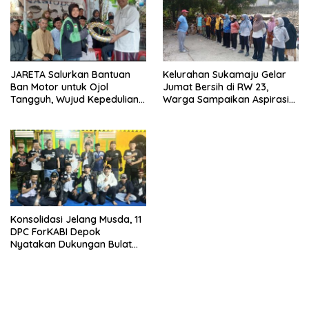
JARETA Salurkan Bantuan
Kelurahan Sukamaju Gelar
Ban Motor untuk Ojol
Jumat Bersih di RW 23,
Tangguh, Wujud Kepedulian
Warga Sampaikan Aspirasi
terhadap Pekerja Informal
Penanganan Banjir
Konsolidasi Jelang Musda, 11
DPC ForKABI Depok
Nyatakan Dukungan Bulat
untuk Edi Dadang Chandra