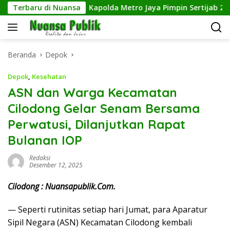
Langsung
g Chandra
Terbaru di Nuansa
Kapolda Metro Jaya Pimpin Sertijab 22 Peja
ke
konten
Beranda
Depok
Depok
,
Kesehatan
ASN dan Warga Kecamatan
Cilodong Gelar Senam Bersama
Perwatusi, Dilanjutkan Rapat
Bulanan IOP
Redaksi
Desember 12, 2025
Cilodong : Nuansapublik.Com.
— Seperti rutinitas setiap hari Jumat, para Aparatur
Sipil Negara (ASN) Kecamatan Cilodong kembali