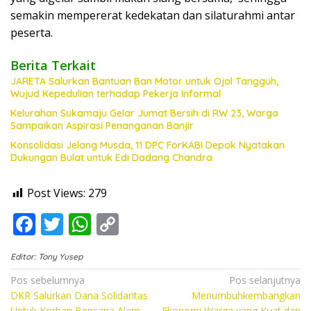
semakin mempererat kedekatan dan silaturahmi antar
peserta.
Berita Terkait
JARETA Salurkan Bantuan Ban Motor untuk Ojol Tangguh,
Wujud Kepedulian terhadap Pekerja Informal
Kelurahan Sukamaju Gelar Jumat Bersih di RW 23, Warga
Sampaikan Aspirasi Penanganan Banjir
Konsolidasi Jelang Musda, 11 DPC ForKABI Depok Nyatakan
Dukungan Bulat untuk Edi Dadang Chandra
Post Views:
279
F
T
W
C
ac
w
h
o
Editor: Tony Yusep
e
itt
at
p
Navigasi
Pos sebelumnya
Pos selanjutnya
b
er
s
y
DKR Salurkan Dana Solidaritas
Menumbuhkembangkan
pos
Untuk Korban Bencana Alam
Ekonomi Warga yang Kuat dan