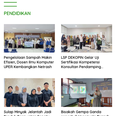
PENDIDIKAN
Pengelolaan Sampah Makin
LSP DEKOPIN Gelar Uji
Efisien, Dosen Ilmu Komputer
Sertifikasi Kompetensi
UPER Kembangkan Netrash
Konsultan Pendamping
Koperasi Bersertifikat BNSP
di Kampus STIE MBI Depok.
Sulap Minyak Jelantah Jadi
Bisakah Gempa Ganda