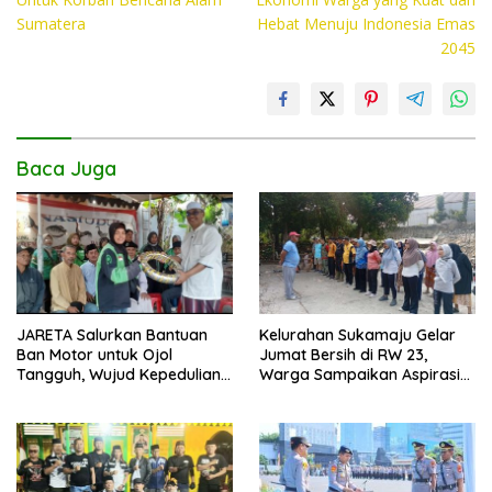
o
A
Li
Sumatera
Hebat Menuju Indonesia Emas
o
p
n
2045
k
p
k
Baca Juga
JARETA Salurkan Bantuan
Kelurahan Sukamaju Gelar
Ban Motor untuk Ojol
Jumat Bersih di RW 23,
Tangguh, Wujud Kepedulian
Warga Sampaikan Aspirasi
terhadap Pekerja Informal
Penanganan Banjir