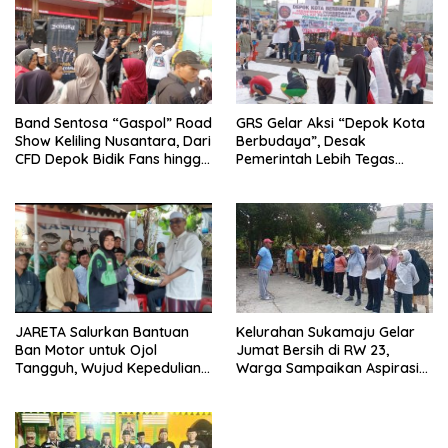
Band Sentosa “Gaspol” Road
GRS Gelar Aksi “Depok Kota
Show Keliling Nusantara, Dari
Berbudaya”, Desak
CFD Depok Bidik Fans hingga
Pemerintah Lebih Tegas
Malaysia dan Singapura
Sikapi Fenomena LGBT
Kelurahan Sukamaju Gelar
JARETA Salurkan Bantuan
Jumat Bersih di RW 23,
Ban Motor untuk Ojol
Warga Sampaikan Aspirasi
Tangguh, Wujud Kepedulian
Penanganan Banjir
terhadap Pekerja Informal