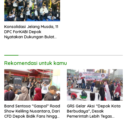
Konsolidasi Jelang Musda, 11
DPC ForKABI Depok
Nyatakan Dukungan Bulat
untuk Edi Dadang Chandra
Rekomendasi untuk kamu
Band Sentosa “Gaspol” Road
GRS Gelar Aksi “Depok Kota
Show Keliling Nusantara, Dari
Berbudaya”, Desak
CFD Depok Bidik Fans hingga
Pemerintah Lebih Tegas
Malaysia dan Singapura
Sikapi Fenomena LGBT