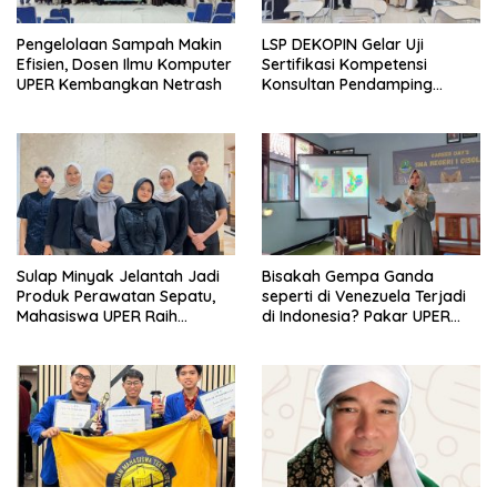
Pengelolaan Sampah Makin
LSP DEKOPIN Gelar Uji
Efisien, Dosen Ilmu Komputer
Sertifikasi Kompetensi
UPER Kembangkan Netrash
Konsultan Pendamping
Koperasi Bersertifikat BNSP
di Kampus STIE MBI Depok.
Sulap Minyak Jelantah Jadi
Bisakah Gempa Ganda
Produk Perawatan Sepatu,
seperti di Venezuela Terjadi
Mahasiswa UPER Raih
di Indonesia? Pakar UPER
Pendanaan P2MW 2026
Beri Penjelasan Ilmiahnya