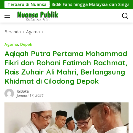
Langsung
ri CFD Depok Bidik Fans hingga Malaysia dan Singapura
Terbaru di Nuansa
ke
konten
Beranda
Agama
Agama
,
Depok
Aqiqah Putra Pertama Mohammad
Fikri dan Rohani Fatimah Rachmat,
Rais Zuhair Ali Mahri, Berlangsung
Khidmat di Cilodong Depok
Redaksi
Januari 17, 2026