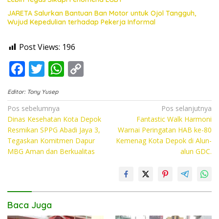
JARETA Salurkan Bantuan Ban Motor untuk Ojol Tangguh,
Wujud Kepedulian terhadap Pekerja Informal
Post Views:
196
F
T
W
C
ac
w
h
o
Editor: Tony Yusep
e
itt
at
p
Navigasi
Pos sebelumnya
Pos selanjutnya
b
er
s
y
Dinas Kesehatan Kota Depok
Fantastic Walk Harmoni
pos
o
A
Li
Resmikan SPPG Abadi Jaya 3,
Warnai Peringatan HAB ke-80
Tegaskan Komitmen Dapur
Kemenag Kota Depok di Alun-
o
p
n
MBG Aman dan Berkualitas
alun GDC.
k
p
k
Baca Juga