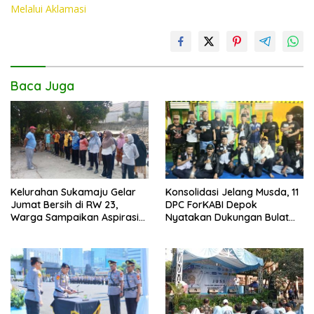
k
p
k
Melalui Aklamasi
Baca Juga
Kelurahan Sukamaju Gelar
Konsolidasi Jelang Musda, 11
Jumat Bersih di RW 23,
DPC ForKABI Depok
Warga Sampaikan Aspirasi
Nyatakan Dukungan Bulat
Penanganan Banjir
untuk Edi Dadang Chandra