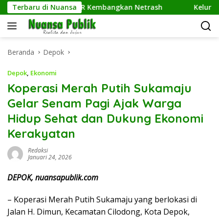
Langsung
lmu Komputer UPER Kembangkan Netrash
Terbaru di Nuansa
Kelurahan Suk
ke
konten
Beranda
Depok
Depok
,
Ekonomi
Koperasi Merah Putih Sukamaju
Gelar Senam Pagi Ajak Warga
Hidup Sehat dan Dukung Ekonomi
Kerakyatan
Redaksi
Januari 24, 2026
DEPOK, nuansapublik.com
– Koperasi Merah Putih Sukamaju yang berlokasi di
Jalan H. Dimun, Kecamatan Cilodong, Kota Depok,