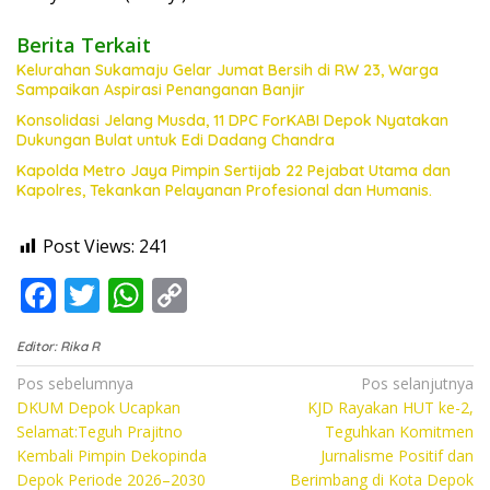
Berita Terkait
Kelurahan Sukamaju Gelar Jumat Bersih di RW 23, Warga
Sampaikan Aspirasi Penanganan Banjir
Konsolidasi Jelang Musda, 11 DPC ForKABI Depok Nyatakan
Dukungan Bulat untuk Edi Dadang Chandra
Kapolda Metro Jaya Pimpin Sertijab 22 Pejabat Utama dan
Kapolres, Tekankan Pelayanan Profesional dan Humanis.
Post Views:
241
F
T
W
C
ac
w
h
o
Editor: Rika R
e
itt
at
p
Navigasi
Pos sebelumnya
Pos selanjutnya
b
er
s
y
DKUM Depok Ucapkan
KJD Rayakan HUT ke-2,
pos
o
A
Li
Selamat:Teguh Prajitno
Teguhkan Komitmen
Kembali Pimpin Dekopinda
Jurnalisme Positif dan
o
p
n
Depok Periode 2026–2030
Berimbang di Kota Depok