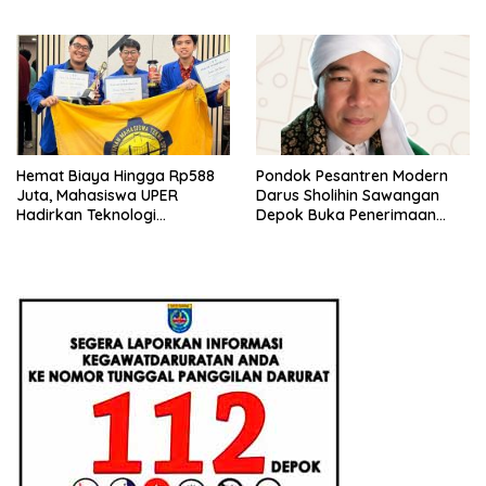
Pendanaan P2MW 2026
Beri Penjelasan Ilmiahnya
Hemat Biaya Hingga Rp588
Pondok Pesantren Modern
Juta, Mahasiswa UPER
Darus Sholihin Sawangan
Hadirkan Teknologi
Depok Buka Penerimaan
Konstruksi Berbasis
Santri Baru Tahun Ajaran
Augmented Reality
2026-2027