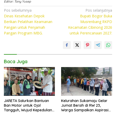
Editor: Tony Yusep
e
itt
at
p
Navigasi
Pos sebelumnya
Pos selanjutnya
b
er
s
y
Dinas Kesehatan Depok
Bupati Bogor Buka
pos
o
A
Li
Berikan Pelatihan Keamanan
Musrenbang RKPD
Pangan untuk Penjamah
Kecamatan Cibinong 2026
o
p
n
Pangan Program MBG.
untuk Perencanaan 2027.
k
p
k
Baca Juga
JARETA Salurkan Bantuan
Kelurahan Sukamaju Gelar
Ban Motor untuk Ojol
Jumat Bersih di RW 23,
Tangguh, Wujud Kepedulian
Warga Sampaikan Aspirasi
terhadap Pekerja Informal
Penanganan Banjir