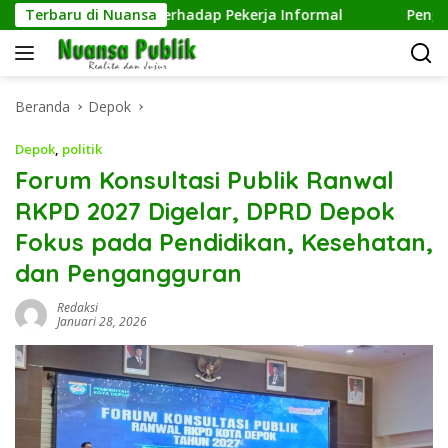
Langsung
 Kepedulian terhadap Pekerja Informal
Terbaru di Nuansa
Pengelolaan S
ke
konten
Beranda
Depok
Depok
,
politik
Forum Konsultasi Publik Ranwal
RKPD 2027 Digelar, DPRD Depok
Fokus pada Pendidikan, Kesehatan,
dan Pengangguran
Redaksi
Januari 28, 2026