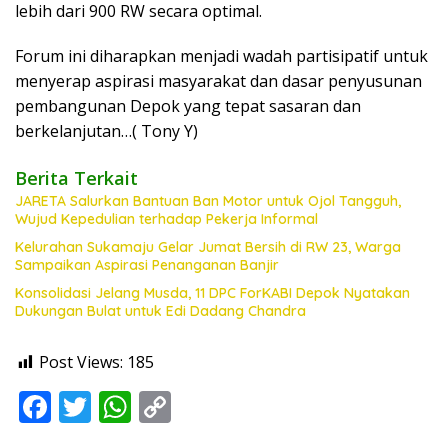
lebih dari 900 RW secara optimal.
Forum ini diharapkan menjadi wadah partisipatif untuk
menyerap aspirasi masyarakat dan dasar penyusunan
pembangunan Depok yang tepat sasaran dan
berkelanjutan…( Tony Y)
Berita Terkait
JARETA Salurkan Bantuan Ban Motor untuk Ojol Tangguh,
Wujud Kepedulian terhadap Pekerja Informal
Kelurahan Sukamaju Gelar Jumat Bersih di RW 23, Warga
Sampaikan Aspirasi Penanganan Banjir
Konsolidasi Jelang Musda, 11 DPC ForKABI Depok Nyatakan
Dukungan Bulat untuk Edi Dadang Chandra
Post Views:
185
F
T
W
C
ac
w
h
o