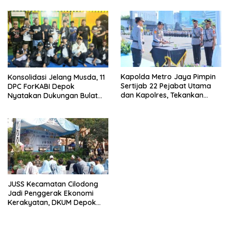
Kapolda Metro Jaya Pimpin
Konsolidasi Jelang Musda, 11
Sertijab 22 Pejabat Utama
DPC ForKABI Depok
dan Kapolres, Tekankan
Nyatakan Dukungan Bulat
Pelayanan Profesional dan
untuk Edi Dadang Chandra
Humanis.
JUSS Kecamatan Cilodong
Jadi Penggerak Ekonomi
Kerakyatan, DKUM Depok
Dorong UMKM Naik Kelas