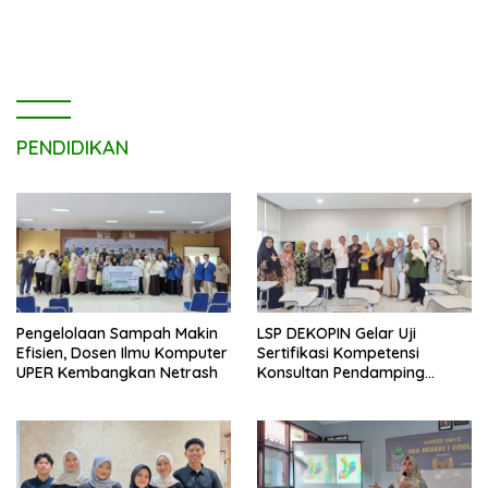
untuk Edi Dadang Chandra
PENDIDIKAN
Pengelolaan Sampah Makin
LSP DEKOPIN Gelar Uji
Efisien, Dosen Ilmu Komputer
Sertifikasi Kompetensi
UPER Kembangkan Netrash
Konsultan Pendamping
Koperasi Bersertifikat BNSP
di Kampus STIE MBI Depok.