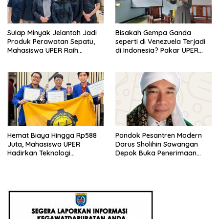
Sulap Minyak Jelantah Jadi
Bisakah Gempa Ganda
Produk Perawatan Sepatu,
seperti di Venezuela Terjadi
Mahasiswa UPER Raih
di Indonesia? Pakar UPER
Pendanaan P2MW 2026
Beri Penjelasan Ilmiahnya
Hemat Biaya Hingga Rp588
Pondok Pesantren Modern
Juta, Mahasiswa UPER
Darus Sholihin Sawangan
Hadirkan Teknologi
Depok Buka Penerimaan
Konstruksi Berbasis
Santri Baru Tahun Ajaran
Augmented Reality
2026-2027