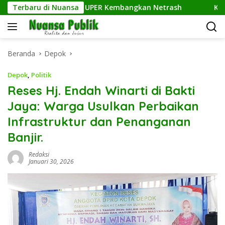
Langsung
n Ilmu Komputer UPER Kembangkan Netrash
Terbaru di Nuansa
Kelurahan 
ke
konten
Beranda
Depok
Depok
,
Politik
Reses Hj. Endah Winarti di Bakti
Jaya: Warga Usulkan Perbaikan
Infrastruktur dan Penanganan
Banjir.
Redaksi
Januari 30, 2026