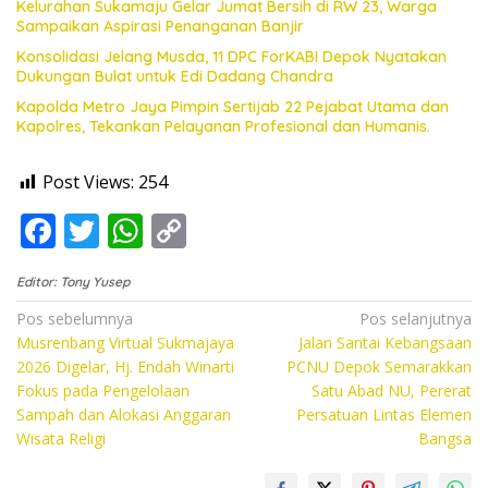
Kelurahan Sukamaju Gelar Jumat Bersih di RW 23, Warga
Sampaikan Aspirasi Penanganan Banjir
Konsolidasi Jelang Musda, 11 DPC ForKABI Depok Nyatakan
Dukungan Bulat untuk Edi Dadang Chandra
Kapolda Metro Jaya Pimpin Sertijab 22 Pejabat Utama dan
Kapolres, Tekankan Pelayanan Profesional dan Humanis.
Post Views:
254
F
T
W
C
ac
w
h
o
Editor: Tony Yusep
e
itt
at
p
Navigasi
Pos sebelumnya
Pos selanjutnya
b
er
s
y
Musrenbang Virtual Sukmajaya
Jalan Santai Kebangsaan
pos
o
A
Li
2026 Digelar, Hj. Endah Winarti
PCNU Depok Semarakkan
Fokus pada Pengelolaan
Satu Abad NU, Pererat
o
p
n
Sampah dan Alokasi Anggaran
Persatuan Lintas Elemen
k
p
k
Wisata Religi
Bangsa