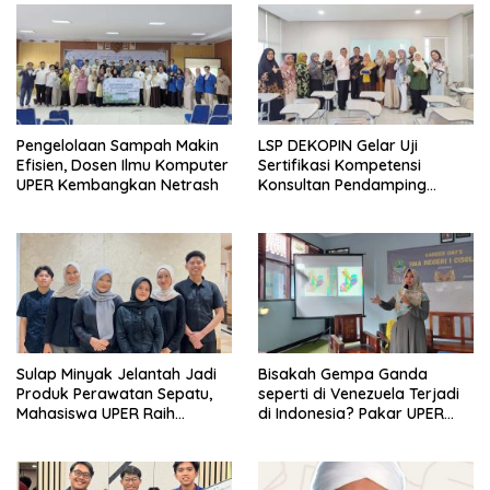
Pengelolaan Sampah Makin
LSP DEKOPIN Gelar Uji
Efisien, Dosen Ilmu Komputer
Sertifikasi Kompetensi
UPER Kembangkan Netrash
Konsultan Pendamping
Koperasi Bersertifikat BNSP
di Kampus STIE MBI Depok.
Sulap Minyak Jelantah Jadi
Bisakah Gempa Ganda
Produk Perawatan Sepatu,
seperti di Venezuela Terjadi
Mahasiswa UPER Raih
di Indonesia? Pakar UPER
Pendanaan P2MW 2026
Beri Penjelasan Ilmiahnya