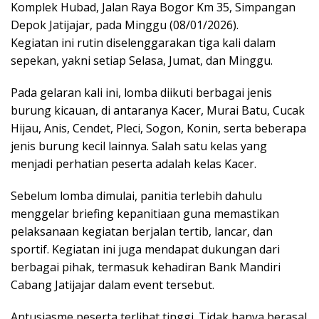
Komplek Hubad, Jalan Raya Bogor Km 35, Simpangan
Depok Jatijajar, pada Minggu (08/01/2026).
Kegiatan ini rutin diselenggarakan tiga kali dalam
sepekan, yakni setiap Selasa, Jumat, dan Minggu.
Pada gelaran kali ini, lomba diikuti berbagai jenis
burung kicauan, di antaranya Kacer, Murai Batu, Cucak
Hijau, Anis, Cendet, Pleci, Sogon, Konin, serta beberapa
jenis burung kecil lainnya. Salah satu kelas yang
menjadi perhatian peserta adalah kelas Kacer.
Sebelum lomba dimulai, panitia terlebih dahulu
menggelar briefing kepanitiaan guna memastikan
pelaksanaan kegiatan berjalan tertib, lancar, dan
sportif. Kegiatan ini juga mendapat dukungan dari
berbagai pihak, termasuk kehadiran Bank Mandiri
Cabang Jatijajar dalam event tersebut.
Antusiasme peserta terlihat tinggi. Tidak hanya berasal