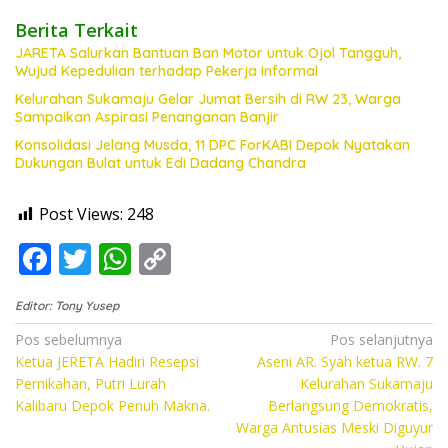
Berita Terkait
JARETA Salurkan Bantuan Ban Motor untuk Ojol Tangguh,
Wujud Kepedulian terhadap Pekerja Informal
Kelurahan Sukamaju Gelar Jumat Bersih di RW 23, Warga
Sampaikan Aspirasi Penanganan Banjir
Konsolidasi Jelang Musda, 11 DPC ForKABI Depok Nyatakan
Dukungan Bulat untuk Edi Dadang Chandra
Post Views:
248
F
T
W
C
ac
w
h
o
Editor: Tony Yusep
e
itt
at
p
Navigasi
Pos sebelumnya
Pos selanjutnya
b
er
s
y
Ketua JERETA Hadiri Resepsi
Aseni AR. Syah ketua RW. 7
pos
o
A
Li
Pernikahan, Putri Lurah
Kelurahan Sukamaju
Kalibaru Depok Penuh Makna.
Berlangsung Demokratis,
o
p
n
Warga Antusias Meski Diguyur