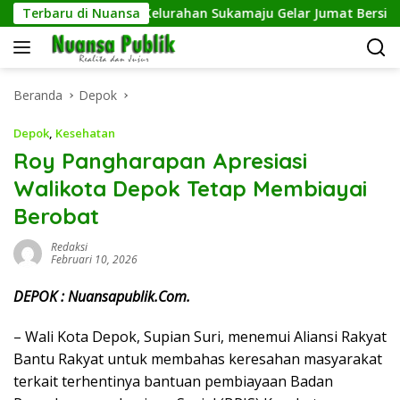
Langsung
rash
Terbaru di Nuansa
Kelurahan Sukamaju Gelar Jumat Bersih di RW 23,
ke
konten
Beranda
Depok
Depok
,
Kesehatan
Roy Pangharapan Apresiasi
Walikota Depok Tetap Membiayai
Berobat
Redaksi
Februari 10, 2026
DEPOK : Nuansapublik.Com.
– Wali Kota Depok, Supian Suri, menemui Aliansi Rakyat
Bantu Rakyat untuk membahas keresahan masyarakat
terkait terhentinya bantuan pembiayaan Badan