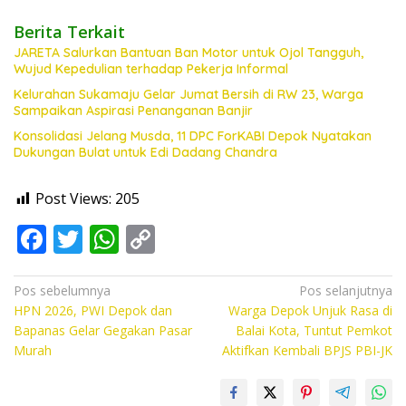
Berita Terkait
JARETA Salurkan Bantuan Ban Motor untuk Ojol Tangguh,
Wujud Kepedulian terhadap Pekerja Informal
Kelurahan Sukamaju Gelar Jumat Bersih di RW 23, Warga
Sampaikan Aspirasi Penanganan Banjir
Konsolidasi Jelang Musda, 11 DPC ForKABI Depok Nyatakan
Dukungan Bulat untuk Edi Dadang Chandra
Post Views:
205
F
T
W
C
ac
w
h
o
e
itt
at
p
Navigasi
Pos sebelumnya
Pos selanjutnya
HPN 2026, PWI Depok dan
Warga Depok Unjuk Rasa di
pos
b
er
s
y
Bapanas Gelar Gegakan Pasar
Balai Kota, Tuntut Pemkot
o
A
Li
Murah
Aktifkan Kembali BPJS PBI-JK
o
p
n