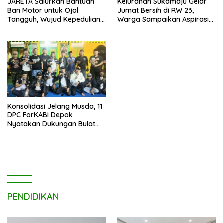
JARETA Salurkan Bantuan
Kelurahan Sukamaju Gelar
Ban Motor untuk Ojol
Jumat Bersih di RW 23,
Tangguh, Wujud Kepedulian
Warga Sampaikan Aspirasi
terhadap Pekerja Informal
Penanganan Banjir
Konsolidasi Jelang Musda, 11
DPC ForKABI Depok
Nyatakan Dukungan Bulat
untuk Edi Dadang Chandra
PENDIDIKAN