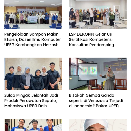
Pengelolaan Sampah Makin
LSP DEKOPIN Gelar Uji
Efisien, Dosen Ilmu Komputer
Sertifikasi Kompetensi
UPER Kembangkan Netrash
Konsultan Pendamping
Koperasi Bersertifikat BNSP
di Kampus STIE MBI Depok.
Sulap Minyak Jelantah Jadi
Bisakah Gempa Ganda
Produk Perawatan Sepatu,
seperti di Venezuela Terjadi
Mahasiswa UPER Raih
di Indonesia? Pakar UPER
Pendanaan P2MW 2026
Beri Penjelasan Ilmiahnya