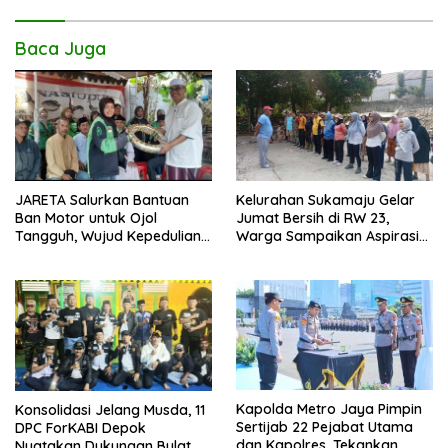
k
p
k
Baca Juga
JARETA Salurkan Bantuan
Kelurahan Sukamaju Gelar
Ban Motor untuk Ojol
Jumat Bersih di RW 23,
Tangguh, Wujud Kepedulian
Warga Sampaikan Aspirasi
terhadap Pekerja Informal
Penanganan Banjir
Kapolda Metro Jaya Pimpin
Konsolidasi Jelang Musda, 11
Sertijab 22 Pejabat Utama
DPC ForKABI Depok
dan Kapolres, Tekankan
Nyatakan Dukungan Bulat