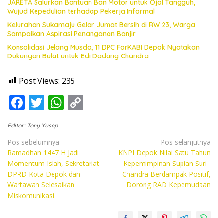
JARETA Salurkan Bantuan Ban Motor untuk Ojol Tangguh,
Wujud Kepedulian terhadap Pekerja Informal
Kelurahan Sukamaju Gelar Jumat Bersih di RW 23, Warga
Sampaikan Aspirasi Penanganan Banjir
Konsolidasi Jelang Musda, 11 DPC ForKABI Depok Nyatakan
Dukungan Bulat untuk Edi Dadang Chandra
Post Views:
235
F
T
W
C
ac
w
h
o
Editor: Tony Yusep
e
itt
at
p
Navigasi
Pos sebelumnya
Pos selanjutnya
b
er
s
y
Ramadhan 1447 H Jadi
KNPI Depok Nilai Satu Tahun
pos
o
A
Li
Momentum Islah, Sekretariat
Kepemimpinan Supian Suri–
DPRD Kota Depok dan
Chandra Berdampak Positif,
o
p
n
Wartawan Selesaikan
Dorong RAD Kepemudaan
k
p
k
Miskomunikasi