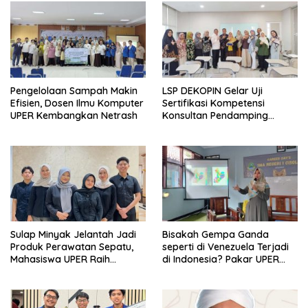
Pengelolaan Sampah Makin
LSP DEKOPIN Gelar Uji
Efisien, Dosen Ilmu Komputer
Sertifikasi Kompetensi
UPER Kembangkan Netrash
Konsultan Pendamping
Koperasi Bersertifikat BNSP
di Kampus STIE MBI Depok.
Sulap Minyak Jelantah Jadi
Bisakah Gempa Ganda
Produk Perawatan Sepatu,
seperti di Venezuela Terjadi
Mahasiswa UPER Raih
di Indonesia? Pakar UPER
Pendanaan P2MW 2026
Beri Penjelasan Ilmiahnya