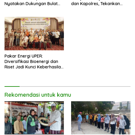
dan Kapolres, Tekankan
Nyatakan Dukungan Bulat
Pelayanan Profesional dan
untuk Edi Dadang Chandra
Humanis.
Pakar Energi UPER:
Diversifikasi Bioenergi dan
Riset Jadi Kunci Keberhasilan
B50
Rekomendasi untuk kamu