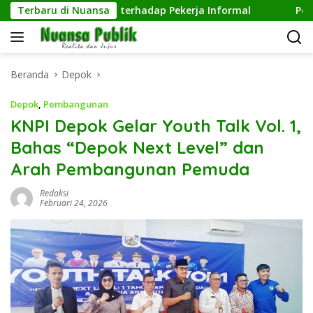
Langsung
d Kepedulian terhadap Pekerja Informal
Terbaru di Nuansa
Pengelolaan 
ke
konten
Beranda
Depok
Depok
,
Pembangunan
KNPI Depok Gelar Youth Talk Vol. 1,
Bahas “Depok Next Level” dan
Arah Pembangunan Pemuda
Redaksi
Februari 24, 2026