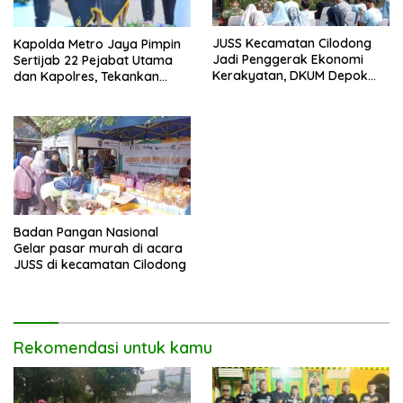
JUSS Kecamatan Cilodong
Kapolda Metro Jaya Pimpin
Jadi Penggerak Ekonomi
Sertijab 22 Pejabat Utama
Kerakyatan, DKUM Depok
dan Kapolres, Tekankan
Dorong UMKM Naik Kelas
Pelayanan Profesional dan
Humanis.
Badan Pangan Nasional
Gelar pasar murah di acara
JUSS di kecamatan Cilodong
Rekomendasi untuk kamu