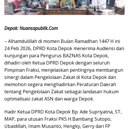
Depok: Nuansapublik.Com
– Alhamdulillah di momen Bulan Ramadhan 1447 H ini
24 Peb 2026, DPRD Kota Depok menerima Audiensi dan
kunjungan para Pengurus BAZNAS Kota Depok,
dihadiri oleh Ketua DPRD Depok dengan seluruh
Pimpinan Fraksi, menjelaskan pentingnya membangun
sinergi dalam Pengelolaan Zakat di Kota Depok dan
memohon segera menghadirkan Peraturan Daerah
tentang Pengelolaan Zakat sebagai landasan hukum
optimalisasi zakat ASN dan warga Depok.
Hadir Ketua DPRD Kota Depok Bp. Ade Supriyatna, ST,
MAP, para utusan Fraksi PKS H.Bambang Sutopo,
Ubaidillah, Imam Musanto, Hengky, Gerry dari FP