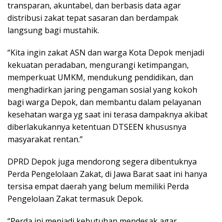
transparan, akuntabel, dan berbasis data agar
distribusi zakat tepat sasaran dan berdampak
langsung bagi mustahik.
“Kita ingin zakat ASN dan warga Kota Depok menjadi
kekuatan peradaban, mengurangi ketimpangan,
memperkuat UMKM, mendukung pendidikan, dan
menghadirkan jaring pengaman sosial yang kokoh
bagi warga Depok, dan membantu dalam pelayanan
kesehatan warga yg saat ini terasa dampaknya akibat
diberlakukannya ketentuan DTSEEN khususnya
masyarakat rentan.”
DPRD Depok juga mendorong segera dibentuknya
Perda Pengelolaan Zakat, di Jawa Barat saat ini hanya
tersisa empat daerah yang belum memiliki Perda
Pengelolaan Zakat termasuk Depok.
“Perda ini menjadi kebutuhan mendesak agar