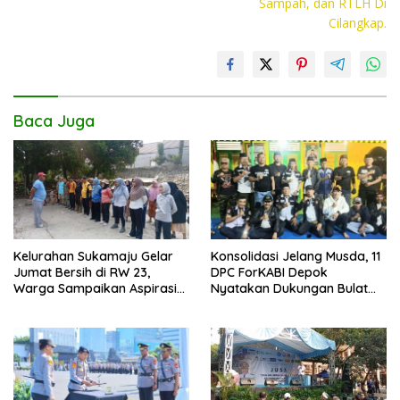
k
p
k
Sampah, dan RTLH Di
Cilangkap.
Baca Juga
Kelurahan Sukamaju Gelar
Konsolidasi Jelang Musda, 11
Jumat Bersih di RW 23,
DPC ForKABI Depok
Warga Sampaikan Aspirasi
Nyatakan Dukungan Bulat
Penanganan Banjir
untuk Edi Dadang Chandra