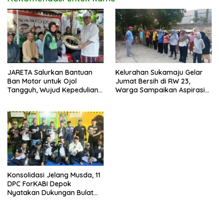
JARETA Salurkan Bantuan
Kelurahan Sukamaju Gelar
Ban Motor untuk Ojol
Jumat Bersih di RW 23,
Tangguh, Wujud Kepedulian
Warga Sampaikan Aspirasi
terhadap Pekerja Informal
Penanganan Banjir
Konsolidasi Jelang Musda, 11
DPC ForKABI Depok
Nyatakan Dukungan Bulat
untuk Edi Dadang Chandra