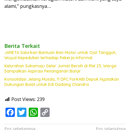
alami,” pungkasnya….
Berita Terkait
JARETA Salurkan Bantuan Ban Motor untuk Ojol Tangguh,
Wujud Kepedulian terhadap Pekerja Informal
Kelurahan Sukamaju Gelar Jumat Bersih di RW 23, Warga
Sampaikan Aspirasi Penanganan Banjir
Konsolidasi Jelang Musda, 11 DPC ForKABI Depok Nyatakan
Dukungan Bulat untuk Edi Dadang Chandra
Post Views:
239
F
T
W
C
ac
w
h
o
Navigasi
Pos sebelumnya
Pos selanjutnya