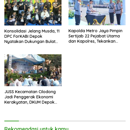
Kapolda Metro Jaya Pimpin
Konsolidasi Jelang Musda, 11
Sertijab 22 Pejabat Utama
DPC ForKABI Depok
dan Kapolres, Tekankan
Nyatakan Dukungan Bulat
Pelayanan Profesional dan
untuk Edi Dadang Chandra
Humanis.
JUSS Kecamatan Cilodong
Jadi Penggerak Ekonomi
Kerakyatan, DKUM Depok
Dorong UMKM Naik Kelas
Rekomendasi untuk kamu