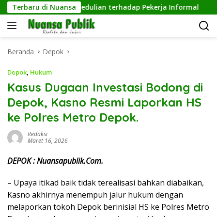
Langsung
h, Wujud Kepedulian terhadap Pekerja Informal
Terbaru di Nuansa
Penge
ke
konten
Beranda
Depok
Depok
,
Hukum
Kasus Dugaan Investasi Bodong di
Depok, Kasno Resmi Laporkan HS
ke Polres Metro Depok.
Redaksi
Maret 16, 2026
DEPOK : Nuansapublik.Com.
– Upaya itikad baik tidak terealisasi bahkan diabaikan,
Kasno akhirnya menempuh jalur hukum dengan
melaporkan tokoh Depok berinisial HS ke Polres Metro