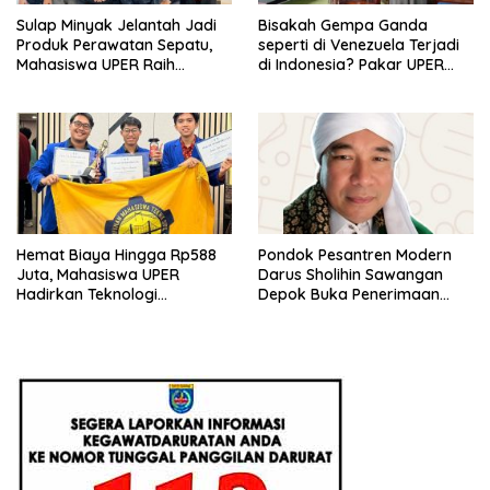
Sulap Minyak Jelantah Jadi
Bisakah Gempa Ganda
Produk Perawatan Sepatu,
seperti di Venezuela Terjadi
Mahasiswa UPER Raih
di Indonesia? Pakar UPER
Pendanaan P2MW 2026
Beri Penjelasan Ilmiahnya
Hemat Biaya Hingga Rp588
Pondok Pesantren Modern
Juta, Mahasiswa UPER
Darus Sholihin Sawangan
Hadirkan Teknologi
Depok Buka Penerimaan
Konstruksi Berbasis
Santri Baru Tahun Ajaran
Augmented Reality
2026-2027