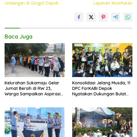
o
p
n
Undangan di Grogol Depok
Layanan Kesehatan
k
p
k
Baca Juga
Kelurahan Sukamaju Gelar
Konsolidasi Jelang Musda, 11
Jumat Bersih di RW 23,
DPC ForKABI Depok
Warga Sampaikan Aspirasi
Nyatakan Dukungan Bulat
Penanganan Banjir
untuk Edi Dadang Chandra