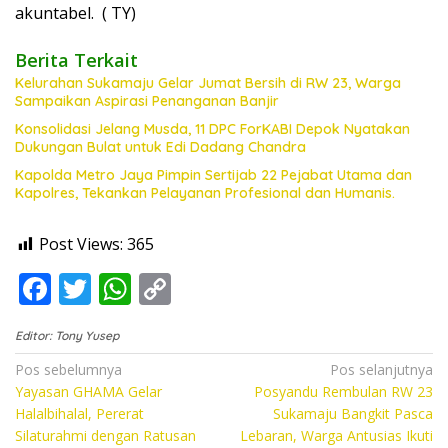
akuntabel. ( TY)
Berita Terkait
Kelurahan Sukamaju Gelar Jumat Bersih di RW 23, Warga
Sampaikan Aspirasi Penanganan Banjir
Konsolidasi Jelang Musda, 11 DPC ForKABI Depok Nyatakan
Dukungan Bulat untuk Edi Dadang Chandra
Kapolda Metro Jaya Pimpin Sertijab 22 Pejabat Utama dan
Kapolres, Tekankan Pelayanan Profesional dan Humanis.
Post Views:
365
F
T
W
C
ac
w
h
o
Editor: Tony Yusep
e
itt
at
p
Navigasi
Pos sebelumnya
Pos selanjutnya
b
er
s
y
Yayasan GHAMA Gelar
Posyandu Rembulan RW 23
pos
o
A
Li
Halalbihalal, Pererat
Sukamaju Bangkit Pasca
Silaturahmi dengan Ratusan
Lebaran, Warga Antusias Ikuti