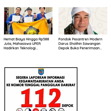
Pendanaan P2MW 2026
Beri Penjelasan Ilmiahnya
Hemat Biaya Hingga Rp588
Pondok Pesantren Modern
Juta, Mahasiswa UPER
Darus Sholihin Sawangan
Hadirkan Teknologi
Depok Buka Penerimaan
Konstruksi Berbasis
Santri Baru Tahun Ajaran
Augmented Reality
2026-2027