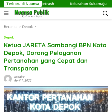
Langsung
R Kembangkan Netrash
Terbaru di Nuansa
Kelurahan Sukamaju Gelar Jumat
ke
konten
Beranda
Depok
Depok
Ketua JARETA Sambangi BPN Kota
Depok, Dorong Pelayanan
Pertanahan yang Cepat dan
Transparan
Redaksi
April 1, 2026