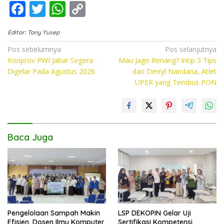
F
T
W
C
ac
w
h
o
Editor: Tony Yusep
e
itt
at
p
Navigasi
Pos sebelumnya
Pos selanjutnya
b
er
s
y
Konprov PWI Jabar Segera
Mau Jago Renang? Intip 3 Tips
pos
o
A
Li
Digelar Pada Agustus 2026
dari Derryl Nandana, Atlet
UPER yang Tembus PON
o
p
n
k
p
k
Baca Juga
Pengelolaan Sampah Makin
LSP DEKOPIN Gelar Uji
Efisien, Dosen Ilmu Komputer
Sertifikasi Kompetensi