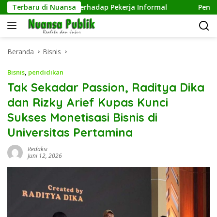
Langsung
epedulian terhadap Pekerja Informal
Terbaru di Nuansa
Pengelolaan Sam
ke
konten
Beranda
Bisnis
Bisnis
,
pendidikan
Tak Sekadar Passion, Raditya Dika
dan Rizky Arief Kupas Kunci
Sukses Monetisasi Bisnis di
Universitas Pertamina
Redaksi
Juni 12, 2026