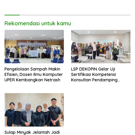
Konstruksi Berbasis
Augmented Reality
Rekomendasi untuk kamu
Pengelolaan Sampah Makin
LSP DEKOPIN Gelar Uji
Efisien, Dosen Ilmu Komputer
Sertifikasi Kompetensi
UPER Kembangkan Netrash
Konsultan Pendamping
Koperasi Bersertifikat BNSP
di Kampus STIE MBI Depok.
Sulap Minyak Jelantah Jadi