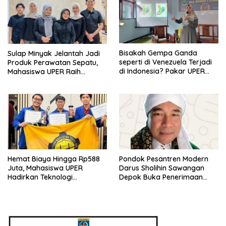
Bisakah Gempa Ganda
Sulap Minyak Jelantah Jadi
seperti di Venezuela Terjadi
Produk Perawatan Sepatu,
di Indonesia? Pakar UPER
Mahasiswa UPER Raih
Beri Penjelasan Ilmiahnya
Pendanaan P2MW 2026
Hemat Biaya Hingga Rp588
Pondok Pesantren Modern
Juta, Mahasiswa UPER
Darus Sholihin Sawangan
Hadirkan Teknologi
Depok Buka Penerimaan
Konstruksi Berbasis
Santri Baru Tahun Ajaran
Augmented Reality
2026-2027