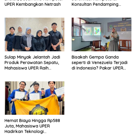
UPER Kembangkan Netrash
Konsultan Pendamping
Koperasi Bersertifikat BNSP
di Kampus STIE MBI Depok.
Bisakah Gempa Ganda
Sulap Minyak Jelantah Jadi
seperti di Venezuela Terjadi
Produk Perawatan Sepatu,
di Indonesia? Pakar UPER
Mahasiswa UPER Raih
Beri Penjelasan Ilmiahnya
Pendanaan P2MW 2026
Hemat Biaya Hingga Rp588
Juta, Mahasiswa UPER
Hadirkan Teknologi