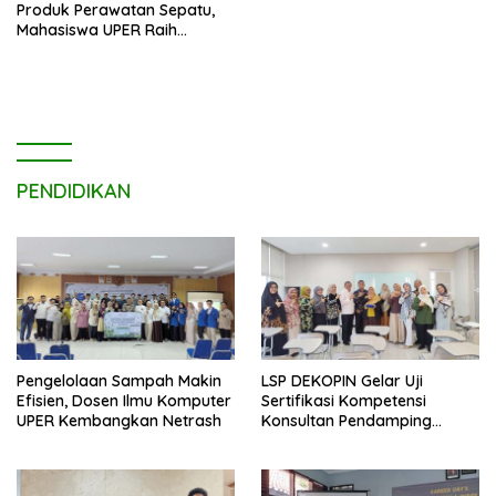
Produk Perawatan Sepatu,
Mahasiswa UPER Raih
Pendanaan P2MW 2026
PENDIDIKAN
Pengelolaan Sampah Makin
LSP DEKOPIN Gelar Uji
Efisien, Dosen Ilmu Komputer
Sertifikasi Kompetensi
UPER Kembangkan Netrash
Konsultan Pendamping
Koperasi Bersertifikat BNSP
di Kampus STIE MBI Depok.