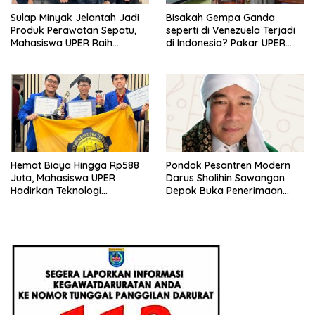
Sulap Minyak Jelantah Jadi
Bisakah Gempa Ganda
Produk Perawatan Sepatu,
seperti di Venezuela Terjadi
Mahasiswa UPER Raih
di Indonesia? Pakar UPER
Pendanaan P2MW 2026
Beri Penjelasan Ilmiahnya
Hemat Biaya Hingga Rp588
Pondok Pesantren Modern
Juta, Mahasiswa UPER
Darus Sholihin Sawangan
Hadirkan Teknologi
Depok Buka Penerimaan
Konstruksi Berbasis
Santri Baru Tahun Ajaran
Augmented Reality
2026-2027