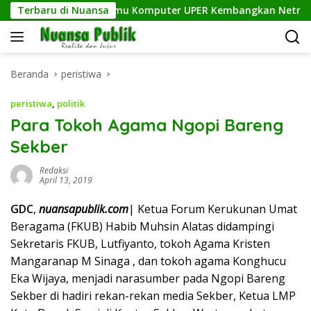
Langsung
fisien, Dosen Ilmu Komputer UPER Kembangkan Netrash
Terbaru di Nuansa
ke
konten
Beranda
peristiwa
peristiwa
,
politik
Para Tokoh Agama Ngopi Bareng
Sekber
Redaksi
April 13, 2019
GDC
,
nuansapublik.com
| Ketua Forum Kerukunan Umat
Beragama (FKUB) Habib Muhsin Alatas didampingi
Sekretaris FKUB, Lutfiyanto, tokoh Agama Kristen
Mangaranap M Sinaga , dan tokoh agama Konghucu
Eka Wijaya, menjadi narasumber pada Ngopi Bareng
Sekber di hadiri rekan-rekan media Sekber, Ketua LMP