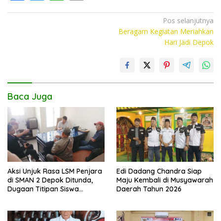
ac
w
h
o
e
itt
at
p
Navigasi
Pos selanjutnya
Beragam Kegiatan Meriahkan
pos
b
er
s
y
Hari Jadi Depok
o
A
Li
o
p
n
k
p
k
Baca Juga
Aksi Unjuk Rasa LSM Penjara
Edi Dadang Chandra Siap
di SMAN 2 Depok Ditunda,
Maju Kembali di Musyawarah
Dugaan Titipan Siswa
Daerah Tahun 2026
Dimediasi di Polres Depok