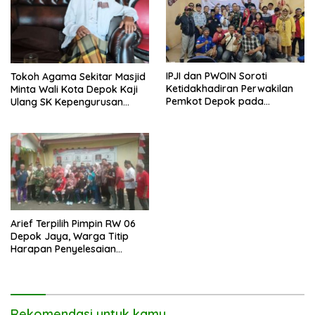
IPJI dan PWOIN Soroti
Tokoh Agama Sekitar Masjid
Ketidakhadiran Perwakilan
Minta Wali Kota Depok Kaji
Pemkot Depok pada
Ulang SK Kepengurusan
Kegiatan Komunikasi Sosial 4
Masjid Dhyufurrahman
Pilar Wawasan Kebangsaan
Arief Terpilih Pimpin RW 06
Depok Jaya, Warga Titip
Harapan Penyelesaian
Berbagai Persoalan
Lingkungan.
Rekomendasi untuk kamu