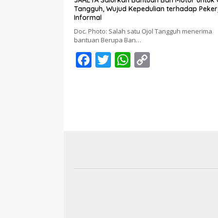
Tangguh, Wujud Kepedulian terhadap Peker
Informal
Doc. Photo: Salah satu Ojol Tangguh menerima
bantuan Berupa Ban…
F
T
W
C
ac
w
h
o
e
itt
at
p
b
er
s
y
o
A
Li
o
p
n
k
p
k