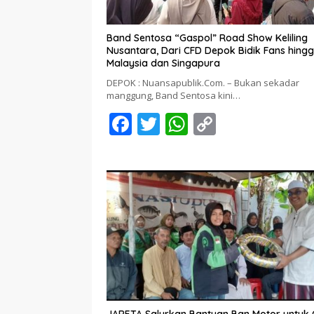
Band Sentosa “Gaspol” Road Show Keliling
Nusantara, Dari CFD Depok Bidik Fans hing
Malaysia dan Singapura
DEPOK : Nuansapublik.Com. – Bukan sekadar
manggung, Band Sentosa kini…
F
T
W
C
ac
w
h
o
e
itt
at
p
b
er
s
y
o
A
Li
o
p
n
k
p
k
JARETA Salurkan Bantuan Ban Motor untuk 