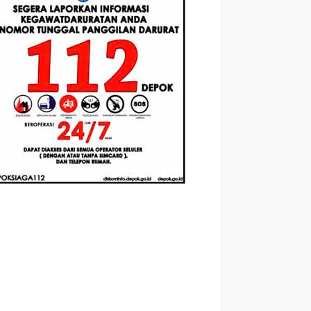
Berbasis
Santri Baru
elasan
Augmented
Tahun Ajaran
ahnya
Reality
2026-2027