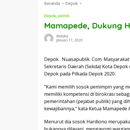
Beranda
Depok
Depok
,
politik
Mamapede, Dukung Har
Redaksi
Januari 11, 2020
Depok. Nuasapublik. Com. Masyarakat
Sekretaris Daerah (Sekda) Kota Depok 
Depok pada Pilkada Depok 2020.
“Kami memilih sosok pemimpin yang m
memiliki kompetensi di birokrasi seba
pemerintahan (pejabat publik) yang d
kewajibannya,” kata Ketua Mamapede 
Menurut dia sosok Hardiono merupaka
bukannya dilayani, mengayomi wargan