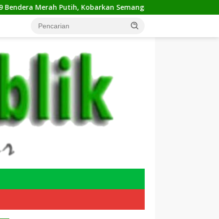
h Putih, Kobarkan Semangat Kemerdekaan di CFD Margonda Dep