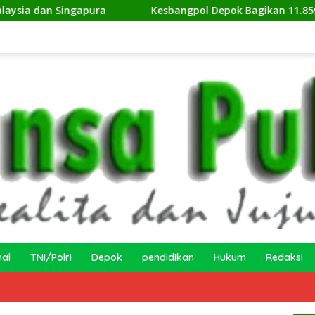
apura
Kesbangpol Depok Bagikan 11.859 Bendera Mera
nal
TNI/Polri
Depok
pendidikan
Hukum
Redaksi