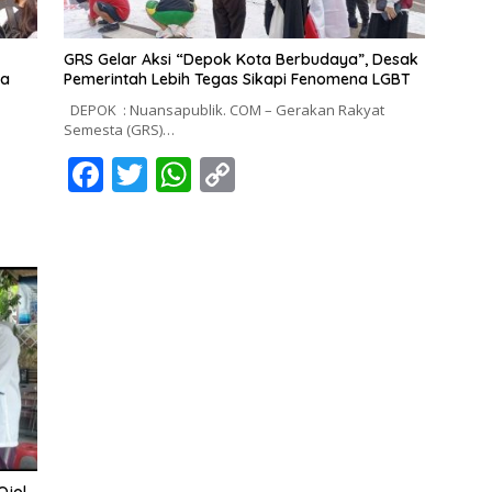
GRS Gelar Aksi “Depok Kota Berbudaya”, Desak
ga
Pemerintah Lebih Tegas Sikapi Fenomena LGBT
DEPOK : Nuansapublik. COM – Gerakan Rakyat
Semesta (GRS)…
F
T
W
C
ac
w
h
o
e
itt
at
p
b
er
s
y
o
A
Li
o
p
n
k
p
k
Ojol