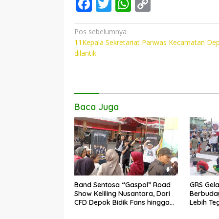
F
T
W
C
ac
w
h
o
e
itt
at
p
Navigasi
Pos sebelumnya
11Kepala Sekretariat Panwas Kecamatan De
pos
b
er
s
y
dilantik
o
A
Li
o
p
n
k
p
k
Baca Juga
Band Sentosa “Gaspol” Road
GRS Gela
Show Keliling Nusantara, Dari
Berbuday
CFD Depok Bidik Fans hingga
Lebih Te
Malaysia dan Singapura
LGBT