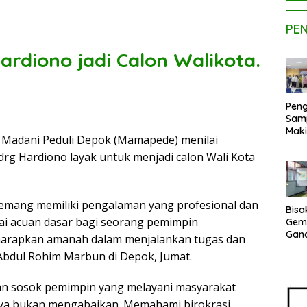
PE
diono jadi Calon Walikota.
Peng
Sam
Maki
 Madani Peduli Depok (Mamapede) menilai
Dose
drg Hardiono layak untuk menjadi calon Wali Kota
Kom
UPE
Kem
Netr
emang memiliki pengalaman yang profesional dan
Bisa
gai acuan dasar bagi seorang pemimpin
Gem
Gan
iharapkan amanah dalam menjalankan tugas dan
sepe
Abdul Rohim Marbun di Depok, Jumat.
Vene
Terj
Indo
n sosok pemimpin yang melayani masyarakat
Pak
ya bukan mengabaikan. Memahami birokrasi