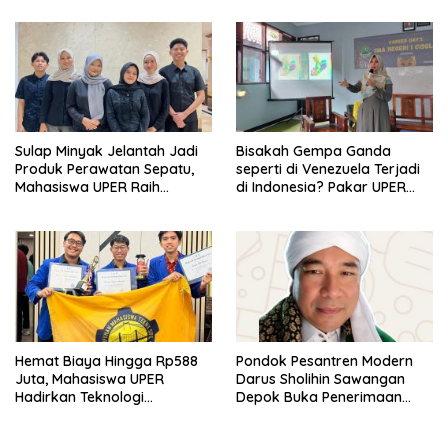
di Kampus STIE MBI Depok.
Sulap Minyak Jelantah Jadi
Bisakah Gempa Ganda
Produk Perawatan Sepatu,
seperti di Venezuela Terjadi
Mahasiswa UPER Raih
di Indonesia? Pakar UPER
Pendanaan P2MW 2026
Beri Penjelasan Ilmiahnya
Hemat Biaya Hingga Rp588
Pondok Pesantren Modern
Juta, Mahasiswa UPER
Darus Sholihin Sawangan
Hadirkan Teknologi
Depok Buka Penerimaan
Konstruksi Berbasis
Santri Baru Tahun Ajaran
Augmented Reality
2026-2027