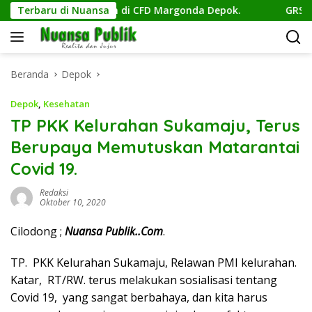
Langsung
gat Kemerdekaan di CFD Margonda Depok.
Terbaru di Nuansa
GRS Gelar Ak
ke
konten
Beranda
Depok
Depok
,
Kesehatan
TP PKK Kelurahan Sukamaju, Terus
Berupaya Memutuskan Matarantai
Covid 19.
Redaksi
Oktober 10, 2020
Cilodong ;
Nuansa Publik..Com
.
TP. PKK Kelurahan Sukamaju, Relawan PMI kelurahan.
Katar, RT/RW. terus melakukan sosialisasi tentang
Covid 19, yang sangat berbahaya, dan kita harus