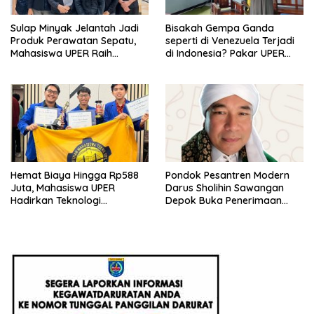
Sulap Minyak Jelantah Jadi
Bisakah Gempa Ganda
Produk Perawatan Sepatu,
seperti di Venezuela Terjadi
Mahasiswa UPER Raih
di Indonesia? Pakar UPER
Pendanaan P2MW 2026
Beri Penjelasan Ilmiahnya
Hemat Biaya Hingga Rp588
Pondok Pesantren Modern
Juta, Mahasiswa UPER
Darus Sholihin Sawangan
Hadirkan Teknologi
Depok Buka Penerimaan
Konstruksi Berbasis
Santri Baru Tahun Ajaran
Augmented Reality
2026-2027