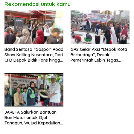
Rekomendasi untuk kamu
Band Sentosa “Gaspol” Road
GRS Gelar Aksi “Depok Kota
Show Keliling Nusantara, Dari
Berbudaya”, Desak
CFD Depok Bidik Fans hingga
Pemerintah Lebih Tegas
Malaysia dan Singapura
Sikapi Fenomena LGBT
JARETA Salurkan Bantuan
Ban Motor untuk Ojol
Tangguh, Wujud Kepedulian
terhadap Pekerja Informal