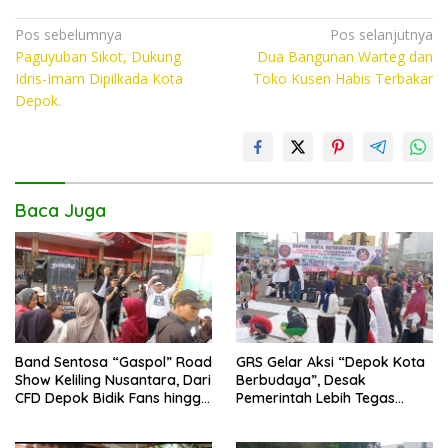
ac
w
h
o
e
itt
at
p
Navigasi
Pos sebelumnya
Pos selanjutnya
Paguyuban Sikot, Dukung
Dua Bangunan Warteg dan
pos
b
er
s
y
Idris-Imam Dipilkada Kota
Toko Kusen Habis Terbakar
o
A
Li
Depok.
o
p
n
k
p
k
Baca Juga
Band Sentosa “Gaspol” Road
GRS Gelar Aksi “Depok Kota
Show Keliling Nusantara, Dari
Berbudaya”, Desak
CFD Depok Bidik Fans hingga
Pemerintah Lebih Tegas
Malaysia dan Singapura
Sikapi Fenomena LGBT