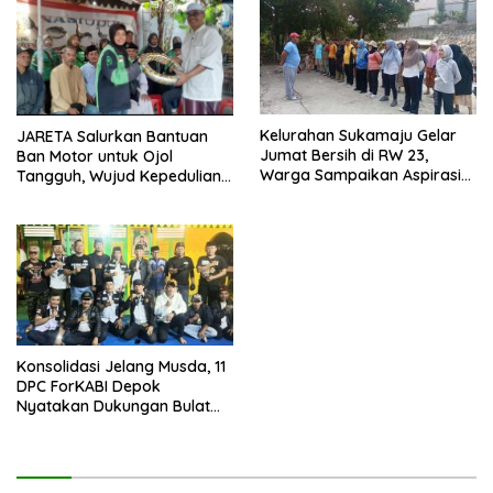
Kelurahan Sukamaju Gelar
JARETA Salurkan Bantuan
Jumat Bersih di RW 23,
Ban Motor untuk Ojol
Warga Sampaikan Aspirasi
Tangguh, Wujud Kepedulian
Penanganan Banjir
terhadap Pekerja Informal
Konsolidasi Jelang Musda, 11
DPC ForKABI Depok
Nyatakan Dukungan Bulat
untuk Edi Dadang Chandra