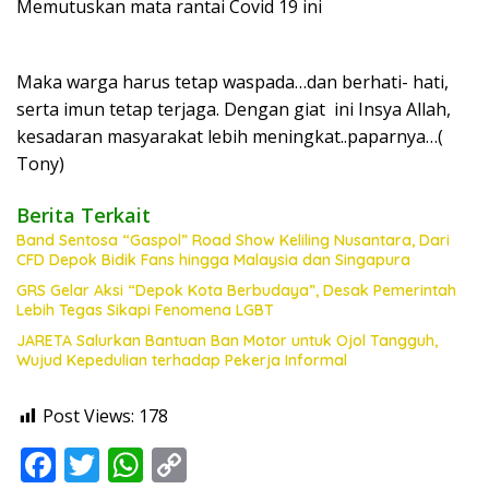
Memutuskan mata rantai Covid 19 ini
Maka warga harus tetap waspada…dan berhati- hati,
serta imun tetap terjaga. Dengan giat ini Insya Allah,
kesadaran masyarakat lebih meningkat..paparnya…(
Tony)
Berita Terkait
Band Sentosa “Gaspol” Road Show Keliling Nusantara, Dari
CFD Depok Bidik Fans hingga Malaysia dan Singapura
GRS Gelar Aksi “Depok Kota Berbudaya”, Desak Pemerintah
Lebih Tegas Sikapi Fenomena LGBT
JARETA Salurkan Bantuan Ban Motor untuk Ojol Tangguh,
Wujud Kepedulian terhadap Pekerja Informal
Post Views:
178
F
T
W
C