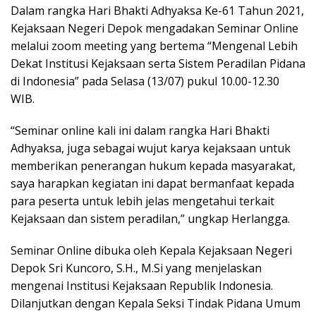
Dalam rangka Hari Bhakti Adhyaksa Ke-61 Tahun 2021,
Kejaksaan Negeri Depok mengadakan Seminar Online
melalui zoom meeting yang bertema “Mengenal Lebih
Dekat Institusi Kejaksaan serta Sistem Peradilan Pidana
di Indonesia” pada Selasa (13/07) pukul 10.00-12.30
WIB.
“Seminar online kali ini dalam rangka Hari Bhakti
Adhyaksa, juga sebagai wujut karya kejaksaan untuk
memberikan penerangan hukum kepada masyarakat,
saya harapkan kegiatan ini dapat bermanfaat kepada
para peserta untuk lebih jelas mengetahui terkait
Kejaksaan dan sistem peradilan,” ungkap Herlangga.
Seminar Online dibuka oleh Kepala Kejaksaan Negeri
Depok Sri Kuncoro, S.H., M.Si yang menjelaskan
mengenai Institusi Kejaksaan Republik Indonesia.
Dilanjutkan dengan Kepala Seksi Tindak Pidana Umum