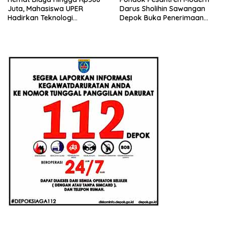
Juta, Mahasiswa UPER
Darus Sholihin Sawangan
Hadirkan Teknologi
Depok Buka Penerimaan
Konstruksi Berbasis
Santri Baru Tahun Ajaran
Augmented Reality
2026-2027