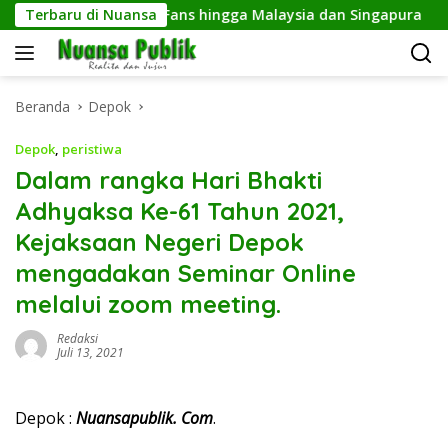
Langsung
CFD Depok Bidik Fans hingga Malaysia dan Singapura
Terbaru di Nuansa
K
ke
konten
Beranda
Depok
Depok
,
peristiwa
Dalam rangka Hari Bhakti
Adhyaksa Ke-61 Tahun 2021,
Kejaksaan Negeri Depok
mengadakan Seminar Online
melalui zoom meeting.
Redaksi
Juli 13, 2021
Depok :
Nuansapublik. Com
.