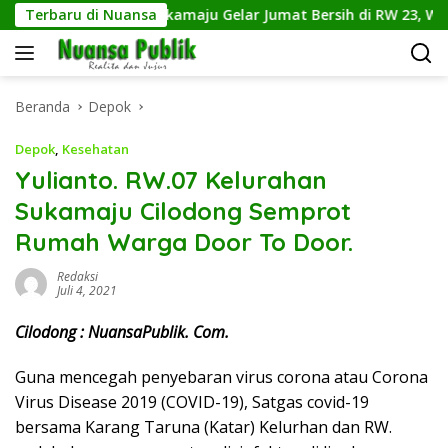
Langsung
Kelurahan Sukamaju Gelar Jumat Bersih di RW 23, Warga Sa
Terbaru di Nuansa
ke
konten
Beranda
Depok
Depok
,
Kesehatan
Yulianto. RW.07 Kelurahan
Sukamaju Cilodong Semprot
Rumah Warga Door To Door.
Redaksi
Juli 4, 2021
Cilodong : NuansaPublik. Com.
Guna mencegah penyebaran virus corona atau Corona
Virus Disease 2019 (COVID-19), Satgas covid-19
bersama Karang Taruna (Katar) Kelurhan dan RW.