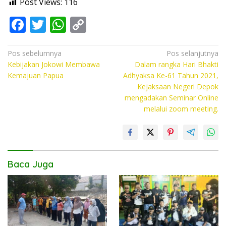
Post Views:
116
F
T
W
C
ac
w
h
o
e
itt
at
p
Navigasi
Pos sebelumnya
Pos selanjutnya
Kebijakan Jokowi Membawa
Dalam rangka Hari Bhakti
pos
b
er
s
y
Kemajuan Papua
Adhyaksa Ke-61 Tahun 2021,
o
A
Li
Kejaksaan Negeri Depok
mengadakan Seminar Online
o
p
n
melalui zoom meeting.
k
p
k
Baca Juga