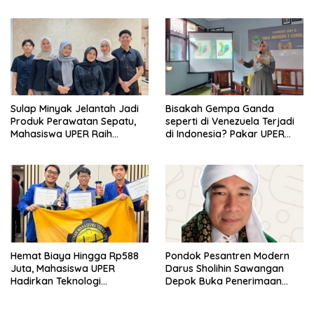
di Kampus STIE MBI Depok.
Sulap Minyak Jelantah Jadi
Bisakah Gempa Ganda
Produk Perawatan Sepatu,
seperti di Venezuela Terjadi
Mahasiswa UPER Raih
di Indonesia? Pakar UPER
Pendanaan P2MW 2026
Beri Penjelasan Ilmiahnya
Hemat Biaya Hingga Rp588
Pondok Pesantren Modern
Juta, Mahasiswa UPER
Darus Sholihin Sawangan
Hadirkan Teknologi
Depok Buka Penerimaan
Konstruksi Berbasis
Santri Baru Tahun Ajaran
Augmented Reality
2026-2027