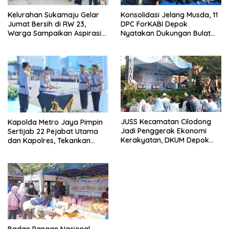
Kelurahan Sukamaju Gelar
Konsolidasi Jelang Musda, 11
Jumat Bersih di RW 23,
DPC ForKABI Depok
Warga Sampaikan Aspirasi
Nyatakan Dukungan Bulat
Penanganan Banjir
untuk Edi Dadang Chandra
JUSS Kecamatan Cilodong
Kapolda Metro Jaya Pimpin
Jadi Penggerak Ekonomi
Sertijab 22 Pejabat Utama
Kerakyatan, DKUM Depok
dan Kapolres, Tekankan
Dorong UMKM Naik Kelas
Pelayanan Profesional dan
Humanis.
Badan Pangan Nasional