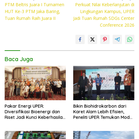
b
er
s
y
PTM Beltris Juara I Turnamen
Perkuat Nilai Keberlanjutan di
pos
o
A
Li
HUT Ke-3 PTM Jaka Baring,
Lingkungan Kampus, UPER
Tuan Rumah Raih Juara II
Jadi Tuan Rumah SDGs Center
o
p
n
Conference 2026
k
p
k
Baca Juga
Pakar Energi UPER:
Bikin Biohidrokarbon dari
Diversifikasi Bioenergi dan
Karet Alam Lebih Efisien,
Riset Jadi Kunci Keberhasilan
Peneliti UPER Temukan Model
B50
Baru