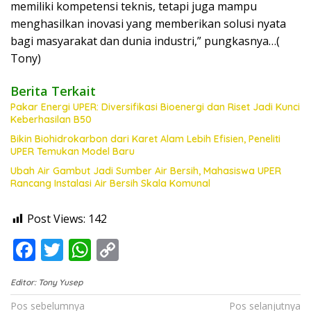
memiliki kompetensi teknis, tetapi juga mampu
menghasilkan inovasi yang memberikan solusi nyata
bagi masyarakat dan dunia industri,” pungkasnya…(
Tony)
Berita Terkait
Pakar Energi UPER: Diversifikasi Bioenergi dan Riset Jadi Kunci
Keberhasilan B50
Bikin Biohidrokarbon dari Karet Alam Lebih Efisien, Peneliti
UPER Temukan Model Baru
Ubah Air Gambut Jadi Sumber Air Bersih, Mahasiswa UPER
Rancang Instalasi Air Bersih Skala Komunal
Post Views:
142
F
T
W
C
ac
w
h
o
Editor: Tony Yusep
e
itt
at
p
Navigasi
Pos sebelumnya
Pos selanjutnya