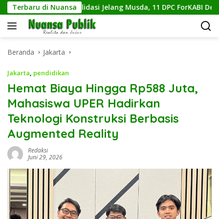
Langsung
Terbaru di Nuansa
Konsolidasi Jelang Musda, 11 DPC ForKABI Depok Nyata
ke
konten
Beranda
Jakarta
Jakarta
,
pendidikan
Hemat Biaya Hingga Rp588 Juta,
Mahasiswa UPER Hadirkan
Teknologi Konstruksi Berbasis
Augmented Reality
Redaksi
Juni 29, 2026