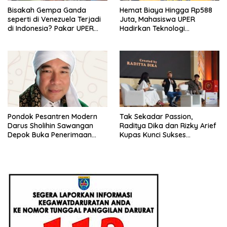
Bisakah Gempa Ganda
Hemat Biaya Hingga Rp588
seperti di Venezuela Terjadi
Juta, Mahasiswa UPER
di Indonesia? Pakar UPER
Hadirkan Teknologi
Beri Penjelasan Ilmiahnya
Konstruksi Berbasis
Augmented Reality
Pondok Pesantren Modern
Tak Sekadar Passion,
Darus Sholihin Sawangan
Raditya Dika dan Rizky Arief
Depok Buka Penerimaan
Kupas Kunci Sukses
Santri Baru Tahun Ajaran
Monetisasi Bisnis di
2026-2027
Universitas Pertamina