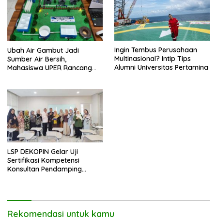
Ingin Tembus Perusahaan
Ubah Air Gambut Jadi
Multinasional? Intip Tips
Sumber Air Bersih,
Alumni Universitas Pertamina
Mahasiswa UPER Rancang
Instalasi Air Bersih Skala
Komunal
LSP DEKOPIN Gelar Uji
Sertifikasi Kompetensi
Konsultan Pendamping
Koperasi Bersertifikat BNSP
di Kampus STIE MBI Depok.
Rekomendasi untuk kamu