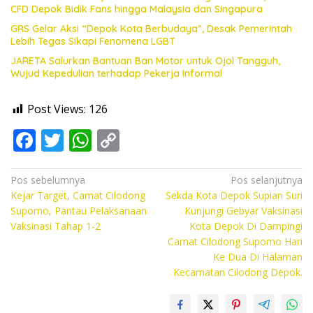
CFD Depok Bidik Fans hingga Malaysia dan Singapura
GRS Gelar Aksi “Depok Kota Berbudaya”, Desak Pemerintah
Lebih Tegas Sikapi Fenomena LGBT
JARETA Salurkan Bantuan Ban Motor untuk Ojol Tangguh,
Wujud Kepedulian terhadap Pekerja Informal
Post Views:
126
F
T
W
C
ac
w
h
o
e
itt
at
p
Navigasi
Pos sebelumnya
Pos selanjutnya
Kejar Target, Camat Cilodong
Sekda Kota Depok Supian Suri
pos
b
er
s
y
Supomo, Pantau Pelaksanaan
Kunjungi Gebyar Vaksinasi
o
A
Li
Vaksinasi Tahap 1-2
Kota Depok Di Dampingi
Camat Cilodong Supomo Hari
o
p
n
Ke Dua Di Halaman
k
p
k
Kecamatan Cilodong Depok.