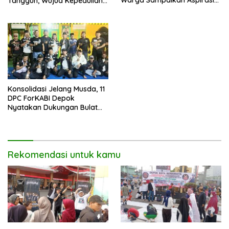
Warga Sampaikan Aspirasi
Tangguh, Wujud Kepedulian
Penanganan Banjir
terhadap Pekerja Informal
Konsolidasi Jelang Musda, 11
DPC ForKABI Depok
Nyatakan Dukungan Bulat
untuk Edi Dadang Chandra
Rekomendasi untuk kamu