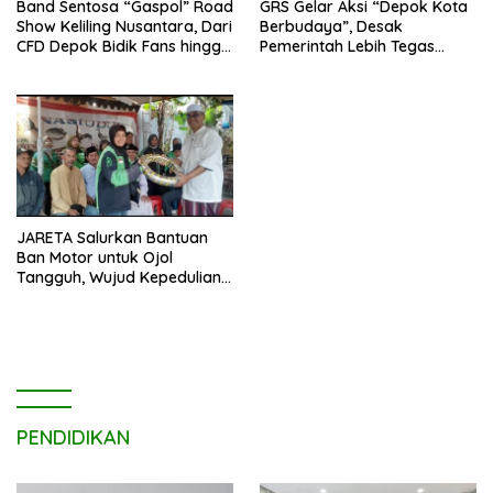
Band Sentosa “Gaspol” Road
GRS Gelar Aksi “Depok Kota
Show Keliling Nusantara, Dari
Berbudaya”, Desak
CFD Depok Bidik Fans hingga
Pemerintah Lebih Tegas
Malaysia dan Singapura
Sikapi Fenomena LGBT
JARETA Salurkan Bantuan
Ban Motor untuk Ojol
Tangguh, Wujud Kepedulian
terhadap Pekerja Informal
PENDIDIKAN