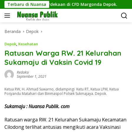
Langsung
 Semangat Kemerdekaan di CFD Margonda Depok.
Terbaru di Nuansa
GRS G
ke
konten
Beranda
Depok
Depok
,
Kesehatan
Ratusan Warga RW. 21 Kelurahan
Sukamaju di Vaksin Covid 19
Redaksi
September 1, 2021
Ketua RW, H. Ahmad Suwarno, didampingi Ketu RT, Ketua LPM, Ketua
Posyandu Matahari dan Binmaspol Polsek Sukmajaya. Depok.
Sukamaju : Nuansa Publik. com
Ratusan warga RW. 21 Kelurahan Sukamaju Kecamatan
Cilodong terlihat antusias mengikuti acara Vaksinasi