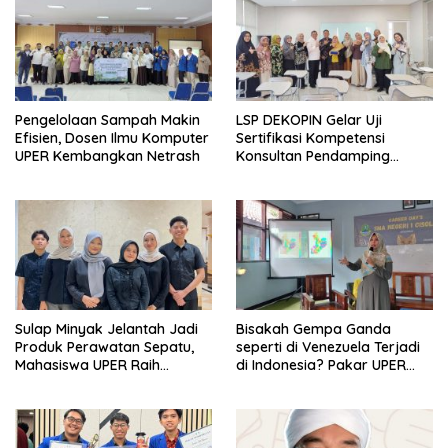
Pengelolaan Sampah Makin
LSP DEKOPIN Gelar Uji
Efisien, Dosen Ilmu Komputer
Sertifikasi Kompetensi
UPER Kembangkan Netrash
Konsultan Pendamping
Koperasi Bersertifikat BNSP
di Kampus STIE MBI Depok.
Sulap Minyak Jelantah Jadi
Bisakah Gempa Ganda
Produk Perawatan Sepatu,
seperti di Venezuela Terjadi
Mahasiswa UPER Raih
di Indonesia? Pakar UPER
Pendanaan P2MW 2026
Beri Penjelasan Ilmiahnya