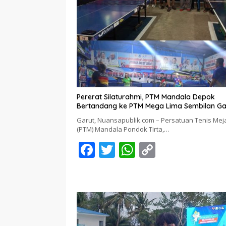
Pererat Silaturahmi, PTM Mandala Depok
Bertandang ke PTM Mega Lima Sembilan Ga
Garut, Nuansapublik.com – Persatuan Tenis Mej
(PTM) Mandala Pondok Tirta,…
F
T
W
C
ac
w
h
o
e
itt
at
p
b
er
s
y
o
A
Li