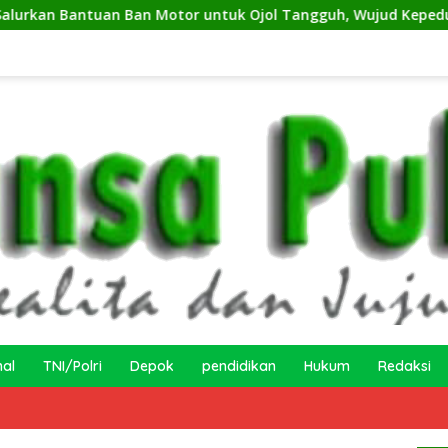
Ban Motor untuk Ojol Tangguh, Wujud Kepedulian terhadap Pe
nal
TNI/Polri
Depok
pendidikan
Hukum
Redaksi