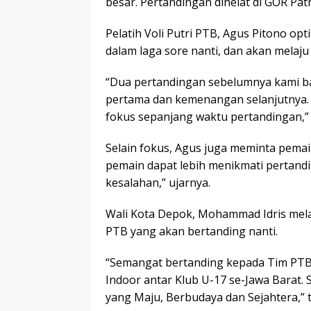
besar. Pertandingan dihelat di GOR Patr
Pelatih Voli Putri PTB, Agus Pitono o
dalam laga sore nanti, dan akan melaju
“Dua pertandingan sebelumnya kami ba
pertama dan kemenangan selanjutnya. P
fokus sepanjang waktu pertandingan,” 
Selain fokus, Agus juga meminta pemain
pemain dapat lebih menikmati pertand
kesalahan,” ujarnya.
Wali Kota Depok, Mohammad Idris mel
PTB yang akan bertanding nanti.
“Semangat bertanding kepada Tim PTB K
Indoor antar Klub U-17 se-Jawa Bara
yang Maju, Berbudaya dan Sejahtera,” t