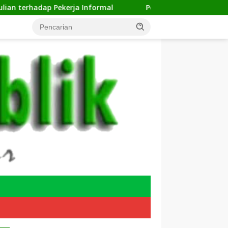
kerja Informal
Pengelolaan Sampah Makin Efisien, Do