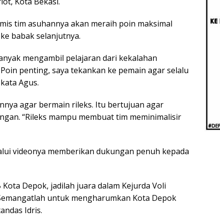
iot, Kota Bekasi.
Beri
Penj
Ilmi
ptimis tim asuhannya akan meraih poin maksimal
 ke babak selanjutnya.
nyak mengambil pelajaran dari kekalahan
oin penting, saya tekankan ke pemain agar selalu
kata Agus.
nya agar bermain rileks. Itu bertujuan agar
ingan. “Rileks mampu membuat tim meminimalisir
alui videonya memberikan dukungan penuh kepada
ota Depok, jadilah juara dalam Kejurda Voli
t. Semangatlah untuk mengharumkan Kota Depok
andas Idris.