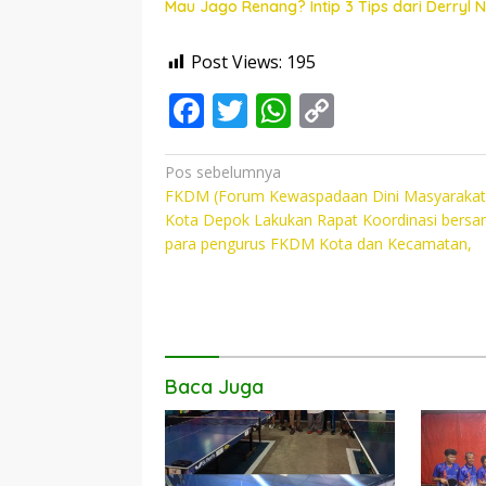
Mau Jago Renang? Intip 3 Tips dari Derryl
Post Views:
195
F
T
W
C
ac
w
h
o
e
itt
at
p
Navigasi
Pos sebelumnya
FKDM (Forum Kewaspadaan Dini Masyarakat
pos
b
er
s
y
Kota Depok Lakukan Rapat Koordinasi bers
o
A
Li
para pengurus FKDM Kota dan Kecamatan,
o
p
n
k
p
k
Baca Juga