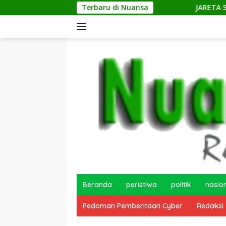
Langsung
Terbaru di Nuansa
JARETA Salurkan Bantuan 
ke
konten
Beranda
peristiwa
politik
nasio
Pedoman Pemberitaan Cyber
Redaksi