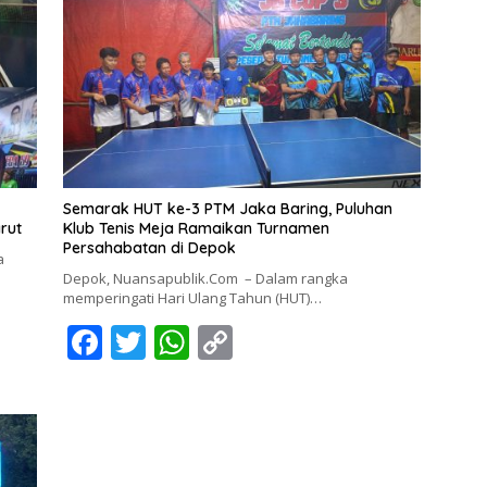
Semarak HUT ke-3 PTM Jaka Baring, Puluhan
rut
Klub Tenis Meja Ramaikan Turnamen
Persahabatan di Depok
a
Depok, Nuansapublik.Com – Dalam rangka
memperingati Hari Ulang Tahun (HUT)…
F
T
W
C
ac
w
h
o
e
itt
at
p
b
er
s
y
o
A
Li