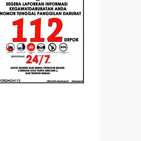
Berbasis
Santri Baru
elasan
Augmented
Tahun Ajaran
ahnya
Reality
2026-2027