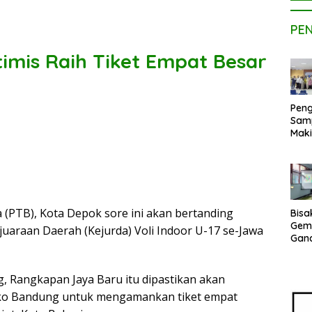
PE
timis Raih Tiket Empat Besar
Peng
Sam
Maki
Dose
Kom
UPE
Kem
Netr
a (PTB), Kota Depok sore ini akan bertanding
Bisa
Gem
uaraan Daerah (Kejurda) Voli Indoor U-17 se-Jawa
Gan
sepe
Vene
Terj
, Rangkapan Jaya Baru itu dipastikan akan
Indo
lko Bandung untuk mengamankan tiket empat
Pak