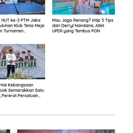
 HUT ke-3 PTM Jaka
Mau Jago Renang? Intip 3 Tips
Puluhan Klub Tenis Meja
dari Derryl Nandana, Atlet
n Turnamen
UPER yang Tembus PON
batan di Depok
ntai Kebangsaan
pok Semarakkan Satu
 Pererat Persatuan
lemen Bangsa