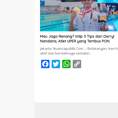
o
p
n
k
p
k
Mau Jago Renang? Intip 3 Tips dari Derryl
Nandana, Atlet UPER yang Tembus PON
Jakarta: Nuansapublik.Com. – Belakangan, tren 
aktif dan berolahraga semakin…
F
T
W
C
ac
w
h
o
e
itt
at
p
b
er
s
y
o
A
Li
o
p
n
k
p
k