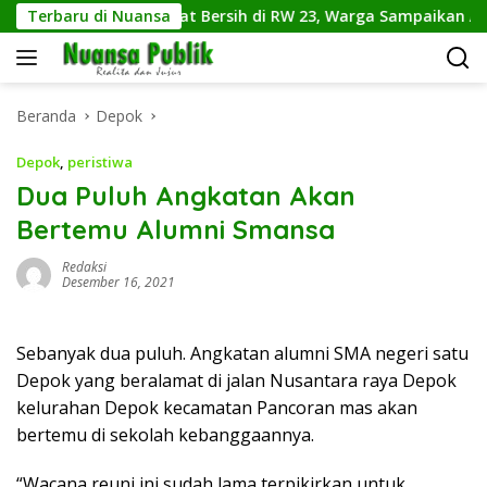
Langsung
amaju Gelar Jumat Bersih di RW 23, Warga Sampaikan Aspirasi 
Terbaru di Nuansa
ke
konten
Beranda
Depok
Depok
,
peristiwa
Dua Puluh Angkatan Akan
Bertemu Alumni Smansa
Redaksi
Desember 16, 2021
Sebanyak dua puluh. Angkatan alumni SMA negeri satu
Depok yang beralamat di jalan Nusantara raya Depok
kelurahan Depok kecamatan Pancoran mas akan
bertemu di sekolah kebanggaannya.
“Wacana reuni ini sudah lama terpikirkan untuk