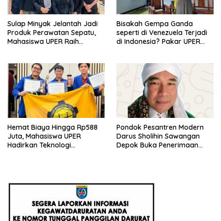
Sulap Minyak Jelantah Jadi
Bisakah Gempa Ganda
Produk Perawatan Sepatu,
seperti di Venezuela Terjadi
Mahasiswa UPER Raih
di Indonesia? Pakar UPER
Pendanaan P2MW 2026
Beri Penjelasan Ilmiahnya
Hemat Biaya Hingga Rp588
Pondok Pesantren Modern
Juta, Mahasiswa UPER
Darus Sholihin Sawangan
Hadirkan Teknologi
Depok Buka Penerimaan
Konstruksi Berbasis
Santri Baru Tahun Ajaran
Augmented Reality
2026-2027