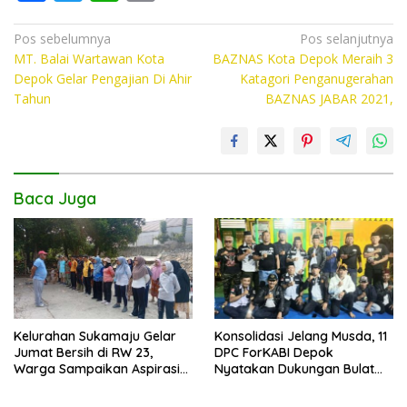
ac
w
h
o
e
itt
at
p
Navigasi
Pos sebelumnya
Pos selanjutnya
MT. Balai Wartawan Kota
BAZNAS Kota Depok Meraih 3
pos
b
er
s
y
Depok Gelar Pengajian Di Ahir
Katagori Penganugerahan
o
A
Li
Tahun
BAZNAS JABAR 2021,
o
p
n
k
p
k
Baca Juga
Kelurahan Sukamaju Gelar
Konsolidasi Jelang Musda, 11
Jumat Bersih di RW 23,
DPC ForKABI Depok
Warga Sampaikan Aspirasi
Nyatakan Dukungan Bulat
Penanganan Banjir
untuk Edi Dadang Chandra