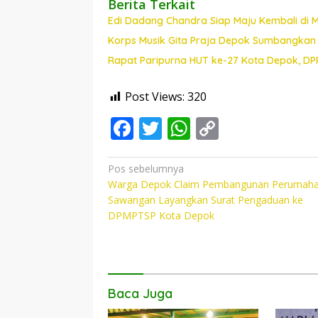
Berita Terkait
Edi Dadang Chandra Siap Maju Kembali di
Korps Musik Gita Praja Depok Sumbangkan D
Rapat Paripurna HUT ke-27 Kota Depok, DPR
Post Views:
320
F
T
W
C
ac
w
h
o
e
itt
at
p
Navigasi
Pos sebelumnya
Warga Depok Claim Pembangunan Perumaha
pos
b
er
s
y
Sawangan Layangkan Surat Pengaduan ke
o
A
Li
DPMPTSP Kota Depok
o
p
n
k
p
k
Baca Juga