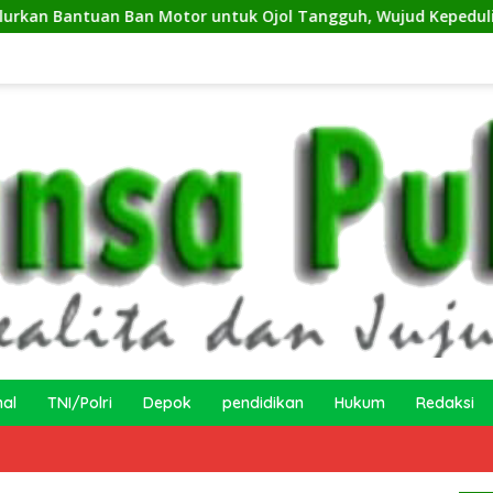
 Motor untuk Ojol Tangguh, Wujud Kepedulian terhadap Pekerj
nal
TNI/Polri
Depok
pendidikan
Hukum
Redaksi