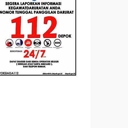
Berbasis
Santri Baru
elasan
Augmented
Tahun Ajaran
ahnya
Reality
2026-2027