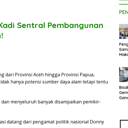
PE
 Kadi Sentral Pembangunan
!
Peng
Sam
Maki
Dose
Kom
UPE
 dari Provinsi Aceh hingga Provinsi Papua,
Kem
Netr
tidak hanya potensi sumber daya alam tetapi tentu
Bisa
Gem
Gan
dan menyeluruh banyak disampaikan pemikir-
sepe
Vene
Terj
Indo
asi datang dari pengamat politik nasional Donny
Pak