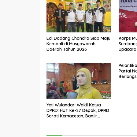
Edi Dadang Chandra Siap Maju
Korps Mu
Kembali di Musyawarah
Sumbang
Daerah Tahun 2026
Upacara 
2026
Pelantik
Partai 
Berlangs
6 Kursi d
Yeti Wulandari Wakil Ketua
DPRD: HUT ke-27 Depok, DPRD
Soroti Kemacetan, Banjir
hingga Krisis Pendidikan