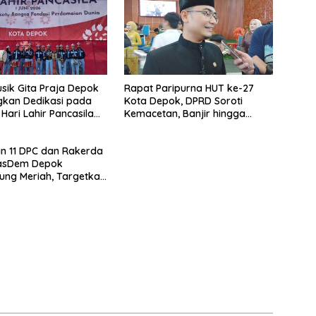
sik Gita Praja Depok
Rapat Paripurna HUT ke-27
kan Dedikasi pada
Kota Depok, DPRD Soroti
Hari Lahir Pancasila
Kemacetan, Banjir hingga
Layanan Dasar.
an 11 DPC dan Rakerda
NasDem Depok
ung Meriah, Targetkan
i 6 Dapil