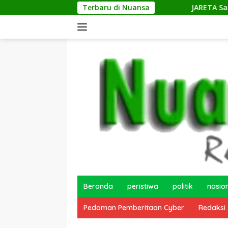
Langsung
Terbaru di Nuansa
JARETA Salurkan Bantuan Ban
ke
konten
Beranda
peristiwa
politik
nasio
Pedoman Pemberitaan Cyber
Redaksi