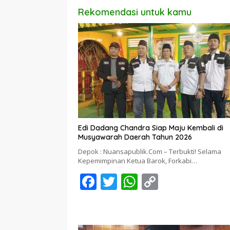
Rekomendasi untuk kamu
Edi Dadang Chandra Siap Maju Kembali di
Musyawarah Daerah Tahun 2026
Depok : Nuansapublik.Com – Terbukti! Selama
Kepemimpinan Ketua Barok, Forkabi…
F
T
W
C
ac
w
h
o
e
itt
at
p