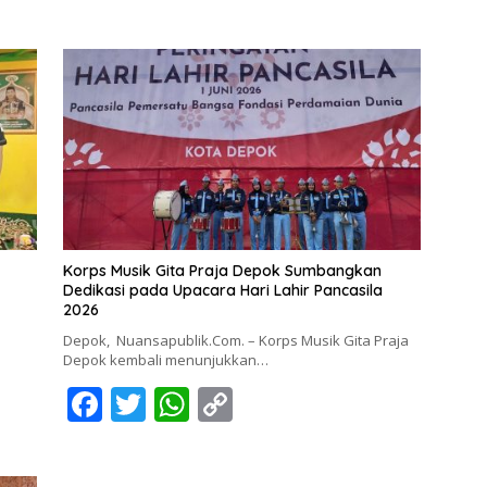
Korps Musik Gita Praja Depok Sumbangkan
Dedikasi pada Upacara Hari Lahir Pancasila
2026
Depok, Nuansapublik.Com. – Korps Musik Gita Praja
Depok kembali menunjukkan…
F
T
W
C
ac
w
h
o
e
itt
at
p