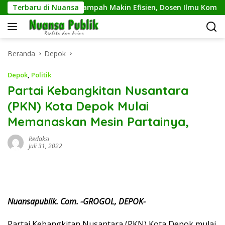
Langsung
Pengelolaan Sampah Makin Efisien, Dosen Ilmu Komputer U
Terbaru di Nuansa
ke
konten
Beranda
Depok
Depok
,
Politik
Partai Kebangkitan Nusantara
(PKN) Kota Depok Mulai
Memanaskan Mesin Partainya,
Redaksi
Juli 31, 2022
Nuansapublik. Com. -GROGOL, DEPOK-
Partai Kebangkitan Nusantara (PKN) Kota Depok mulai