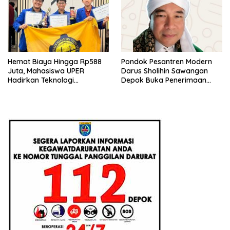
Hemat Biaya Hingga Rp588
Pondok Pesantren Modern
Juta, Mahasiswa UPER
Darus Sholihin Sawangan
Hadirkan Teknologi
Depok Buka Penerimaan
Konstruksi Berbasis
Santri Baru Tahun Ajaran
Augmented Reality
2026-2027