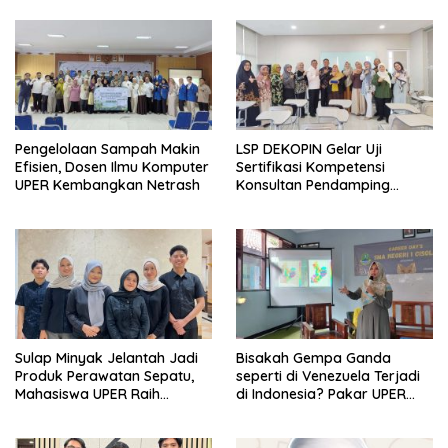
Pengelolaan Sampah Makin
LSP DEKOPIN Gelar Uji
Efisien, Dosen Ilmu Komputer
Sertifikasi Kompetensi
UPER Kembangkan Netrash
Konsultan Pendamping
Koperasi Bersertifikat BNSP
di Kampus STIE MBI Depok.
Sulap Minyak Jelantah Jadi
Bisakah Gempa Ganda
Produk Perawatan Sepatu,
seperti di Venezuela Terjadi
Mahasiswa UPER Raih
di Indonesia? Pakar UPER
Pendanaan P2MW 2026
Beri Penjelasan Ilmiahnya