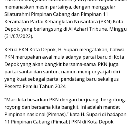
memanaskan mesin partainya, dengan menggelar
Silaturahmi Pimpinan Cabang dan Pimpinan 11
Kecamatan Partai Kebangkitan Nusantara (PKN) Kota
Depok, yang berlangsung di Al Azhari Tribune, Minggu
(31/07/2022).
Ketua PKN Kota Depok, H. Supari mengatakan, bahwa
PKN merupakan awal mula adanya partai baru di Kota
Depok yang akan bangkit bersama-sama. PKN juga
partai santai dan santun, namun mempunyai jati diri
yang kuat sebagai partai pendatang baru sekaligus
Peserta Pemilu Tahun 2024.
“Mari kita besarkan PKN dengan berjuang, bergotong-
royong dan bersama kita bangkit. Ini adalah mandat
Pimpinan nasional (Pimnas),” kata H. Supari di hadapan
11 Pimpinan Cabang (Pimcab) PKN di Kota Depok.