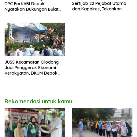
Sertijab 22 Pejabat Utama
DPC ForKABI Depok
dan Kapolres, Tekankan
Nyatakan Dukungan Bulat
Pelayanan Profesional dan
untuk Edi Dadang Chandra
Humanis.
JUSS Kecamatan Cilodong
Jadi Penggerak Ekonomi
Kerakyatan, DKUM Depok
Dorong UMKM Naik Kelas
Rekomendasi untuk kamu