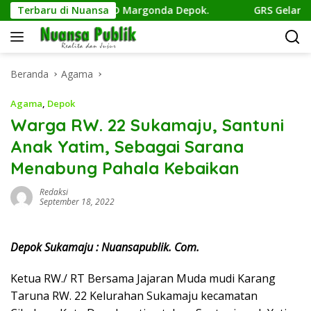
Langsung
merdekaan di CFD Margonda Depok.
Terbaru di Nuansa
GRS Gelar Aksi “De
ke
konten
Beranda
Agama
Agama
,
Depok
Warga RW. 22 Sukamaju, Santuni
Anak Yatim, Sebagai Sarana
Menabung Pahala Kebaikan
Redaksi
September 18, 2022
Depok Sukamaju : Nuansapublik. Com.
Ketua RW./ RT Bersama Jajaran Muda mudi Karang
Taruna RW. 22 Kelurahan Sukamaju kecamatan