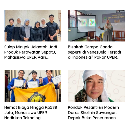
Koperasi Bersertifikat BNSP
di Kampus STIE MBI Depok.
Sulap Minyak Jelantah Jadi
Bisakah Gempa Ganda
Produk Perawatan Sepatu,
seperti di Venezuela Terjadi
Mahasiswa UPER Raih
di Indonesia? Pakar UPER
Pendanaan P2MW 2026
Beri Penjelasan Ilmiahnya
Hemat Biaya Hingga Rp588
Pondok Pesantren Modern
Juta, Mahasiswa UPER
Darus Sholihin Sawangan
Hadirkan Teknologi
Depok Buka Penerimaan
Konstruksi Berbasis
Santri Baru Tahun Ajaran
Augmented Reality
2026-2027