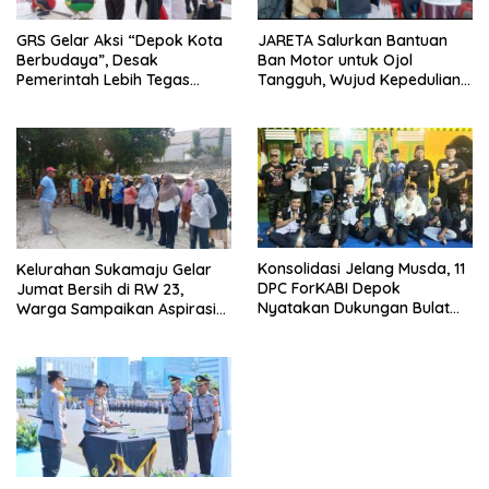
GRS Gelar Aksi “Depok Kota
JARETA Salurkan Bantuan
Berbudaya”, Desak
Ban Motor untuk Ojol
Pemerintah Lebih Tegas
Tangguh, Wujud Kepedulian
Sikapi Fenomena LGBT
terhadap Pekerja Informal
Konsolidasi Jelang Musda, 11
Kelurahan Sukamaju Gelar
DPC ForKABI Depok
Jumat Bersih di RW 23,
Nyatakan Dukungan Bulat
Warga Sampaikan Aspirasi
untuk Edi Dadang Chandra
Penanganan Banjir