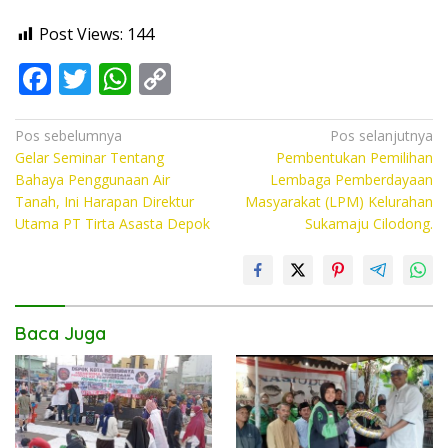
Post Views:
144
F
T
W
C
ac
w
h
o
e
itt
at
p
Navigasi
Pos sebelumnya
Pos selanjutnya
Gelar Seminar Tentang
Pembentukan Pemilihan
pos
b
er
s
y
Bahaya Penggunaan Air
Lembaga Pemberdayaan
o
A
Li
Tanah, Ini Harapan Direktur
Masyarakat (LPM) Kelurahan
Utama PT Tirta Asasta Depok
Sukamaju Cilodong.
o
p
n
k
p
k
Baca Juga