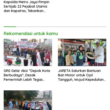
Kapolda Metro Jaya Pimpin
Sertijab 22 Pejabat Utama
dan Kapolres, Tekankan
Pelayanan Profesional dan
Humanis.
Rekomendasi untuk kamu
GRS Gelar Aksi “Depok Kota
JARETA Salurkan Bantuan
Berbudaya”, Desak
Ban Motor untuk Ojol
Pemerintah Lebih Tegas
Tangguh, Wujud Kepedulian
Sikapi Fenomena LGBT
terhadap Pekerja Informal