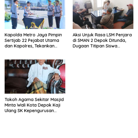
Kapolda Metro Jaya Pimpin
Aksi Unjuk Rasa LSM Penjara
Sertijab 22 Pejabat Utama
di SMAN 2 Depok Ditunda,
dan Kapolres, Tekankan
Dugaan Titipan Siswa
Pelayanan Profesional dan
Dimediasi di Polres Depok
Humanis.
Tokoh Agama Sekitar Masjid
Minta Wali Kota Depok Kaji
Ulang SK Kepengurusan
Masjid Dhyufurrahman