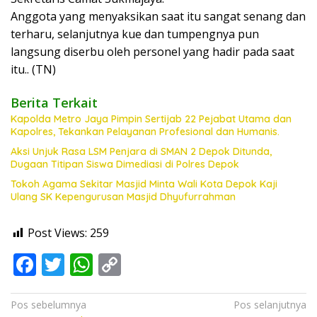
Anggota yang menyaksikan saat itu sangat senang dan
terharu, selanjutnya kue dan tumpengnya pun
langsung diserbu oleh personel yang hadir pada saat
itu.. (TN)
Berita Terkait
Kapolda Metro Jaya Pimpin Sertijab 22 Pejabat Utama dan
Kapolres, Tekankan Pelayanan Profesional dan Humanis.
Aksi Unjuk Rasa LSM Penjara di SMAN 2 Depok Ditunda,
Dugaan Titipan Siswa Dimediasi di Polres Depok
Tokoh Agama Sekitar Masjid Minta Wali Kota Depok Kaji
Ulang SK Kepengurusan Masjid Dhyufurrahman
Post Views:
259
F
T
W
C
ac
w
h
o
e
itt
at
p
Navigasi
Pos sebelumnya
Pos selanjutnya