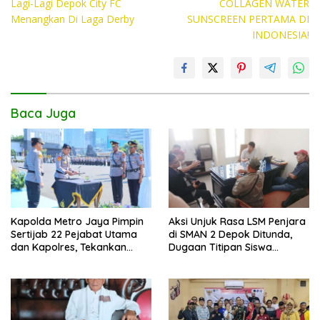
Lagi-Lagi Depok City FC
COLLAGEN WATER
pos
b
er
s
y
Menangkan Di Laga Derby
SUNSCREEN PERTAMA DI
o
A
Li
INDONESIA!
o
p
n
k
p
k
Baca Juga
Kapolda Metro Jaya Pimpin
Aksi Unjuk Rasa LSM Penjara
Sertijab 22 Pejabat Utama
di SMAN 2 Depok Ditunda,
dan Kapolres, Tekankan
Dugaan Titipan Siswa
Pelayanan Profesional dan
Dimediasi di Polres Depok
Humanis.