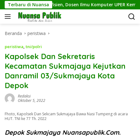
Langsung
Sampah Makin Efisien, Dosen Ilmu Komputer UPER Kembangkan
Terbaru di Nuansa
ke
konten
Beranda
peristiwa
peristiwa
,
tni/polri
Kapolsek Dan Sekretaris
Kecamatan Sukmajaya Kejutkan
Danramil 03/Sukmajaya Kota
Depok
Redaksi
Oktober 5, 2022
Fhoto, Kapolsek Dan Sekcam Sukmajaya Bawa Nasi Tumpeng di acara
HUT. TNI ke 77 Th. 2022
Depok Sukmajaya Nuansapublik.Com.