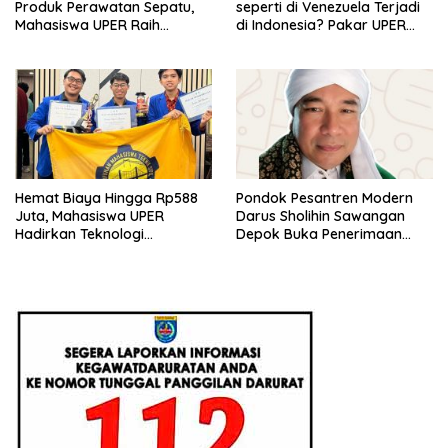
Produk Perawatan Sepatu,
seperti di Venezuela Terjadi
Mahasiswa UPER Raih
di Indonesia? Pakar UPER
Pendanaan P2MW 2026
Beri Penjelasan Ilmiahnya
Hemat Biaya Hingga Rp588
Pondok Pesantren Modern
Juta, Mahasiswa UPER
Darus Sholihin Sawangan
Hadirkan Teknologi
Depok Buka Penerimaan
Konstruksi Berbasis
Santri Baru Tahun Ajaran
Augmented Reality
2026-2027