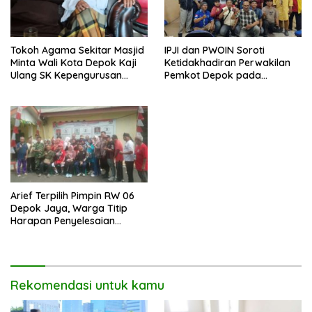
IPJI dan PWOIN Soroti
Tokoh Agama Sekitar Masjid
Ketidakhadiran Perwakilan
Minta Wali Kota Depok Kaji
Pemkot Depok pada
Ulang SK Kepengurusan
Kegiatan Komunikasi Sosial 4
Masjid Dhyufurrahman
Pilar Wawasan Kebangsaan
Arief Terpilih Pimpin RW 06
Depok Jaya, Warga Titip
Harapan Penyelesaian
Berbagai Persoalan
Lingkungan.
Rekomendasi untuk kamu