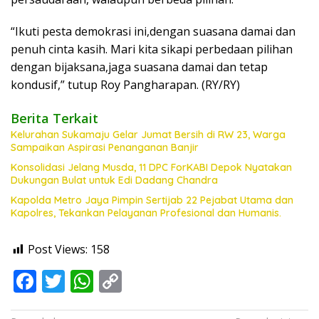
“Ikuti pesta demokrasi ini,dengan suasana damai dan
penuh cinta kasih. Mari kita sikapi perbedaan pilihan
dengan bijaksana,jaga suasana damai dan tetap
kondusif,” tutup Roy Pangharapan. (RY/RY)
Berita Terkait
Kelurahan Sukamaju Gelar Jumat Bersih di RW 23, Warga
Sampaikan Aspirasi Penanganan Banjir
Konsolidasi Jelang Musda, 11 DPC ForKABI Depok Nyatakan
Dukungan Bulat untuk Edi Dadang Chandra
Kapolda Metro Jaya Pimpin Sertijab 22 Pejabat Utama dan
Kapolres, Tekankan Pelayanan Profesional dan Humanis.
Post Views:
158
F
T
W
C
ac
w
h
o