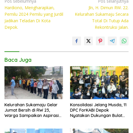
e
itt
at
p
Navigasi
Pos sebelumnya
Pos selanjutnya
Hardiono, Mengharapkan,
Jln, H. Dimun RW. 22.
pos
b
er
s
y
Pemilu 2024 Pemilu yang Jurdil
Kelurahan Sukamaju Secara
o
A
Li
Jadikan Teladan Di Kota
Total Di Tutup Ada
Depok.
Rekontruksi Jalan.
o
p
n
k
p
k
Baca Juga
Kelurahan Sukamaju Gelar
Konsolidasi Jelang Musda, 11
Jumat Bersih di RW 23,
DPC ForKABI Depok
Warga Sampaikan Aspirasi
Nyatakan Dukungan Bulat
Penanganan Banjir
untuk Edi Dadang Chandra