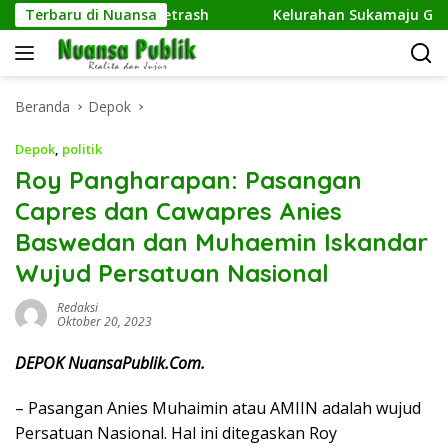
Langsung
R Kembangkan Netrash
Terbaru di Nuansa
Kelurahan Sukamaju Gelar Jumat
ke
konten
Beranda
Depok
Depok
,
politik
Roy Pangharapan: Pasangan
Capres dan Cawapres Anies
Baswedan dan Muhaemin Iskandar
Wujud Persatuan Nasional
Redaksi
Oktober 20, 2023
DEPOK NuansaPublik.Com.
– Pasangan Anies Muhaimin atau AMIIN adalah wujud
Persatuan Nasional. Hal ini ditegaskan Roy