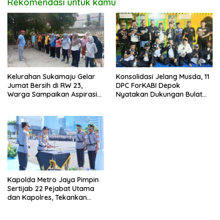
Rekomendasi untuk kamu
Kelurahan Sukamaju Gelar
Konsolidasi Jelang Musda, 11
Jumat Bersih di RW 23,
DPC ForKABI Depok
Warga Sampaikan Aspirasi
Nyatakan Dukungan Bulat
Penanganan Banjir
untuk Edi Dadang Chandra
Kapolda Metro Jaya Pimpin
Sertijab 22 Pejabat Utama
dan Kapolres, Tekankan
Pelayanan Profesional dan
Humanis.