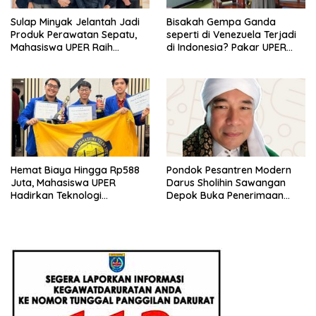
Sulap Minyak Jelantah Jadi
Bisakah Gempa Ganda
Produk Perawatan Sepatu,
seperti di Venezuela Terjadi
Mahasiswa UPER Raih
di Indonesia? Pakar UPER
Pendanaan P2MW 2026
Beri Penjelasan Ilmiahnya
Hemat Biaya Hingga Rp588
Pondok Pesantren Modern
Juta, Mahasiswa UPER
Darus Sholihin Sawangan
Hadirkan Teknologi
Depok Buka Penerimaan
Konstruksi Berbasis
Santri Baru Tahun Ajaran
Augmented Reality
2026-2027