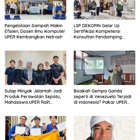
Pengelolaan Sampah Makin
LSP DEKOPIN Gelar Uji
Efisien, Dosen Ilmu Komputer
Sertifikasi Kompetensi
UPER Kembangkan Netrash
Konsultan Pendamping
Koperasi Bersertifikat BNSP
di Kampus STIE MBI Depok.
Sulap Minyak Jelantah Jadi
Bisakah Gempa Ganda
Produk Perawatan Sepatu,
seperti di Venezuela Terjadi
Mahasiswa UPER Raih
di Indonesia? Pakar UPER
Pendanaan P2MW 2026
Beri Penjelasan Ilmiahnya