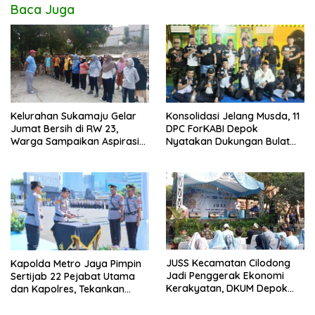
Baca Juga
Kelurahan Sukamaju Gelar
Konsolidasi Jelang Musda, 11
Jumat Bersih di RW 23,
DPC ForKABI Depok
Warga Sampaikan Aspirasi
Nyatakan Dukungan Bulat
Penanganan Banjir
untuk Edi Dadang Chandra
JUSS Kecamatan Cilodong
Kapolda Metro Jaya Pimpin
Jadi Penggerak Ekonomi
Sertijab 22 Pejabat Utama
Kerakyatan, DKUM Depok
dan Kapolres, Tekankan
Dorong UMKM Naik Kelas
Pelayanan Profesional dan
Humanis.