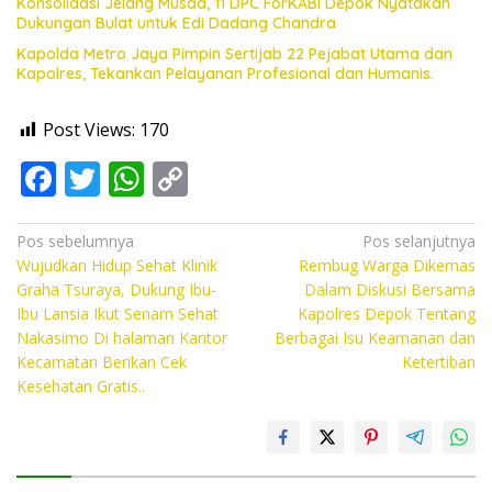
Konsolidasi Jelang Musda, 11 DPC ForKABI Depok Nyatakan
Dukungan Bulat untuk Edi Dadang Chandra
Kapolda Metro Jaya Pimpin Sertijab 22 Pejabat Utama dan
Kapolres, Tekankan Pelayanan Profesional dan Humanis.
Post Views:
170
F
T
W
C
ac
w
h
o
e
itt
at
p
Navigasi
Pos sebelumnya
Pos selanjutnya
Wujudkan Hidup Sehat Klinik
Rembug Warga Dikemas
pos
b
er
s
y
Graha Tsuraya, Dukung Ibu-
Dalam Diskusi Bersama
o
A
Li
Ibu Lansia Ikut Senam Sehat
Kapolres Depok Tentang
Nakasimo Di halaman Kantor
Berbagai Isu Keamanan dan
o
p
n
Kecamatan Berikan Cek
Ketertiban
k
p
k
Kesehatan Gratis..