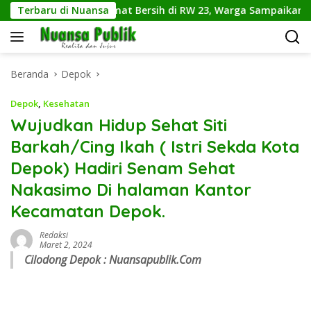
Langsung
amaju Gelar Jumat Bersih di RW 23, Warga Sampaikan Aspirasi 
Terbaru di Nuansa
ke
konten
Beranda
Depok
Depok
,
Kesehatan
Wujudkan Hidup Sehat Siti
Barkah/Cing Ikah ( Istri Sekda Kota
Depok) Hadiri Senam Sehat
Nakasimo Di halaman Kantor
Kecamatan Depok.
Redaksi
Maret 2, 2024
Cilodong Depok : Nuansapublik.Com