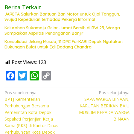
Berita Terkait
JARETA Salurkan Bantuan Ban Motor untuk Ojol Tangguh,
Wujud Kepedulian terhadap Pekerja Informal
Kelurahan Sukamaju Gelar Jumat Bersih di RW 23, Warga
Sampaikan Aspirasi Penanganan Banjir
Konsolidasi Jelang Musda, 11 DPC ForKABI Depok Nyatakan
Dukungan Bulat untuk Edi Dadang Chandra
Post Views:
123
F
T
W
C
ac
w
h
o
e
itt
at
p
Navigasi
Pos sebelumnya
Pos selanjutnya
BPTJ Kementerian
SAPA WARGA BINAAN,
pos
b
er
s
y
Perhubungan Bersama
KARUTAN BERIKAN BAJU
o
A
Li
Pemerintah Kota Depok
MUSLIM KEPADA WARGA
Sepakati Perjanjian Kerja
BINAAN
o
p
n
Sama (PKS) di Kantor Dinas
k
p
k
Perhubungan Kota Depok