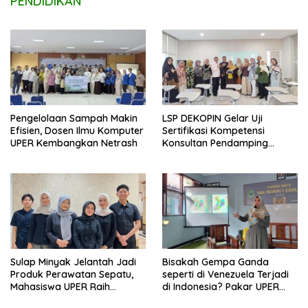
PENDIDIKAN
Pengelolaan Sampah Makin
LSP DEKOPIN Gelar Uji
Efisien, Dosen Ilmu Komputer
Sertifikasi Kompetensi
UPER Kembangkan Netrash
Konsultan Pendamping
Koperasi Bersertifikat BNSP
di Kampus STIE MBI Depok.
Sulap Minyak Jelantah Jadi
Bisakah Gempa Ganda
Produk Perawatan Sepatu,
seperti di Venezuela Terjadi
Mahasiswa UPER Raih
di Indonesia? Pakar UPER
Pendanaan P2MW 2026
Beri Penjelasan Ilmiahnya