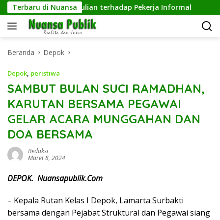
Langsung
h, Wujud Kepedulian terhadap Pekerja Informal
Terbaru di Nuansa
Penge
ke
konten
Beranda
Depok
Depok
,
peristiwa
SAMBUT BULAN SUCI RAMADHAN,
KARUTAN BERSAMA PEGAWAI
GELAR ACARA MUNGGAHAN DAN
DOA BERSAMA
Redaksi
Maret 8, 2024
DEPOK. Nuansapublik.Com
– Kepala Rutan Kelas I Depok, Lamarta Surbakti
bersama dengan Pejabat Struktural dan Pegawai siang