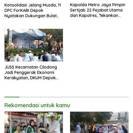
Kapolda Metro Jaya Pimpin
Konsolidasi Jelang Musda, 11
Sertijab 22 Pejabat Utama
DPC ForKABI Depok
dan Kapolres, Tekankan
Nyatakan Dukungan Bulat
Pelayanan Profesional dan
untuk Edi Dadang Chandra
Humanis.
JUSS Kecamatan Cilodong
Jadi Penggerak Ekonomi
Kerakyatan, DKUM Depok
Dorong UMKM Naik Kelas
Rekomendasi untuk kamu