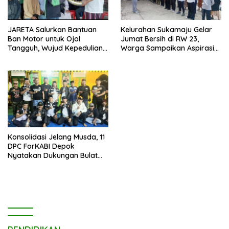
JARETA Salurkan Bantuan
Kelurahan Sukamaju Gelar
Ban Motor untuk Ojol
Jumat Bersih di RW 23,
Tangguh, Wujud Kepedulian
Warga Sampaikan Aspirasi
terhadap Pekerja Informal
Penanganan Banjir
Konsolidasi Jelang Musda, 11
DPC ForKABI Depok
Nyatakan Dukungan Bulat
untuk Edi Dadang Chandra