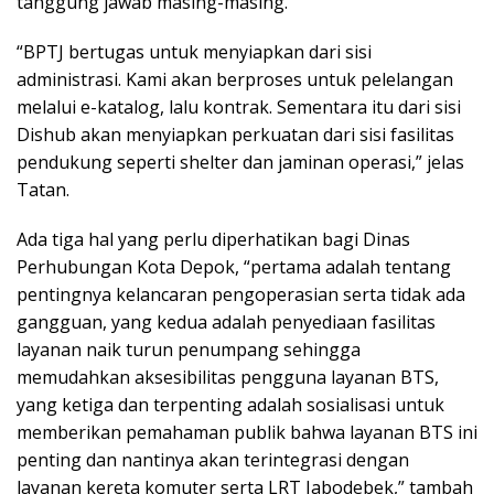
tanggung jawab masing-masing.
“BPTJ bertugas untuk menyiapkan dari sisi
administrasi. Kami akan berproses untuk pelelangan
melalui e-katalog, lalu kontrak. Sementara itu dari sisi
Dishub akan menyiapkan perkuatan dari sisi fasilitas
pendukung seperti shelter dan jaminan operasi,” jelas
Tatan.
Ada tiga hal yang perlu diperhatikan bagi Dinas
Perhubungan Kota Depok, “pertama adalah tentang
pentingnya kelancaran pengoperasian serta tidak ada
gangguan, yang kedua adalah penyediaan fasilitas
layanan naik turun penumpang sehingga
memudahkan aksesibilitas pengguna layanan BTS,
yang ketiga dan terpenting adalah sosialisasi untuk
memberikan pemahaman publik bahwa layanan BTS ini
penting dan nantinya akan terintegrasi dengan
layanan kereta komuter serta LRT Jabodebek,” tambah