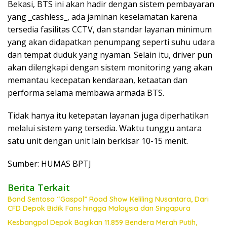
Bekasi, BTS ini akan hadir dengan sistem pembayaran
yang _cashless_, ada jaminan keselamatan karena
tersedia fasilitas CCTV, dan standar layanan minimum
yang akan didapatkan penumpang seperti suhu udara
dan tempat duduk yang nyaman. Selain itu, driver pun
akan dilengkapi dengan sistem monitoring yang akan
memantau kecepatan kendaraan, ketaatan dan
performa selama membawa armada BTS.
Tidak hanya itu ketepatan layanan juga diperhatikan
melalui sistem yang tersedia. Waktu tunggu antara
satu unit dengan unit lain berkisar 10-15 menit.
Sumber: HUMAS BPTJ
Berita Terkait
Band Sentosa “Gaspol” Road Show Keliling Nusantara, Dari
CFD Depok Bidik Fans hingga Malaysia dan Singapura
Kesbangpol Depok Bagikan 11.859 Bendera Merah Putih,