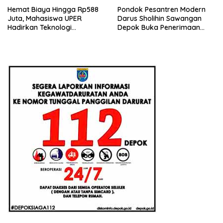
Hemat Biaya Hingga Rp588
Pondok Pesantren Modern
Juta, Mahasiswa UPER
Darus Sholihin Sawangan
Hadirkan Teknologi
Depok Buka Penerimaan
Konstruksi Berbasis
Santri Baru Tahun Ajaran
Augmented Reality
2026-2027