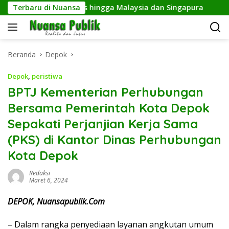
Langsung
epok Bidik Fans hingga Malaysia dan Singapura
Terbaru di Nuansa
Kesban
ke
konten
Beranda
Depok
Depok
,
peristiwa
BPTJ Kementerian Perhubungan
Bersama Pemerintah Kota Depok
Sepakati Perjanjian Kerja Sama
(PKS) di Kantor Dinas Perhubungan
Kota Depok
Redaksi
Maret 6, 2024
DEPOK, Nuansapublik.Com
– Dalam rangka penyediaan layanan angkutan umum