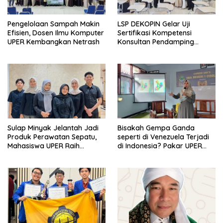
Pengelolaan Sampah Makin
LSP DEKOPIN Gelar Uji
Efisien, Dosen Ilmu Komputer
Sertifikasi Kompetensi
UPER Kembangkan Netrash
Konsultan Pendamping
Koperasi Bersertifikat BNSP
di Kampus STIE MBI Depok.
Sulap Minyak Jelantah Jadi
Bisakah Gempa Ganda
Produk Perawatan Sepatu,
seperti di Venezuela Terjadi
Mahasiswa UPER Raih
di Indonesia? Pakar UPER
Pendanaan P2MW 2026
Beri Penjelasan Ilmiahnya