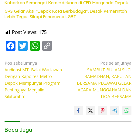
Kobarkan Semangat Kemerdekaan di CFD Margonda Depok.
GRS Gelar Aksi “Depok Kota Berbudaya”, Desak Pemerintah
Lebih Tegas Sikapi Fenomena LGBT
Post Views:
175
F
T
W
C
ac
w
h
o
e
itt
at
p
Navigasi
Pos sebelumnya
Pos selanjutnya
Audiensi MT. Balai Wartawan
SAMBUT BULAN SUCI
pos
b
er
s
y
Dengan Kapolres Metro
RAMADHAN, KARUTAN
o
A
Li
Depok Mempunyai Program
BERSAMA PEGAWAI GELAR
Pentingnya Menjalin
ACARA MUNGGAHAN DAN
o
p
n
Silaturahmi.
DOA BERSAMA
k
p
k
Baca Juga