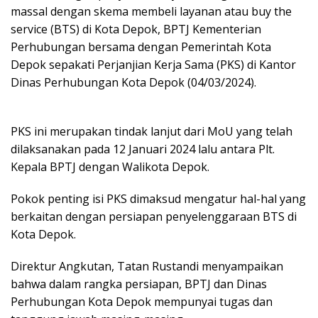
massal dengan skema membeli layanan atau buy the
service (BTS) di Kota Depok, BPTJ Kementerian
Perhubungan bersama dengan Pemerintah Kota
Depok sepakati Perjanjian Kerja Sama (PKS) di Kantor
Dinas Perhubungan Kota Depok (04/03/2024).
PKS ini merupakan tindak lanjut dari MoU yang telah
dilaksanakan pada 12 Januari 2024 lalu antara Plt.
Kepala BPTJ dengan Walikota Depok.
Pokok penting isi PKS dimaksud mengatur hal-hal yang
berkaitan dengan persiapan penyelenggaraan BTS di
Kota Depok.
Direktur Angkutan, Tatan Rustandi menyampaikan
bahwa dalam rangka persiapan, BPTJ dan Dinas
Perhubungan Kota Depok mempunyai tugas dan