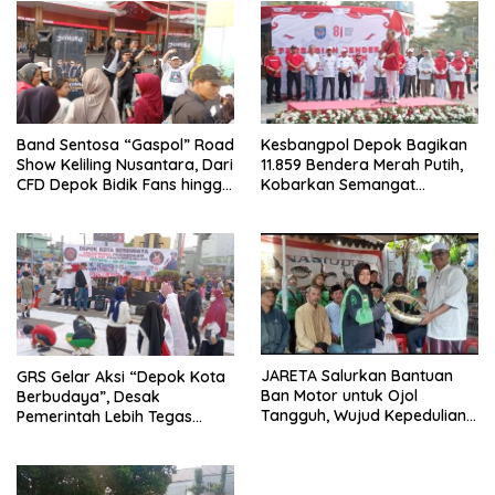
Band Sentosa “Gaspol” Road
Kesbangpol Depok Bagikan
Show Keliling Nusantara, Dari
11.859 Bendera Merah Putih,
CFD Depok Bidik Fans hingga
Kobarkan Semangat
Malaysia dan Singapura
Kemerdekaan di CFD
Margonda Depok.
JARETA Salurkan Bantuan
GRS Gelar Aksi “Depok Kota
Ban Motor untuk Ojol
Berbudaya”, Desak
Tangguh, Wujud Kepedulian
Pemerintah Lebih Tegas
terhadap Pekerja Informal
Sikapi Fenomena LGBT