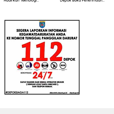
Hadirkan Teknologi
Depok Buka Penerimaan
Konstruksi Berbasis
Santri Baru Tahun Ajaran
Augmented Reality
2026-2027