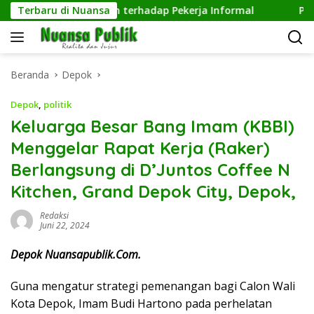
Langsung
Wujud Kepedulian terhadap Pekerja Informal
Terbaru di Nuansa
Pengelola
ke
konten
Beranda
Depok
Depok
,
politik
Keluarga Besar Bang Imam (KBBI)
Menggelar Rapat Kerja (Raker)
Berlangsung di D’Juntos Coffee N
Kitchen, Grand Depok City, Depok,
Redaksi
Juni 22, 2024
Depok Nuansapublik.Com.
Guna mengatur strategi pemenangan bagi Calon Wali
Kota Depok, Imam Budi Hartono pada perhelatan