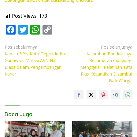
Dukungan Bulat untuk Edi Dadang Chandra
Post Views:
173
F
T
W
C
ac
w
h
o
e
itt
at
p
Navigasi
Pos sebelumnya
Pos selanjutnya
Kepala BPN Kota Depok Indra
Kelurahan Pondok Jaya
pos
b
er
s
y
Gunawan: Mutasi ASN Hal
Kecamatan Cipayung
o
A
Li
Biasa dalam Pengembangan
Menggelar Pelatihan Tata
Karier
Rias Kecantikan Disambut
o
p
n
Baik Warga.
k
p
k
Baca Juga