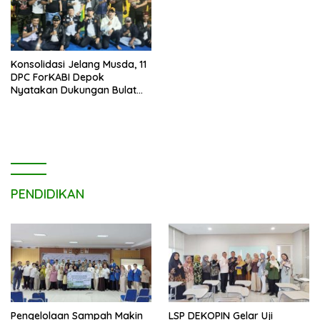
Konsolidasi Jelang Musda, 11
DPC ForKABI Depok
Nyatakan Dukungan Bulat
untuk Edi Dadang Chandra
PENDIDIKAN
Pengelolaan Sampah Makin
LSP DEKOPIN Gelar Uji