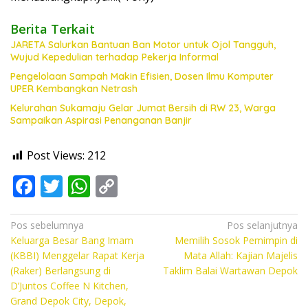
Berita Terkait
JARETA Salurkan Bantuan Ban Motor untuk Ojol Tangguh,
Wujud Kepedulian terhadap Pekerja Informal
Pengelolaan Sampah Makin Efisien, Dosen Ilmu Komputer
UPER Kembangkan Netrash
Kelurahan Sukamaju Gelar Jumat Bersih di RW 23, Warga
Sampaikan Aspirasi Penanganan Banjir
Post Views:
212
F
T
W
C
ac
w
h
o
e
itt
at
p
Navigasi
Pos sebelumnya
Pos selanjutnya
Keluarga Besar Bang Imam
Memilih Sosok Pemimpin di
pos
b
er
s
y
(KBBI) Menggelar Rapat Kerja
Mata Allah: Kajian Majelis
o
A
Li
(Raker) Berlangsung di
Taklim Balai Wartawan Depok
D’Juntos Coffee N Kitchen,
o
p
n
Grand Depok City, Depok,