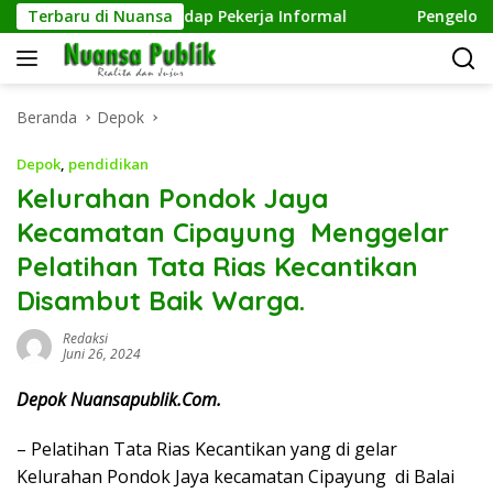
Langsung
pedulian terhadap Pekerja Informal
Terbaru di Nuansa
Pengelolaan Samp
ke
konten
Beranda
Depok
Depok
,
pendidikan
Kelurahan Pondok Jaya
Kecamatan Cipayung Menggelar
Pelatihan Tata Rias Kecantikan
Disambut Baik Warga.
Redaksi
Juni 26, 2024
Depok Nuansapublik.Com.
– Pelatihan Tata Rias Kecantikan yang di gelar
Kelurahan Pondok Jaya kecamatan Cipayung di Balai