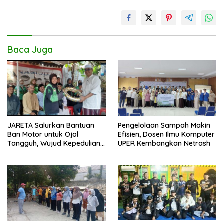
k
p
k
Baca Juga
JARETA Salurkan Bantuan
Pengelolaan Sampah Makin
Ban Motor untuk Ojol
Efisien, Dosen Ilmu Komputer
Tangguh, Wujud Kepedulian
UPER Kembangkan Netrash
terhadap Pekerja Informal