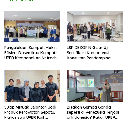
LSP DEKOPIN Gelar Uji
Pengelolaan Sampah Makin
Sertifikasi Kompetensi
Efisien, Dosen Ilmu Komputer
Konsultan Pendamping
UPER Kembangkan Netrash
Koperasi Bersertifikat BNSP
di Kampus STIE MBI Depok.
Sulap Minyak Jelantah Jadi
Bisakah Gempa Ganda
Produk Perawatan Sepatu,
seperti di Venezuela Terjadi
Mahasiswa UPER Raih
di Indonesia? Pakar UPER
Pendanaan P2MW 2026
Beri Penjelasan Ilmiahnya