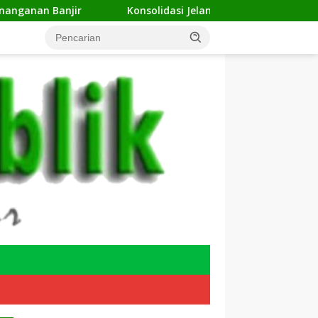
Konsolidasi Jelang Musda, 11 DPC ForKABI Depok Nyatakan 