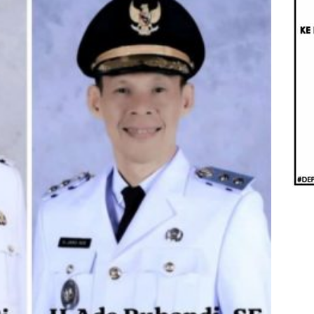
Berb
Aug
Real