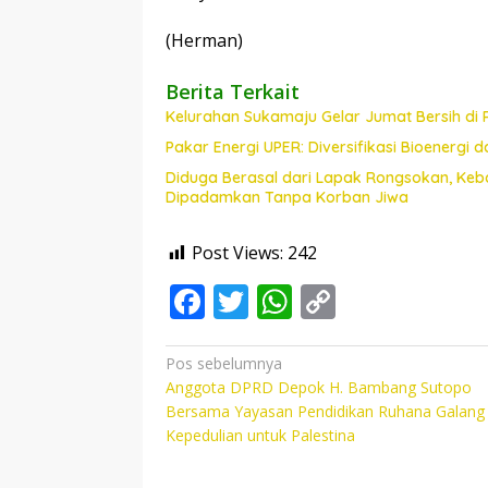
(Herman)
Berita Terkait
Kelurahan Sukamaju Gelar Jumat Bersih di
Pakar Energi UPER: Diversifikasi Bioenergi d
Diduga Berasal dari Lapak Rongsokan, Keb
Dipadamkan Tanpa Korban Jiwa
Post Views:
242
F
T
W
C
ac
w
h
o
e
itt
at
p
Navigasi
Pos sebelumnya
Anggota DPRD Depok H. Bambang Sutopo
pos
b
er
s
y
Bersama Yayasan Pendidikan Ruhana Galang
o
A
Li
Kepedulian untuk Palestina
o
p
n