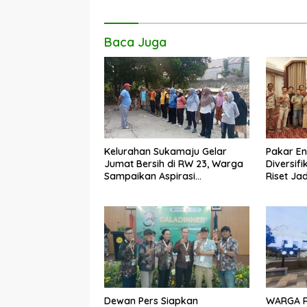
k
p
k
Baca Juga
Kelurahan Sukamaju Gelar
Pakar En
Jumat Bersih di RW 23, Warga
Diversifi
Sampaikan Aspirasi
Riset Ja
Penanganan Banjir
B50
Dewan Pers Siapkan
WARGA R