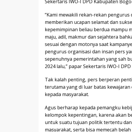
Sekertaris IWO-I DPD Kabupaten Bogor
“Kami mewakili rekan-rekan pengurus
memberikan ucapan selamat dan sukse
kepemimpinan beliau berdua mampu m
maju, adil, makmur dan sejahtera bahk
sesuai dengan motonya saat kampanye
pengurus organisasi dan insan pers ya
sepenuhnya pemerintahan yang sah bupa
2024 lalu,” papar Sekertaris IWO-I DP
Tak kalah penting, pers berperan pent
terutama yang di luar batas kewajar
kepada masyarakat.
Agus berharap kepada pemangku kebij
kelompok kepentingan, karena akan b
untuk suatu tujuan politik tertentu d
masyarakat, serta bisa memecah belah 