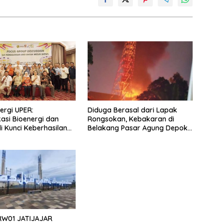
ergi UPER:
Diduga Berasal dari Lapak
kasi Bioenergi dan
Rongsokan, Kebakaran di
di Kunci Keberhasilan
Belakang Pasar Agung Depok
Berhasil Dipadamkan Tanpa
Korban Jiwa
W01 JATIJAJAR