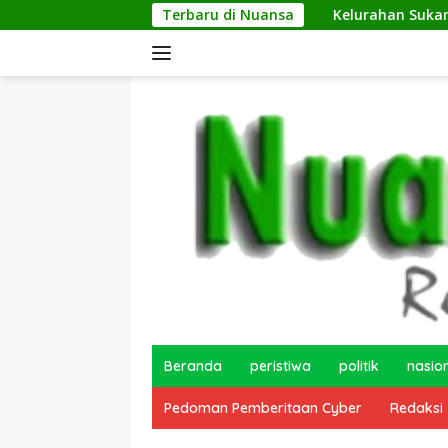
Langsung
Terbaru di Nuansa
Kelurahan Sukamaju Gelar Jumat Bersi
ke
konten
Beranda
peristiwa
politik
nasio
Pedoman Pemberitaan Cyber
Redaksi