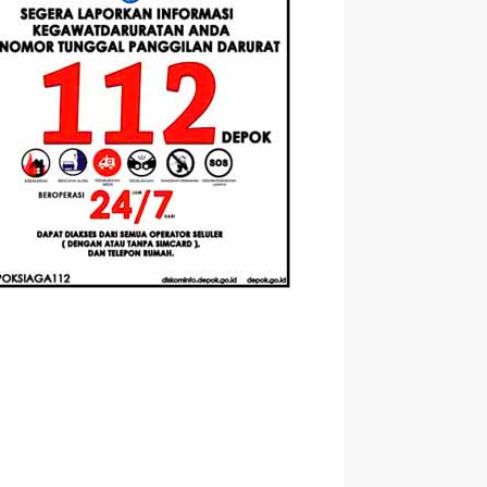
asis
Santri Baru
Universitas
mented
Tahun Ajaran
Pertamina
ity
2026-2027