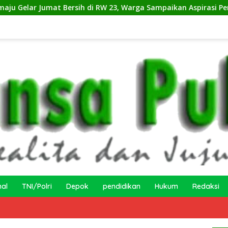
h di RW 23, Warga Sampaikan Aspirasi Penanganan Banjir
nal
TNI/Polri
Depok
pendidikan
Hukum
Redaksi