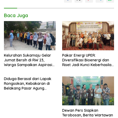
Baca Juga
Kelurahan Sukamaju Gelar
Pakar Energi UPER:
Jumat Bersih di RW 23,
Diversifikasi Bioenergi dan
Warga Sampaikan Aspirasi
Riset Jadi Kunci Keberhasilan
Penanganan Banjir
B50
Diduga Berasal dari Lapak
Rongsokan, Kebakaran di
Belakang Pasar Agung
Depok Berhasil Dipadamkan
Tanpa Korban Jiwa
Dewan Pers Siapkan
Terobosan, Berita Wartawan