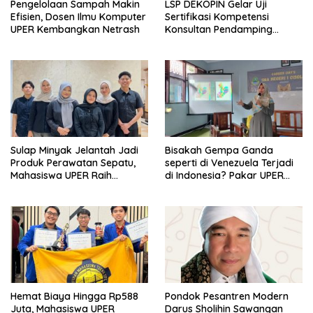
Pengelolaan Sampah Makin
LSP DEKOPIN Gelar Uji
Efisien, Dosen Ilmu Komputer
Sertifikasi Kompetensi
UPER Kembangkan Netrash
Konsultan Pendamping
Koperasi Bersertifikat BNSP
di Kampus STIE MBI Depok.
Sulap Minyak Jelantah Jadi
Bisakah Gempa Ganda
Produk Perawatan Sepatu,
seperti di Venezuela Terjadi
Mahasiswa UPER Raih
di Indonesia? Pakar UPER
Pendanaan P2MW 2026
Beri Penjelasan Ilmiahnya
Hemat Biaya Hingga Rp588
Pondok Pesantren Modern
Juta, Mahasiswa UPER
Darus Sholihin Sawangan