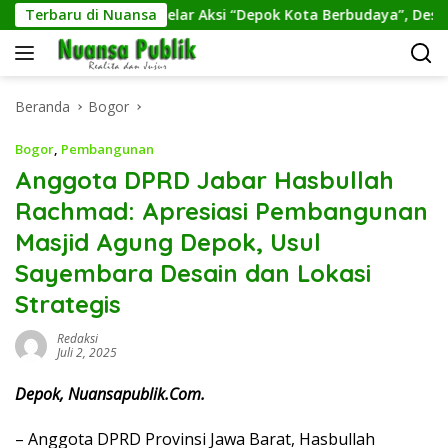
Langsung
k.
Terbaru di Nuansa
GRS Gelar Aksi “Depok Kota Berbudaya”, Desak Peme
ke
konten
Beranda
Bogor
Bogor
,
Pembangunan
Anggota DPRD Jabar Hasbullah
Rachmad: Apresiasi Pembangunan
Masjid Agung Depok, Usul
Sayembara Desain dan Lokasi
Strategis
Redaksi
Juli 2, 2025
Depok, Nuansapublik.Com.
– Anggota DPRD Provinsi Jawa Barat, Hasbullah