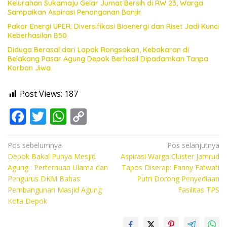
Kelurahan Sukamaju Gelar Jumat Bersih di RW 23, Warga
Sampaikan Aspirasi Penanganan Banjir
Pakar Energi UPER: Diversifikasi Bioenergi dan Riset Jadi Kunci
Keberhasilan B50
Diduga Berasal dari Lapak Rongsokan, Kebakaran di
Belakang Pasar Agung Depok Berhasil Dipadamkan Tanpa
Korban Jiwa
Post Views:
187
F
T
W
C
ac
w
h
o
e
itt
at
p
Navigasi
Pos sebelumnya
Pos selanjutnya
Depok Bakal Punya Mesjid
Aspirasi Warga Cluster Jamrud
pos
b
er
s
y
Agung : Pertemuan Ulama dan
Tapos Diserap: Fanny Fatwati
o
A
Li
Pengurus DKM Bahas
Putri Dorong Penyediaan
Pembangunan Masjid Agung
Fasilitas TPS
o
p
n
Kota Depok
k
p
k