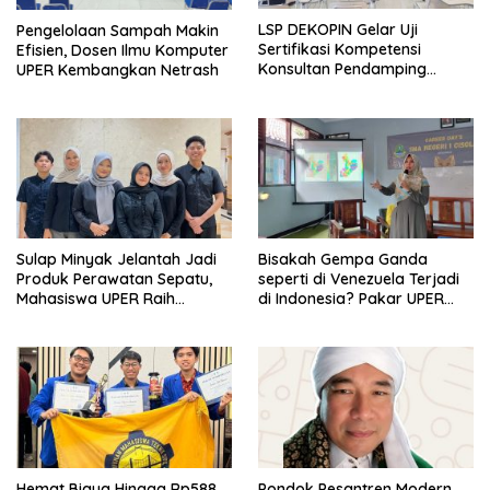
LSP DEKOPIN Gelar Uji
Pengelolaan Sampah Makin
Sertifikasi Kompetensi
Efisien, Dosen Ilmu Komputer
Konsultan Pendamping
UPER Kembangkan Netrash
Koperasi Bersertifikat BNSP
di Kampus STIE MBI Depok.
Sulap Minyak Jelantah Jadi
Bisakah Gempa Ganda
Produk Perawatan Sepatu,
seperti di Venezuela Terjadi
Mahasiswa UPER Raih
di Indonesia? Pakar UPER
Pendanaan P2MW 2026
Beri Penjelasan Ilmiahnya
Hemat Biaya Hingga Rp588
Pondok Pesantren Modern