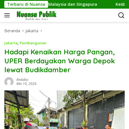
Langsung
k Fans hingga Malaysia dan Singapura
Terbaru di Nuansa
Kesbangpol Depo
ke
konten
Beranda
Jakarta
Jakarta
,
Pembangunan
Hadapi Kenaikan Harga Pangan,
UPER Berdayakan Warga Depok
lewat Budikdamber
Redaksi
Mei 10, 2026