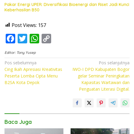
Pakar Energi UPER: Diversifikasi Bioenergi dan Riset Jadi Kunci
Keberhasilan B50
Post Views:
157
F
T
W
C
ac
w
h
o
Editor: Tony Yusep
e
itt
at
p
Navigasi
Pos sebelumnya
Pos selanjutnya
b
er
s
y
Cing Ikah Apresiasi Kreativitas
IWO-I DPD Kabupaten Bogor
pos
o
A
Li
Peserta Lomba Cipta Menu
gelar Seminar Peningkatan
B2SA Kota Depok
Kapasitas Wartawan dan
o
p
n
Penguatan Literasi Digital.
k
p
k
Baca Juga