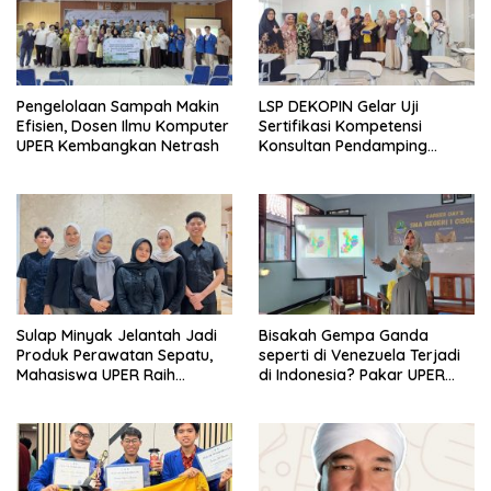
Pengelolaan Sampah Makin
LSP DEKOPIN Gelar Uji
Efisien, Dosen Ilmu Komputer
Sertifikasi Kompetensi
UPER Kembangkan Netrash
Konsultan Pendamping
Koperasi Bersertifikat BNSP
di Kampus STIE MBI Depok.
Sulap Minyak Jelantah Jadi
Bisakah Gempa Ganda
Produk Perawatan Sepatu,
seperti di Venezuela Terjadi
Mahasiswa UPER Raih
di Indonesia? Pakar UPER
Pendanaan P2MW 2026
Beri Penjelasan Ilmiahnya