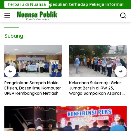
Langsung
Tangguh, Wujud Kepedulian terhadap Pekerja Informal
Terbaru di Nuansa
ke
konten
Subang
Pengelolaan Sampah Makin
Kelurahan Sukamaju Gelar
Efisien, Dosen Ilmu Komputer
Jumat Bersih di RW 23,
UPER Kembangkan Netrash
Warga Sampaikan Aspirasi
Penanganan Banjir