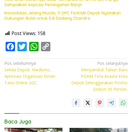
Sampaikan Aspirasi Penanganan Banjir
Konsolidasi Jelang Musda, 11 DPC ForKABI Depok Nyatakan
Dukungan Bulat untuk Edi Dadang Chandra
Post Views:
158
F
T
W
C
ac
w
h
o
e
itt
at
p
Navigasi
Pos sebelumnya
Pos selanjutnya
Sekda Depok. Hardiono,
Menyambut Tahun Baru
pos
b
er
s
y
Apresiasi Organisasi Driver
PDAM Tirta Asasta Kota
o
A
Li
Taxsi Online SGC.
Depok Selenggarakan Promo
Diskon 50 Persen.
o
p
n
k
p
k
Baca Juga