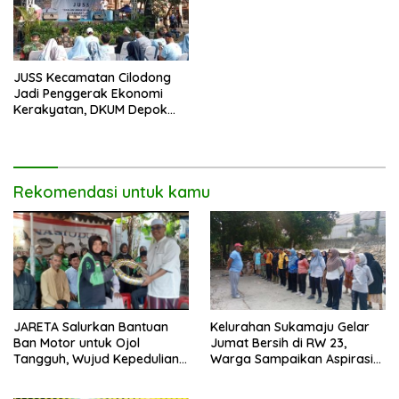
JUSS Kecamatan Cilodong
Jadi Penggerak Ekonomi
Kerakyatan, DKUM Depok
Dorong UMKM Naik Kelas
Rekomendasi untuk kamu
JARETA Salurkan Bantuan
Kelurahan Sukamaju Gelar
Ban Motor untuk Ojol
Jumat Bersih di RW 23,
Tangguh, Wujud Kepedulian
Warga Sampaikan Aspirasi
terhadap Pekerja Informal
Penanganan Banjir