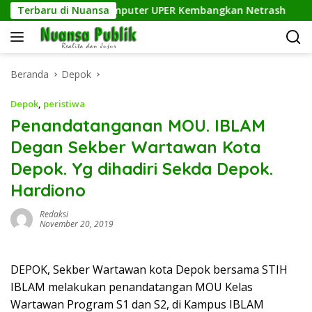
Langsung
n, Dosen Ilmu Komputer UPER Kembangkan Netrash
Terbaru di Nuansa
Kel
ke
konten
Beranda
Depok
Depok
,
peristiwa
Penandatanganan MOU. IBLAM
Degan Sekber Wartawan Kota
Depok. Yg dihadiri Sekda Depok.
Hardiono
Redaksi
November 20, 2019
DEPOK, Sekber Wartawan kota Depok bersama STIH
IBLAM melakukan penandatangan MOU Kelas
Wartawan Program S1 dan S2, di Kampus IBLAM