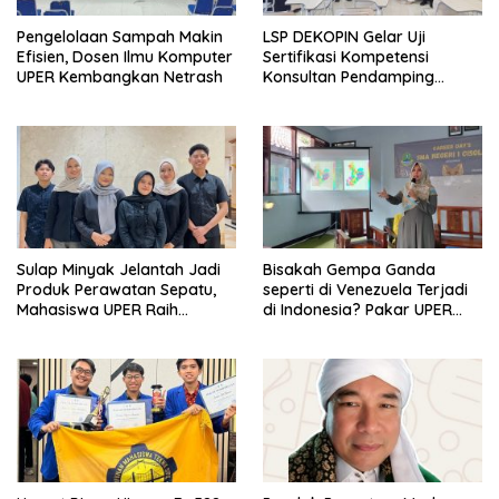
Pengelolaan Sampah Makin
LSP DEKOPIN Gelar Uji
Efisien, Dosen Ilmu Komputer
Sertifikasi Kompetensi
UPER Kembangkan Netrash
Konsultan Pendamping
Koperasi Bersertifikat BNSP
di Kampus STIE MBI Depok.
Sulap Minyak Jelantah Jadi
Bisakah Gempa Ganda
Produk Perawatan Sepatu,
seperti di Venezuela Terjadi
Mahasiswa UPER Raih
di Indonesia? Pakar UPER
Pendanaan P2MW 2026
Beri Penjelasan Ilmiahnya