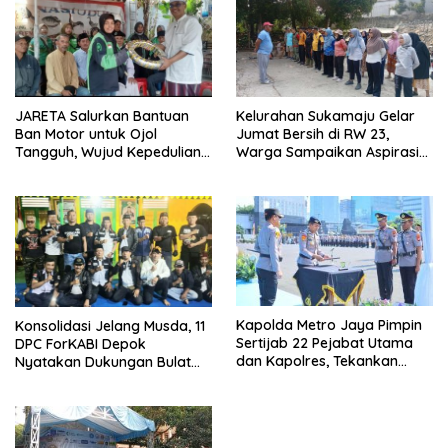
JARETA Salurkan Bantuan
Kelurahan Sukamaju Gelar
Ban Motor untuk Ojol
Jumat Bersih di RW 23,
Tangguh, Wujud Kepedulian
Warga Sampaikan Aspirasi
terhadap Pekerja Informal
Penanganan Banjir
Kapolda Metro Jaya Pimpin
Konsolidasi Jelang Musda, 11
Sertijab 22 Pejabat Utama
DPC ForKABI Depok
dan Kapolres, Tekankan
Nyatakan Dukungan Bulat
Pelayanan Profesional dan
untuk Edi Dadang Chandra
Humanis.