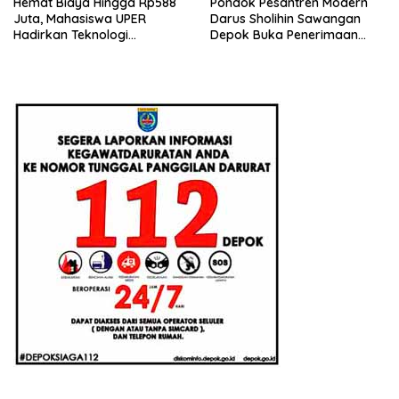
Hemat Biaya Hingga Rp588
Pondok Pesantren Modern
Juta, Mahasiswa UPER
Darus Sholihin Sawangan
Hadirkan Teknologi
Depok Buka Penerimaan
Konstruksi Berbasis
Santri Baru Tahun Ajaran
Augmented Reality
2026-2027