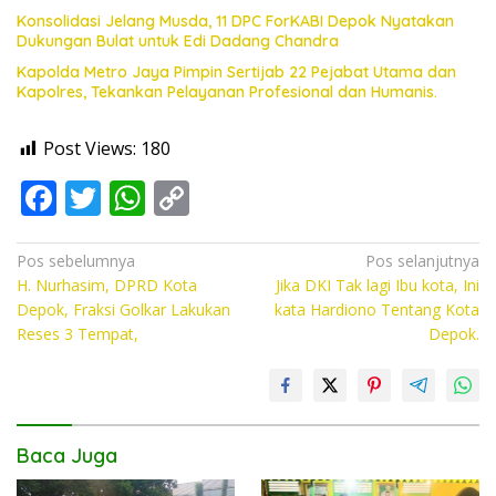
Konsolidasi Jelang Musda, 11 DPC ForKABI Depok Nyatakan
Dukungan Bulat untuk Edi Dadang Chandra
Kapolda Metro Jaya Pimpin Sertijab 22 Pejabat Utama dan
Kapolres, Tekankan Pelayanan Profesional dan Humanis.
Post Views:
180
F
T
W
C
ac
w
h
o
e
itt
at
p
Navigasi
Pos sebelumnya
Pos selanjutnya
H. Nurhasim, DPRD Kota
Jika DKI Tak lagi Ibu kota, Ini
pos
b
er
s
y
Depok, Fraksi Golkar Lakukan
kata Hardiono Tentang Kota
o
A
Li
Reses 3 Tempat,
Depok.
o
p
n
k
p
k
Baca Juga