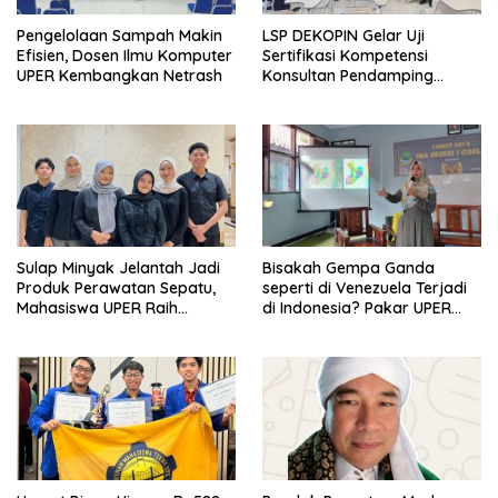
Pengelolaan Sampah Makin
LSP DEKOPIN Gelar Uji
Efisien, Dosen Ilmu Komputer
Sertifikasi Kompetensi
UPER Kembangkan Netrash
Konsultan Pendamping
Koperasi Bersertifikat BNSP
di Kampus STIE MBI Depok.
Sulap Minyak Jelantah Jadi
Bisakah Gempa Ganda
Produk Perawatan Sepatu,
seperti di Venezuela Terjadi
Mahasiswa UPER Raih
di Indonesia? Pakar UPER
Pendanaan P2MW 2026
Beri Penjelasan Ilmiahnya