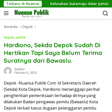
Langsung
gkan Netrash
Terbaru di Nuansa
Kelurahan Sukamaju Gelar Jumat Bersih d
ke
konten
Beranda
Depok
Depok
,
politik
Hardiono, Sekda Depok Sudah Di
Hertikan Tapi Saya Belum Terima
Suratnya dari Bawaslu.
Redaksi
Februari 6, 2020
Depok -Nuansa Publik Com. Id Sekretaris Daerah
(Sekda) Kota Depok, Hardiono menanggapi perihal
penghentian pemeriksaan terhadap dirinya yang
dilakukan Badan pengawas pemilu (Bawaslu) Kota
Depok terkait kasus dugaan pelanggaran pemilu.