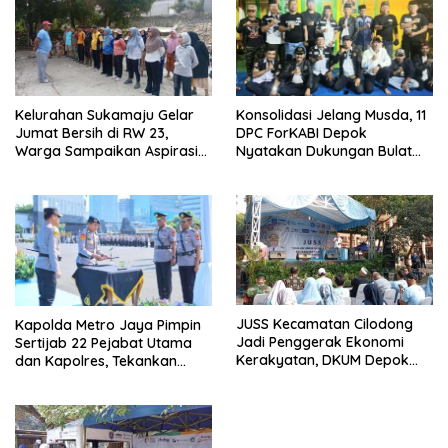
Kelurahan Sukamaju Gelar
Konsolidasi Jelang Musda, 11
Jumat Bersih di RW 23,
DPC ForKABI Depok
Warga Sampaikan Aspirasi
Nyatakan Dukungan Bulat
Penanganan Banjir
untuk Edi Dadang Chandra
JUSS Kecamatan Cilodong
Kapolda Metro Jaya Pimpin
Jadi Penggerak Ekonomi
Sertijab 22 Pejabat Utama
Kerakyatan, DKUM Depok
dan Kapolres, Tekankan
Dorong UMKM Naik Kelas
Pelayanan Profesional dan
Humanis.