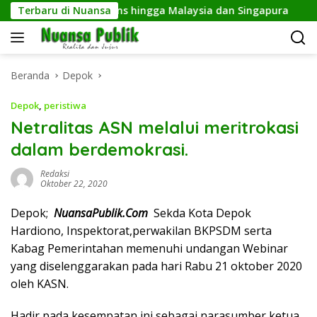
Langsung
D Depok Bidik Fans hingga Malaysia dan Singapura
Terbaru di Nuansa
Kesb
ke
konten
Beranda
Depok
Depok
,
peristiwa
Netralitas ASN melalui meritrokasi
dalam berdemokrasi.
Redaksi
Oktober 22, 2020
Depok;
NuansaPublik.Com
Sekda Kota Depok
Hardiono, Inspektorat,perwakilan BKPSDM serta
Kabag Pemerintahan memenuhi undangan Webinar
yang diselenggarakan pada hari Rabu 21 oktober 2020
oleh KASN.
Hadir pada kesempatan ini sebagai narasumber ketua