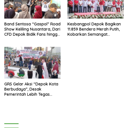
Band Sentosa “Gaspol” Road
Kesbangpol Depok Bagikan
Show Keliling Nusantara, Dari
11.859 Bendera Merah Putih,
CFD Depok Bidik Fans hingga
Kobarkan Semangat
Malaysia dan Singapura
Kemerdekaan di CFD
Margonda Depok.
GRS Gelar Aksi “Depok Kota
Berbudaya”, Desak
Pemerintah Lebih Tegas
Sikapi Fenomena LGBT