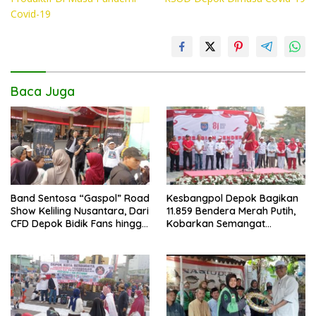
o
A
Li
Covid-19
o
p
n
k
p
k
Baca Juga
Band Sentosa “Gaspol” Road
Kesbangpol Depok Bagikan
Show Keliling Nusantara, Dari
11.859 Bendera Merah Putih,
CFD Depok Bidik Fans hingga
Kobarkan Semangat
Malaysia dan Singapura
Kemerdekaan di CFD
Margonda Depok.