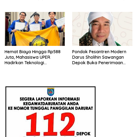
Pendanaan P2MW 2026
Beri Penjelasan Ilmiahnya
Hemat Biaya Hingga Rp588
Pondok Pesantren Modern
Juta, Mahasiswa UPER
Darus Sholihin Sawangan
Hadirkan Teknologi
Depok Buka Penerimaan
Konstruksi Berbasis
Santri Baru Tahun Ajaran
Augmented Reality
2026-2027