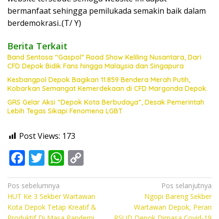
bermanfaat sehingga pemilukada semakin baik dalam
berdemokrasi..(T/ Y)
Berita Terkait
Band Sentosa “Gaspol” Road Show Keliling Nusantara, Dari
CFD Depok Bidik Fans hingga Malaysia dan Singapura
Kesbangpol Depok Bagikan 11.859 Bendera Merah Putih,
Kobarkan Semangat Kemerdekaan di CFD Margonda Depok.
GRS Gelar Aksi “Depok Kota Berbudaya”, Desak Pemerintah
Lebih Tegas Sikapi Fenomena LGBT
Post Views:
173
F
T
W
C
ac
w
h
o
e
itt
at
p
Navigasi
Pos sebelumnya
Pos selanjutnya
HUT Ke 3 Sekber Wartawan
Ngopi Bareng Sekber
pos
b
er
s
y
Kota Depok Tetap Kreatif &
Wartawan Depok, Peran
Produktif Di Masa Pandemi
RSUD Depok Dimasa Covid-19