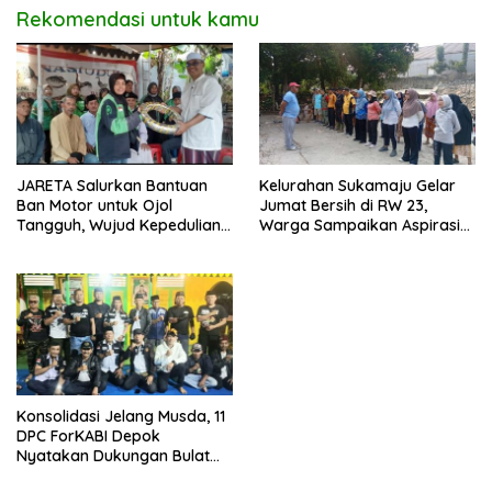
Rekomendasi untuk kamu
JARETA Salurkan Bantuan
Kelurahan Sukamaju Gelar
Ban Motor untuk Ojol
Jumat Bersih di RW 23,
Tangguh, Wujud Kepedulian
Warga Sampaikan Aspirasi
terhadap Pekerja Informal
Penanganan Banjir
Konsolidasi Jelang Musda, 11
DPC ForKABI Depok
Nyatakan Dukungan Bulat
untuk Edi Dadang Chandra