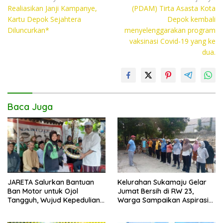
e
itt
at
p
Realiasikan Janji Kampanye,
(PDAM) Tirta Asasta Kota
pos
b
er
s
y
Kartu Depok Sejahtera
Depok kembali
o
A
Li
Diluncurkan*
menyelenggarakan program
vaksinasi Covid-19 yang ke
o
p
n
dua.
k
p
k
Baca Juga
JARETA Salurkan Bantuan
Kelurahan Sukamaju Gelar
Ban Motor untuk Ojol
Jumat Bersih di RW 23,
Tangguh, Wujud Kepedulian
Warga Sampaikan Aspirasi
terhadap Pekerja Informal
Penanganan Banjir