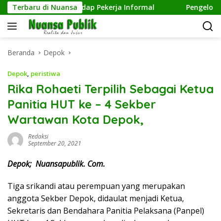
Langsung
pedulian terhadap Pekerja Informal
Terbaru di Nuansa
Pengelolaan Samp
ke
konten
Beranda
Depok
Depok
,
peristiwa
Rika Rohaeti Terpilih Sebagai Ketua
Panitia HUT ke – 4 Sekber
Wartawan Kota Depok,
Redaksi
September 20, 2021
Depok; Nuansapublik. Com.
Tiga srikandi atau perempuan yang merupakan
anggota Sekber Depok, didaulat menjadi Ketua,
Sekretaris dan Bendahara Panitia Pelaksana (Panpel)