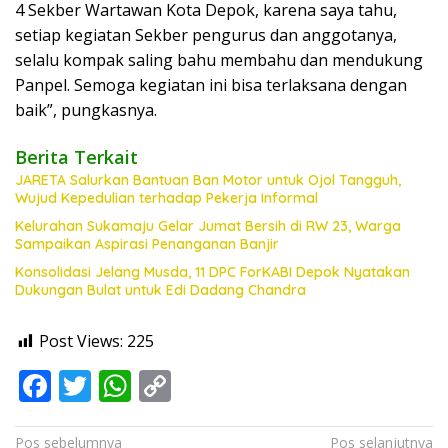
4 Sekber Wartawan Kota Depok, karena saya tahu,
setiap kegiatan Sekber pengurus dan anggotanya,
selalu kompak saling bahu membahu dan mendukung
Panpel. Semoga kegiatan ini bisa terlaksana dengan
baik”, pungkasnya.
Berita Terkait
JARETA Salurkan Bantuan Ban Motor untuk Ojol Tangguh,
Wujud Kepedulian terhadap Pekerja Informal
Kelurahan Sukamaju Gelar Jumat Bersih di RW 23, Warga
Sampaikan Aspirasi Penanganan Banjir
Konsolidasi Jelang Musda, 11 DPC ForKABI Depok Nyatakan
Dukungan Bulat untuk Edi Dadang Chandra
Post Views:
225
F
T
W
C
ac
w
h
o
Navigasi
Pos sebelumnya
Pos selanjutnya