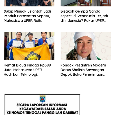
Sulap Minyak Jelantah Jadi
Bisakah Gempa Ganda
Produk Perawatan Sepatu,
seperti di Venezuela Terjadi
Mahasiswa UPER Raih
di Indonesia? Pakar UPER
Pendanaan P2MW 2026
Beri Penjelasan Ilmiahnya
Hemat Biaya Hingga Rp588
Pondok Pesantren Modern
Juta, Mahasiswa UPER
Darus Sholihin Sawangan
Hadirkan Teknologi
Depok Buka Penerimaan
Konstruksi Berbasis
Santri Baru Tahun Ajaran
Augmented Reality
2026-2027