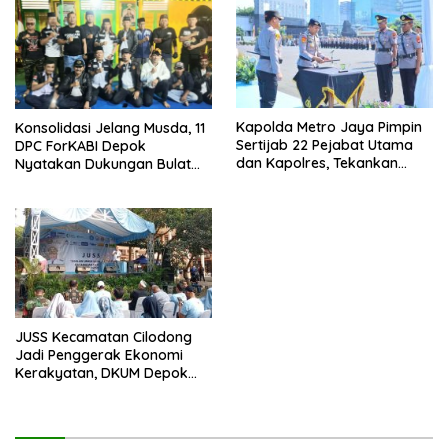
Kapolda Metro Jaya Pimpin
Konsolidasi Jelang Musda, 11
Sertijab 22 Pejabat Utama
DPC ForKABI Depok
dan Kapolres, Tekankan
Nyatakan Dukungan Bulat
Pelayanan Profesional dan
untuk Edi Dadang Chandra
Humanis.
JUSS Kecamatan Cilodong
Jadi Penggerak Ekonomi
Kerakyatan, DKUM Depok
Dorong UMKM Naik Kelas