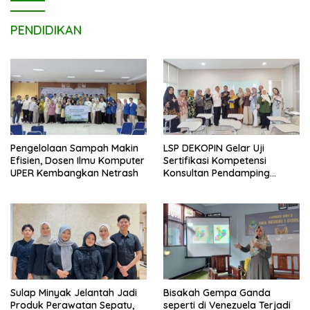
PENDIDIKAN
Pengelolaan Sampah Makin
LSP DEKOPIN Gelar Uji
Efisien, Dosen Ilmu Komputer
Sertifikasi Kompetensi
UPER Kembangkan Netrash
Konsultan Pendamping
Koperasi Bersertifikat BNSP
di Kampus STIE MBI Depok.
Sulap Minyak Jelantah Jadi
Bisakah Gempa Ganda
Produk Perawatan Sepatu,
seperti di Venezuela Terjadi