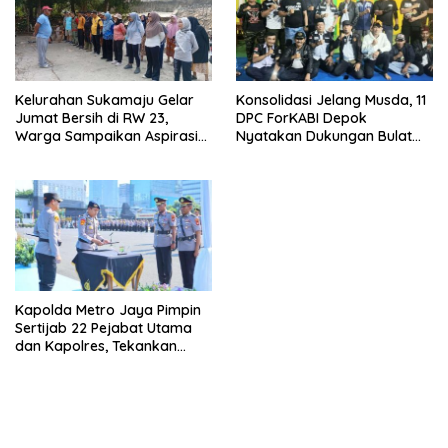
Kelurahan Sukamaju Gelar
Konsolidasi Jelang Musda, 11
Jumat Bersih di RW 23,
DPC ForKABI Depok
Warga Sampaikan Aspirasi
Nyatakan Dukungan Bulat
Penanganan Banjir
untuk Edi Dadang Chandra
Kapolda Metro Jaya Pimpin
Sertijab 22 Pejabat Utama
dan Kapolres, Tekankan
Pelayanan Profesional dan
Humanis.