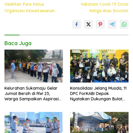
o
A
Li
Hadirkan Para Ketua
Vaksinasi Covid-19 Dosis
Organisasi Kewartawanan.
Ketiga Atau Booster
o
p
n
k
p
k
Baca Juga
Kelurahan Sukamaju Gelar
Konsolidasi Jelang Musda, 11
Jumat Bersih di RW 23,
DPC ForKABI Depok
Warga Sampaikan Aspirasi
Nyatakan Dukungan Bulat
Penanganan Banjir
untuk Edi Dadang Chandra