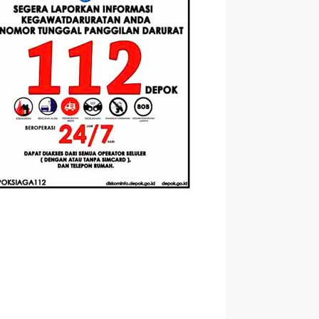
Berbasis
Santri Baru
elasan
Augmented
Tahun Ajaran
ahnya
Reality
2026-2027