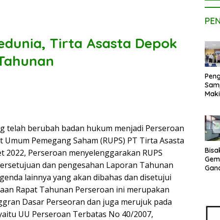
PE
dunia, Tirta Asasta Depok
 Tahunan
Peng
Sam
Maki
Dose
Kom
UPE
ang telah berubah badan hukum menjadi Perseroan
Kem
Netr
at Umum Pemegang Saham (RUPS) PT Tirta Asasta
Bisa
ret 2022, Perseroan menyelenggarakan RUPS
Gem
ersetujuan dan pengesahan Laporan Tahunan
Gan
enda lainnya yang akan dibahas dan disetujui
sepe
Vene
raan Rapat Tahunan Perseroan ini merupakan
Terj
ggran Dasar Perseoran dan juga merujuk pada
Indo
Pak
aitu UU Perseroan Terbatas No 40/2007,