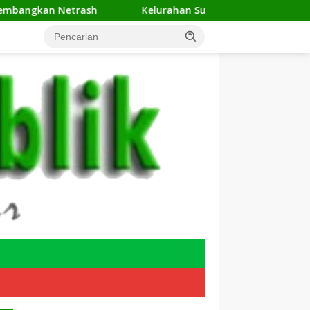
rash
Kelurahan Sukamaju Gelar Jumat Bersih di RW 23,