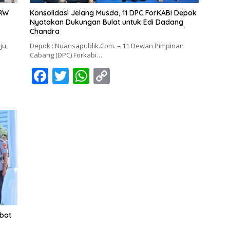
 RW
Konsolidasi Jelang Musda, 11 DPC ForKABI Depok
Nyatakan Dukungan Bulat untuk Edi Dadang
Chandra
ju,
Depok : Nuansapublik.Com. – 11 Dewan Pimpinan
Cabang (DPC) Forkabi…
F
T
W
C
ac
w
h
o
e
itt
at
p
b
er
s
y
o
A
Li
o
p
n
k
p
k
abat