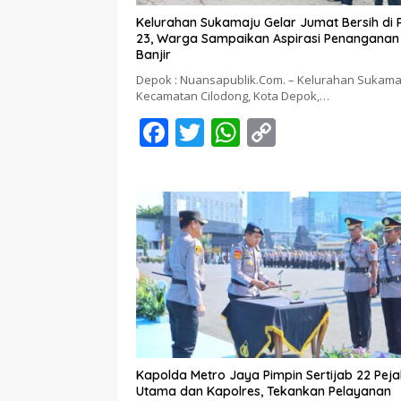
Kelurahan Sukamaju Gelar Jumat Bersih di
23, Warga Sampaikan Aspirasi Penanganan
Banjir
Depok : Nuansapublik.Com. – Kelurahan Sukama
Kecamatan Cilodong, Kota Depok,…
F
T
W
C
ac
w
h
o
e
itt
at
p
b
er
s
y
o
A
Li
o
p
n
k
p
k
Kapolda Metro Jaya Pimpin Sertijab 22 Pej
Utama dan Kapolres, Tekankan Pelayanan