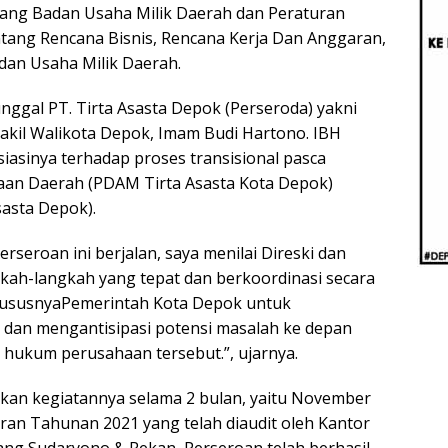
Beri
ang Badan Usaha Milik Daerah dan Peraturan
Penj
tang Rencana Bisnis, Rencana Kerja Dan Anggaran,
Ilmi
dan Usaha Milik Daerah.
ggal PT. Tirta Asasta Depok (Perseroda) yakni
akil Walikota Depok, Imam Budi Hartono. IBH
asinya terhadap proses transisional pasca
an Daerah (PDAM Tirta Asasta Kota Depok)
sasta Depok).
rseroan ini berjalan, saya menilai Direski dan
kah-langkah yang tepat dan berkoordinasi secara
khususnyaPemerintah Kota Depok untuk
dan mengantisipasi potensi masalah ke depan
ukum perusahaan tersebut.”, ujarnya.
nkan kegiatannya selama 2 bulan, yaitu November
an Tahunan 2021 yang telah diaudit oleh Kantor