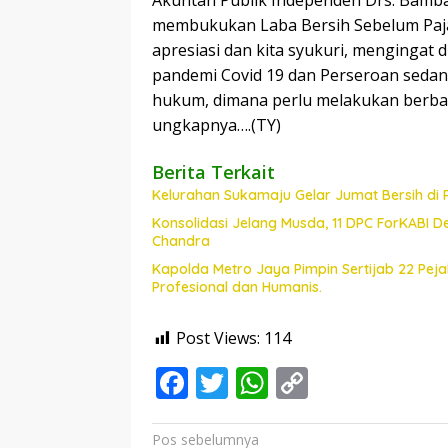
Akuntan Publik Independen Drs. Bamba
membukukan Laba Bersih Sebelum Pajak 
apresiasi dan kita syukuri, mengingat 
pandemi Covid 19 dan Perseroan sedan
hukum, dimana perlu melakukan berbag
ungkapnya….(TY)
Berita Terkait
Kelurahan Sukamaju Gelar Jumat Bersih di
Konsolidasi Jelang Musda, 11 DPC ForKABI 
Chandra
Kapolda Metro Jaya Pimpin Sertijab 22 Pe
Profesional dan Humanis.
Post Views:
114
F
T
W
C
ac
w
h
o
e
itt
at
p
Navigasi
Pos sebelumnya