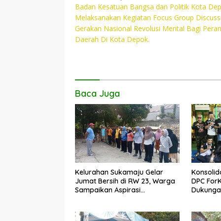
Badan Kesatuan Bangsa dan Politik Kota De
pos
b
er
s
y
Melaksanakan Kegiatan Focus Group Discuss
o
A
Li
Gerakan Nasional Revolusi Mental Bagi Pera
Daerah Di Kota Depok.
o
p
n
k
p
k
Baca Juga
Kelurahan Sukamaju Gelar
Konsolid
Jumat Bersih di RW 23, Warga
DPC For
Sampaikan Aspirasi
Dukungan
Penanganan Banjir
Dadang 