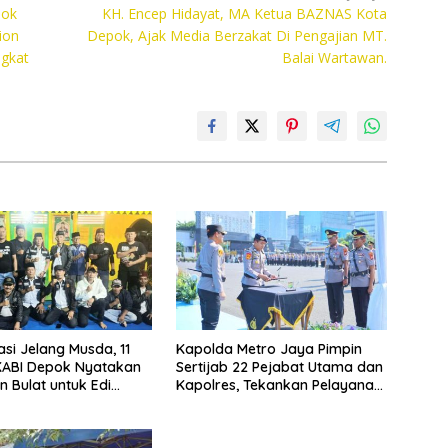
pok
KH. Encep Hidayat, MA Ketua BAZNAS Kota
ion
Depok, Ajak Media Berzakat Di Pengajian MT.
ngkat
Balai Wartawan.
asi Jelang Musda, 11
Kapolda Metro Jaya Pimpin
KABI Depok Nyatakan
Sertijab 22 Pejabat Utama dan
 Bulat untuk Edi
Kapolres, Tekankan Pelayanan
Chandra
Profesional dan Humanis.