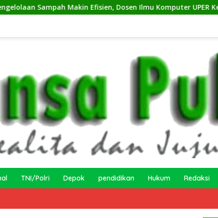
ah Makin Efisien, Dosen Ilmu Komputer UPER Kembangkan Net
nal
TNI/Polri
Depok
pendidikan
Hukum
Redaksi