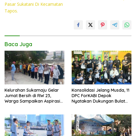
Pasar Sukatani Di Kecamatan
o
p
n
Tapos.
k
p
k
Baca Juga
Kelurahan Sukamaju Gelar
Konsolidasi Jelang Musda, 11
Jumat Bersih di RW 23,
DPC ForKABI Depok
Warga Sampaikan Aspirasi
Nyatakan Dukungan Bulat
Penanganan Banjir
untuk Edi Dadang Chandra