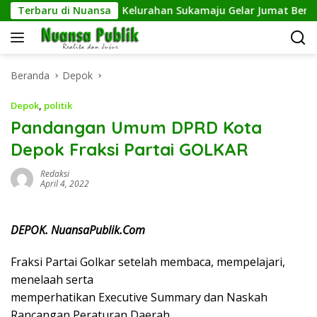
Langsung
trash
Terbaru di Nuansa
Kelurahan Sukamaju Gelar Jumat Bersih di RW 2
ke
konten
Beranda
Depok
Depok
,
politik
Pandangan Umum DPRD Kota
Depok Fraksi Partai GOLKAR
Redaksi
April 4, 2022
DEPOK. NuansaPublik.Com
Fraksi Partai Golkar setelah membaca, mempelajari,
menelaah serta
memperhatikan Executive Summary dan Naskah
Rancangan Peraturan Daerah