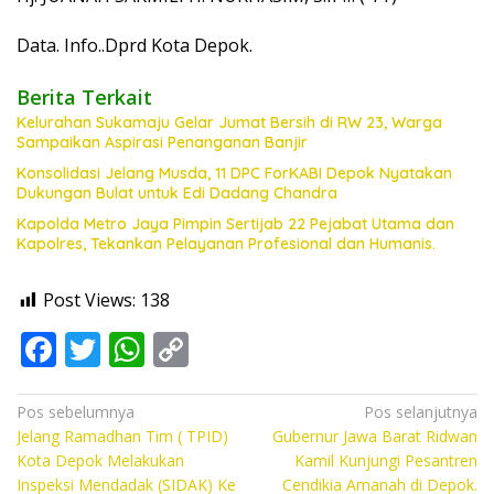
Data. Info..Dprd Kota Depok.
Berita Terkait
Kelurahan Sukamaju Gelar Jumat Bersih di RW 23, Warga
Sampaikan Aspirasi Penanganan Banjir
Konsolidasi Jelang Musda, 11 DPC ForKABI Depok Nyatakan
Dukungan Bulat untuk Edi Dadang Chandra
Kapolda Metro Jaya Pimpin Sertijab 22 Pejabat Utama dan
Kapolres, Tekankan Pelayanan Profesional dan Humanis.
Post Views:
138
F
T
W
C
ac
w
h
o
e
itt
at
p
Navigasi
Pos sebelumnya
Pos selanjutnya
Jelang Ramadhan Tim ( TPID)
Gubernur Jawa Barat Ridwan
pos
b
er
s
y
Kota Depok Melakukan
Kamil Kunjungi Pesantren
o
A
Li
Inspeksi Mendadak (SIDAK) Ke
Cendikia Amanah di Depok.