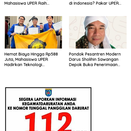
Mahasiswa UPER Raih
di Indonesia? Pakar UPER
Pendanaan P2MW 2026
Beri Penjelasan Ilmiahnya
Hemat Biaya Hingga Rp588
Pondok Pesantren Modern
Juta, Mahasiswa UPER
Darus Sholihin Sawangan
Hadirkan Teknologi
Depok Buka Penerimaan
Konstruksi Berbasis
Santri Baru Tahun Ajaran
Augmented Reality
2026-2027