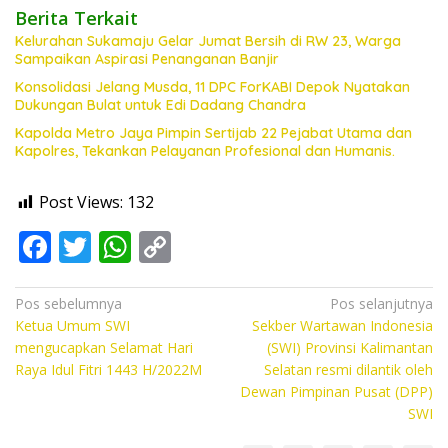
Berita Terkait
Kelurahan Sukamaju Gelar Jumat Bersih di RW 23, Warga
Sampaikan Aspirasi Penanganan Banjir
Konsolidasi Jelang Musda, 11 DPC ForKABI Depok Nyatakan
Dukungan Bulat untuk Edi Dadang Chandra
Kapolda Metro Jaya Pimpin Sertijab 22 Pejabat Utama dan
Kapolres, Tekankan Pelayanan Profesional dan Humanis.
Post Views:
132
F
T
W
C
ac
w
h
o
e
itt
at
p
Navigasi
Pos sebelumnya
Pos selanjutnya
Ketua Umum SWI
Sekber Wartawan Indonesia
pos
b
er
s
y
mengucapkan Selamat Hari
(SWI) Provinsi Kalimantan
o
A
Li
Raya Idul Fitri 1443 H/2022M
Selatan resmi dilantik oleh
Dewan Pimpinan Pusat (DPP)
o
p
n
SWI
k
p
k