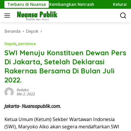
Langsung
u Komputer UPER Kembangkan Netrash
Terbaru di Nuansa
Kelurahan Sukam
ke
konten
Beranda
Depok
Depok
,
peristiwa
SWI Menuju Konstituen Dewan Pers
Di Jakarta, Setelah Deklarasi
Rakernas Bersama Di Bulan Juli
2022.
Redaksi
Mei 2, 2022
Jakarta- Nuansapublik.com.
Ketua Umum (Ketum) Sekber Wartawan Indonesia
(SWI), Maryoko Aiko akan segera mendaftarkan SWI