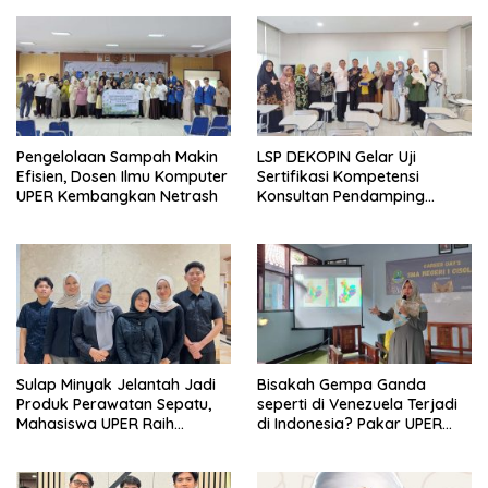
Pengelolaan Sampah Makin
LSP DEKOPIN Gelar Uji
Efisien, Dosen Ilmu Komputer
Sertifikasi Kompetensi
UPER Kembangkan Netrash
Konsultan Pendamping
Koperasi Bersertifikat BNSP
di Kampus STIE MBI Depok.
Sulap Minyak Jelantah Jadi
Bisakah Gempa Ganda
Produk Perawatan Sepatu,
seperti di Venezuela Terjadi
Mahasiswa UPER Raih
di Indonesia? Pakar UPER
Pendanaan P2MW 2026
Beri Penjelasan Ilmiahnya