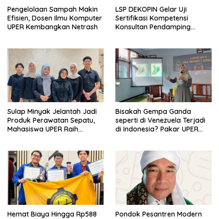
Pengelolaan Sampah Makin
LSP DEKOPIN Gelar Uji
Efisien, Dosen Ilmu Komputer
Sertifikasi Kompetensi
UPER Kembangkan Netrash
Konsultan Pendamping
Koperasi Bersertifikat BNSP
di Kampus STIE MBI Depok.
Sulap Minyak Jelantah Jadi
Bisakah Gempa Ganda
Produk Perawatan Sepatu,
seperti di Venezuela Terjadi
Mahasiswa UPER Raih
di Indonesia? Pakar UPER
Pendanaan P2MW 2026
Beri Penjelasan Ilmiahnya
Hemat Biaya Hingga Rp588
Pondok Pesantren Modern