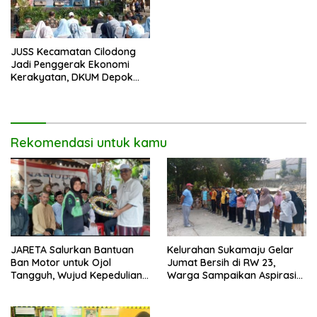
JUSS Kecamatan Cilodong
Jadi Penggerak Ekonomi
Kerakyatan, DKUM Depok
Dorong UMKM Naik Kelas
Rekomendasi untuk kamu
JARETA Salurkan Bantuan
Kelurahan Sukamaju Gelar
Ban Motor untuk Ojol
Jumat Bersih di RW 23,
Tangguh, Wujud Kepedulian
Warga Sampaikan Aspirasi
terhadap Pekerja Informal
Penanganan Banjir