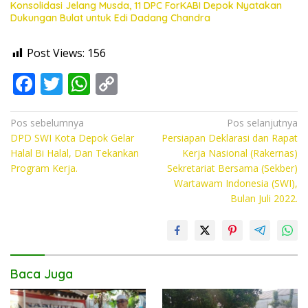
Konsolidasi Jelang Musda, 11 DPC ForKABI Depok Nyatakan
Dukungan Bulat untuk Edi Dadang Chandra
Post Views:
156
F
T
W
C
ac
w
h
o
e
itt
at
p
Navigasi
Pos sebelumnya
Pos selanjutnya
DPD SWI Kota Depok Gelar
Persiapan Deklarasi dan Rapat
pos
b
er
s
y
Halal Bi Halal, Dan Tekankan
Kerja Nasional (Rakernas)
o
A
Li
Program Kerja.
Sekretariat Bersama (Sekber)
Wartawam Indonesia (SWI),
o
p
n
Bulan Juli 2022.
k
p
k
Baca Juga