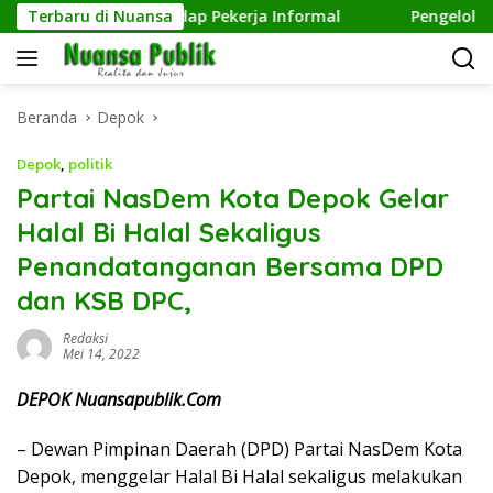
Langsung
pedulian terhadap Pekerja Informal
Terbaru di Nuansa
Pengelolaan Samp
ke
konten
Beranda
Depok
Depok
,
politik
Partai NasDem Kota Depok Gelar
Halal Bi Halal Sekaligus
Penandatanganan Bersama DPD
dan KSB DPC,
Redaksi
Mei 14, 2022
DEPOK Nuansapublik.Com
– Dewan Pimpinan Daerah (DPD) Partai NasDem Kota
Depok, menggelar Halal Bi Halal sekaligus melakukan