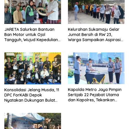
JARETA Salurkan Bantuan
Kelurahan Sukamaju Gelar
Ban Motor untuk Ojol
Jumat Bersih di RW 23,
Tangguh, Wujud Kepedulian
Warga Sampaikan Aspirasi
terhadap Pekerja Informal
Penanganan Banjir
Kapolda Metro Jaya Pimpin
Konsolidasi Jelang Musda, 11
Sertijab 22 Pejabat Utama
DPC ForKABI Depok
dan Kapolres, Tekankan
Nyatakan Dukungan Bulat
Pelayanan Profesional dan
untuk Edi Dadang Chandra
Humanis.