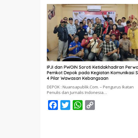
b
er
s
y
o
A
Li
o
p
n
k
p
k
IPJI dan PWOIN Soroti Ketidakhadiran Perwa
Pemkot Depok pada Kegiatan Komunikasi S
4 Pilar Wawasan Kebangsaan
DEPOK : Nuansapublik.Com. – Pengurus Ikatan
Penulis dan Jurnalis Indonesia…
F
T
W
C
ac
w
h
o
e
itt
at
p
b
er
s
y