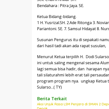
Bendahara : Pitra Jaya. SE.
Ketua Bidang-bidang.
1 H. Yusrizal.SH. 2.Ade Ritonga 3. Novian 
Pariantoni. SE. 7. Samsul Hidayat 8. Nur
Susunan Pengurus itu di sepakati namu
dari hasil tadi akan ada rapat susulan,
Menurut Ketua terpilih H. Dodi Sulars
ini untuk saling mengenal sesama Alu
lagi semua bisa hadir, dan harapan nya
tali silaturahmi lebih erat tali persaud
program program nya. ungkap Ketua t
Sularso…( TY)
Berita Terkait
Aksi Unjuk Rasa LSM Penjara di SMAN 2 Depo
Depok