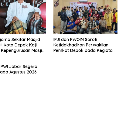
ama Sekitar Masjid
IPJI dan PWOIN Soroti
li Kota Depok Kaji
Ketidakhadiran Perwakilan
 Kepengurusan Masjid
Pemkot Depok pada Kegiatan
rahman
Komunikasi Sosial 4 Pilar
Wawasan Kebangsaan
 PWI Jabar Segera
Pada Agustus 2026