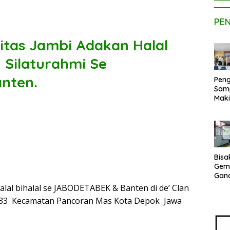
PE
sitas Jambi Adakan Halal
n Silaturahmi Se
nten.
Peng
Sam
Maki
Dose
Kom
UPE
Kem
Netr
Bisa
Gem
Gan
sepe
halal bihalal se JABODETABEK & Banten di de’ Clan
Vene
o. 33 Kecamatan Pancoran Mas Kota Depok Jawa
Terj
Indo
Pak