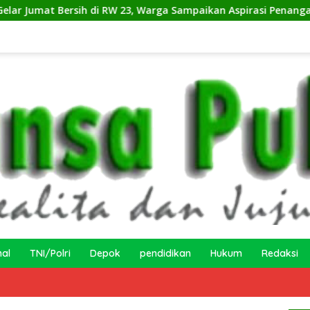
h di RW 23, Warga Sampaikan Aspirasi Penanganan Banjir
nal
TNI/Polri
Depok
pendidikan
Hukum
Redaksi