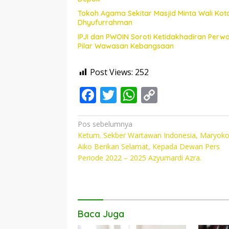
Tokoh Agama Sekitar Masjid Minta Wali Kot
Dhyufurrahman
IPJI dan PWOIN Soroti Ketidakhadiran Perw
Pilar Wawasan Kebangsaan
Post Views:
252
F
T
W
C
ac
w
h
o
e
itt
at
p
Navigasi
Pos sebelumnya
Ketum. Sekber Wartawan Indonesia, Maryok
pos
b
er
s
y
Aiko Berikan Selamat, Kepada Dewan Pers
o
A
Li
Periode 2022 – 2025 Azyumardi Azra.
o
p
n
k
p
k
Baca Juga