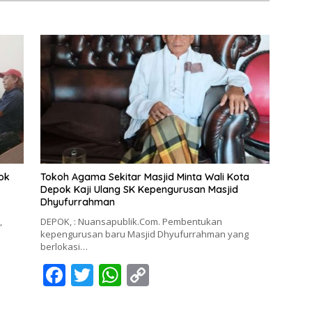
ok
Tokoh Agama Sekitar Masjid Minta Wali Kota
Depok Kaji Ulang SK Kepengurusan Masjid
Dhyufurrahman
,
DEPOK, : Nuansapublik.Com. Pembentukan
kepengurusan baru Masjid Dhyufurrahman yang
berlokasi…
F
T
W
C
ac
w
h
o