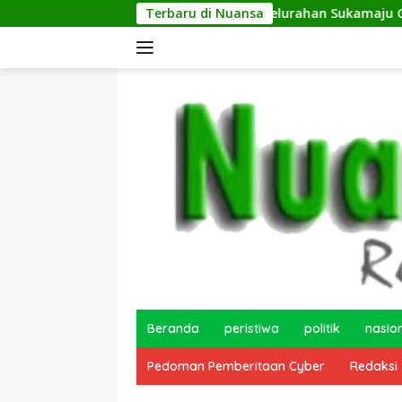
Langsung
angkan Netrash
Terbaru di Nuansa
Kelurahan Sukamaju Gelar Jumat Bersi
ke
konten
Beranda
peristiwa
politik
nasio
Pedoman Pemberitaan Cyber
Redaksi