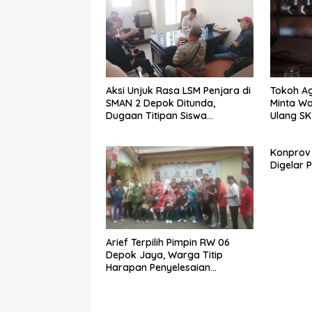
Aksi Unjuk Rasa LSM Penjara di
Tokoh Ag
SMAN 2 Depok Ditunda,
Minta Wa
Dugaan Titipan Siswa
Ulang SK
Dimediasi di Polres Depok
Dhyufur
Konprov
Digelar 
Arief Terpilih Pimpin RW 06
Depok Jaya, Warga Titip
Harapan Penyelesaian
Berbagai Persoalan
Lingkungan.