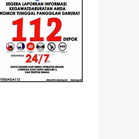
Berbasis
Santri Baru
elasan
Augmented
Tahun Ajaran
ahnya
Reality
2026-2027