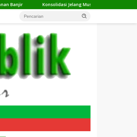
Konsolidasi Jelang Musda, 11 DPC ForKABI Depok Nyatakan 