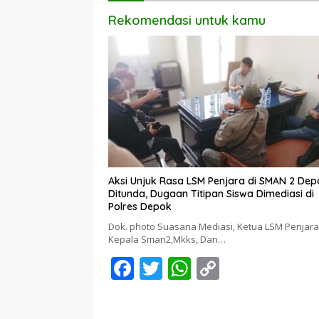
Rekomendasi untuk kamu
Aksi Unjuk Rasa LSM Penjara di SMAN 2 Dep
Ditunda, Dugaan Titipan Siswa Dimediasi di
Polres Depok
Dok. photo Suasana Mediasi, Ketua LSM Penjara
Kepala Sman2,Mkks, Dan…
F
T
W
C
ac
w
h
o
e
itt
at
p