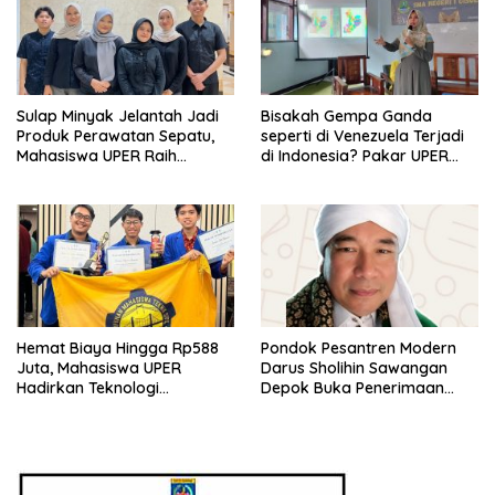
Sulap Minyak Jelantah Jadi
Bisakah Gempa Ganda
Produk Perawatan Sepatu,
seperti di Venezuela Terjadi
Mahasiswa UPER Raih
di Indonesia? Pakar UPER
Pendanaan P2MW 2026
Beri Penjelasan Ilmiahnya
Hemat Biaya Hingga Rp588
Pondok Pesantren Modern
Juta, Mahasiswa UPER
Darus Sholihin Sawangan
Hadirkan Teknologi
Depok Buka Penerimaan
Konstruksi Berbasis
Santri Baru Tahun Ajaran
Augmented Reality
2026-2027