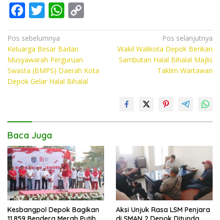
F
T
W
C
ac
w
h
o
e
itt
at
p
Navigasi
Pos sebelumnya
Pos selanjutnya
Keluarga Besar Badan
Wakil Walikota Depok Berikan
pos
b
er
s
y
Musyawarah Perguruan
Sambutan Halal Bihalal Majlis
o
A
Li
Swasta (BMPS) Daerah Kota
Taklim Wartawan
Depok Gelar Halal Bihalal
o
p
n
k
p
k
Baca Juga
Kesbangpol Depok Bagikan
Aksi Unjuk Rasa LSM Penjara
11.859 Bendera Merah Putih,
di SMAN 2 Depok Ditunda,