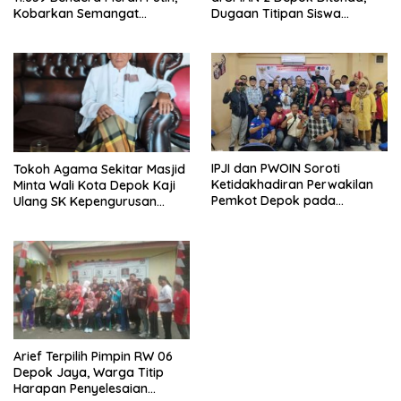
Kobarkan Semangat
Dugaan Titipan Siswa
Kemerdekaan di CFD
Dimediasi di Polres Depok
Margonda Depok.
IPJI dan PWOIN Soroti
Tokoh Agama Sekitar Masjid
Ketidakhadiran Perwakilan
Minta Wali Kota Depok Kaji
Pemkot Depok pada
Ulang SK Kepengurusan
Kegiatan Komunikasi Sosial 4
Masjid Dhyufurrahman
Pilar Wawasan Kebangsaan
Arief Terpilih Pimpin RW 06
Depok Jaya, Warga Titip
Harapan Penyelesaian