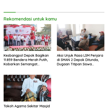
Berbagai Persoalan
Lingkungan.
Rekomendasi untuk kamu
Kesbangpol Depok Bagikan
Aksi Unjuk Rasa LSM Penjara
11.859 Bendera Merah Putih,
di SMAN 2 Depok Ditunda,
Kobarkan Semangat
Dugaan Titipan Siswa
Kemerdekaan di CFD
Dimediasi di Polres Depok
Margonda Depok.
Tokoh Agama Sekitar Masjid