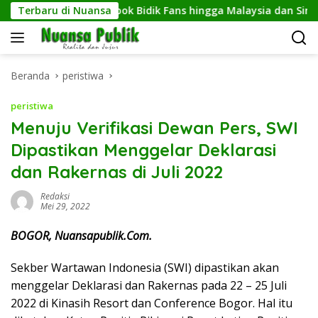
Langsung
ra, Dari CFD Depok Bidik Fans hingga Malaysia dan Singapura
Terbaru di Nuansa
ke
konten
Beranda
peristiwa
peristiwa
Menuju Verifikasi Dewan Pers, SWI
Dipastikan Menggelar Deklarasi
dan Rakernas di Juli 2022
Redaksi
Mei 29, 2022
BOGOR, Nuansapublik.Com.
Sekber Wartawan Indonesia (SWI) dipastikan akan
menggelar Deklarasi dan Rakernas pada 22 – 25 Juli
2022 di Kinasih Resort dan Conference Bogor. Hal itu