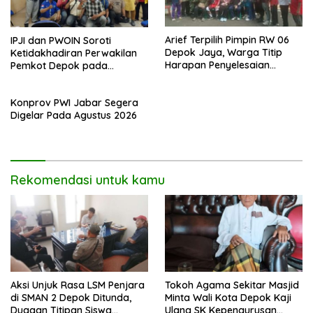
Arief Terpilih Pimpin RW 06
IPJI dan PWOIN Soroti
Depok Jaya, Warga Titip
Ketidakhadiran Perwakilan
Harapan Penyelesaian
Pemkot Depok pada
Berbagai Persoalan
Kegiatan Komunikasi Sosial 4
Lingkungan.
Pilar Wawasan Kebangsaan
Konprov PWI Jabar Segera
Digelar Pada Agustus 2026
Rekomendasi untuk kamu
Aksi Unjuk Rasa LSM Penjara
Tokoh Agama Sekitar Masjid
di SMAN 2 Depok Ditunda,
Minta Wali Kota Depok Kaji
Dugaan Titipan Siswa
Ulang SK Kepengurusan