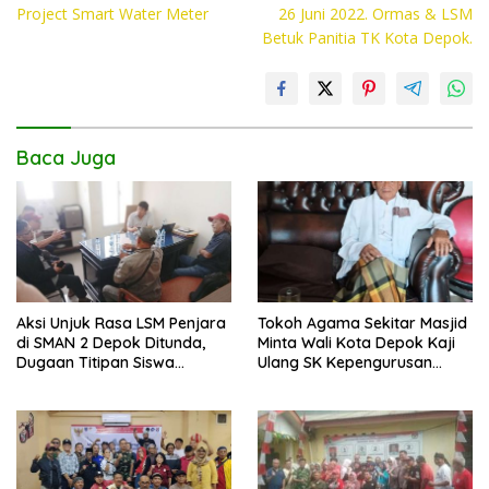
o
A
Li
Project Smart Water Meter
26 Juni 2022. Ormas & LSM
Betuk Panitia TK Kota Depok.
o
p
n
k
p
k
Baca Juga
Aksi Unjuk Rasa LSM Penjara
Tokoh Agama Sekitar Masjid
di SMAN 2 Depok Ditunda,
Minta Wali Kota Depok Kaji
Dugaan Titipan Siswa
Ulang SK Kepengurusan
Dimediasi di Polres Depok
Masjid Dhyufurrahman