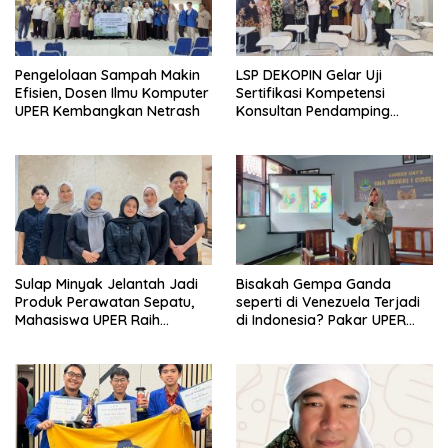
Pengelolaan Sampah Makin
LSP DEKOPIN Gelar Uji
Efisien, Dosen Ilmu Komputer
Sertifikasi Kompetensi
UPER Kembangkan Netrash
Konsultan Pendamping
Koperasi Bersertifikat BNSP
di Kampus STIE MBI Depok.
Sulap Minyak Jelantah Jadi
Bisakah Gempa Ganda
Produk Perawatan Sepatu,
seperti di Venezuela Terjadi
Mahasiswa UPER Raih
di Indonesia? Pakar UPER
Pendanaan P2MW 2026
Beri Penjelasan Ilmiahnya