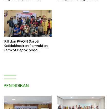
Dimediasi di Polres Depok
Masjid Dhyufurrahman
IPJI dan PWOIN Soroti
Ketidakhadiran Perwakilan
Pemkot Depok pada
Kegiatan Komunikasi Sosial 4
Pilar Wawasan Kebangsaan
PENDIDIKAN