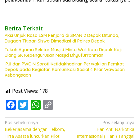
Berita Terkait
Aksi Unjuk Rasa LSM Penjara di SMAN 2 Depok Ditunda,
Dugaan Titipan Siswa Dimediasi di Polres Depok
Tokoh Agama Sekitar Masjid Minta Wali Kota Depok Kaji
Ulang SK Kepengurusan Masjid Dhyufurrahman
IPJI dan PWOIN Soroti Ketidakhadiran Perwakilan Pemkot
Depok pada Kegiatan Komunikasi Sosial 4 Pilar Wawasan
Kebangsaan
Post Views:
178
F
T
W
C
ac
w
h
o
e
itt
at
p
Navigasi
Pos sebelumnya
Pos selanjutnya
Bekerjasama dengan Telkom,
Hari Anti Narkotika
pos
b
er
s
y
Tirta Asasta luncurkan Pilot
Internasional ( Hani) Tanggal