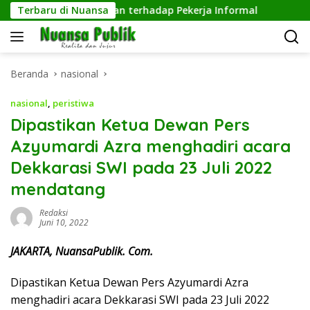
Langsung
Wujud Kepedulian terhadap Pekerja Informal
Terbaru di Nuansa
Pengelol
ke
konten
Beranda
nasional
nasional
,
peristiwa
Dipastikan Ketua Dewan Pers
Azyumardi Azra menghadiri acara
Dekkarasi SWI pada 23 Juli 2022
mendatang
Redaksi
Juni 10, 2022
JAKARTA, NuansaPublik. Com.
Dipastikan Ketua Dewan Pers Azyumardi Azra
menghadiri acara Dekkarasi SWI pada 23 Juli 2022