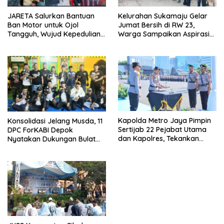
JARETA Salurkan Bantuan
Kelurahan Sukamaju Gelar
Ban Motor untuk Ojol
Jumat Bersih di RW 23,
Tangguh, Wujud Kepedulian
Warga Sampaikan Aspirasi
terhadap Pekerja Informal
Penanganan Banjir
Kapolda Metro Jaya Pimpin
Konsolidasi Jelang Musda, 11
Sertijab 22 Pejabat Utama
DPC ForKABI Depok
dan Kapolres, Tekankan
Nyatakan Dukungan Bulat
Pelayanan Profesional dan
untuk Edi Dadang Chandra
Humanis.