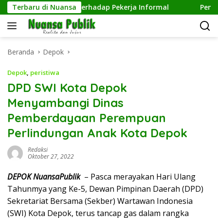
Langsung
d Kepedulian terhadap Pekerja Informal
Terbaru di Nuansa
Pengelolaan 
ke
konten
Beranda
Depok
Depok
,
peristiwa
DPD SWI Kota Depok
Menyambangi Dinas
Pemberdayaan Perempuan
Perlindungan Anak Kota Depok
Redaksi
Oktober 27, 2022
DEPOK NuansaPublik
– Pasca merayakan Hari Ulang
Tahunmya yang Ke-5, Dewan Pimpinan Daerah (DPD)
Sekretariat Bersama (Sekber) Wartawan Indonesia
(SWI) Kota Depok, terus tancap gas dalam rangka