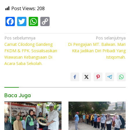
Post Views:
208
F
T
W
C
ac
w
h
o
e
itt
at
p
Navigasi
Pos sebelumnya
Pos selanjutnya
Camat Cilodong Gandeng
Di Pengajian MT. Balwan. Mari
pos
b
er
s
y
FKDM & FPK. Sosialisasikan
Kita Jadikan Diri Pribadi Yang
o
A
Li
Wawasan Kebangsaan Di
Istiqomah.
Acara Saba Sekolah.
o
p
n
k
p
k
Baca Juga