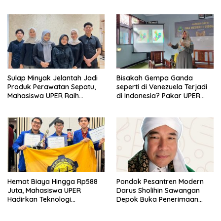
Koperasi Bersertifikat BNSP
di Kampus STIE MBI Depok.
Sulap Minyak Jelantah Jadi
Bisakah Gempa Ganda
Produk Perawatan Sepatu,
seperti di Venezuela Terjadi
Mahasiswa UPER Raih
di Indonesia? Pakar UPER
Pendanaan P2MW 2026
Beri Penjelasan Ilmiahnya
Hemat Biaya Hingga Rp588
Pondok Pesantren Modern
Juta, Mahasiswa UPER
Darus Sholihin Sawangan
Hadirkan Teknologi
Depok Buka Penerimaan
Konstruksi Berbasis
Santri Baru Tahun Ajaran
Augmented Reality
2026-2027