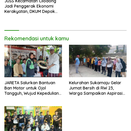
JUSS Kecamatan Cilodong
Jadi Penggerak Ekonomi
Kerakyatan, DKUM Depok
Dorong UMKM Naik Kelas
Rekomendasi untuk kamu
JARETA Salurkan Bantuan
Kelurahan Sukamaju Gelar
Ban Motor untuk Ojol
Jumat Bersih di RW 23,
Tangguh, Wujud Kepedulian
Warga Sampaikan Aspirasi
terhadap Pekerja Informal
Penanganan Banjir